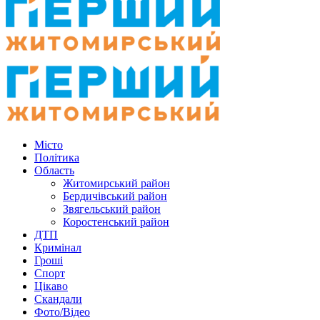
Місто
Політика
Область
Житомирський район
Бердичівський район
Звягельський район
Коростенський район
ДТП
Кримінал
Гроші
Спорт
Цікаво
Скандали
Фото/Відео