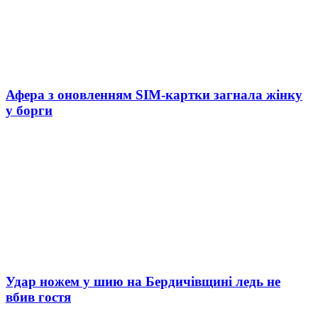
Афера з оновленням SIM-картки загнала жінку
у борги
Удар ножем у шию на Бердичівщині ледь не
вбив гостя