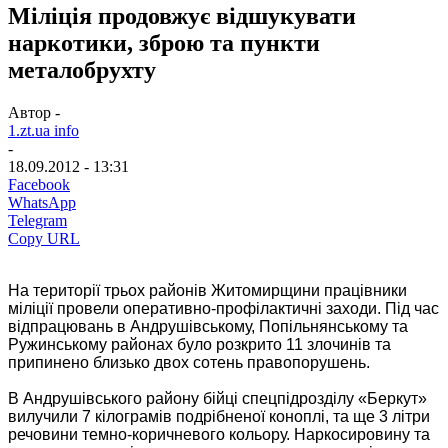
Міліція продовжує відшукувати
наркотики, зброю та пункти
металобрухту
Автор -
1.zt.ua info
-
18.09.2012 - 13:31
Facebook
WhatsApp
Telegram
Copy URL
На території трьох районів Житомирщини працівники
міліції провели оперативно-профілактичні заходи. Під час
відпрацювань в Андрушівському, Попільнянському та
Ружинському районах було розкрито 11 злочинів та
припинено близько двох сотень правопорушень.
В Андрушівського району бійці спецпідрозділу «Беркут»
вилучили 7 кілограмів подрібненої коноплі, та ще 3 літри
речовини темно-коричневого кольору. Наркосировину та