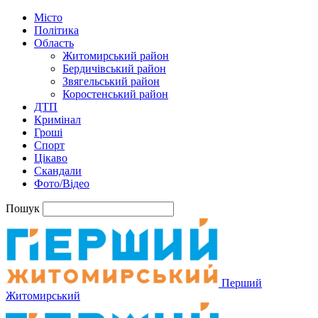
Місто
Політика
Область
Житомирський район
Бердичівський район
Звягельський район
Коростенський район
ДТП
Кримінал
Гроші
Спорт
Цікаво
Скандали
Фото/Відео
Пошук
Перший
Житомирський