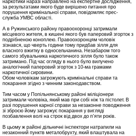
наркотики наразі направлено на експертне дослідження,
за результатами якого буде вирішено питання про
порушення кримінальної справи, повідомляє прес-
служба УМВС області.
А в Ружинського району правоохоронці затримали
місцевого жителя, в кишені якого був паперовий згорток з
подрібненою коноплею. Правоохоронцям чоловік
зізнався, що чверть години тому придбав зілля для
власного вжитку в односельчанина. Незабаром того
самого збувальника наркотичного зілля було також
затримано. Під час огляду в нього було вилучено
аналогічний паперовий згорток з 10-ма грамами
наркотичної сировини.
Обом чоловікам загрожують кримінальні справи та
покарання згідно з чинним законодавством.
Тим часом у Попільнянському районі міліціонери
затримали чоловіка, який мав при собі ніж та пістолет. В
разі порушення карної справи за незаконне поводження
зі зброєю йому загрожує покарання у вигляді
позбавлення волі на строк від двох до п’яти років.
В цьому ж районі дільничні інспектори натрапили на
незаконний пунктв металобрухту, який влаштувала на