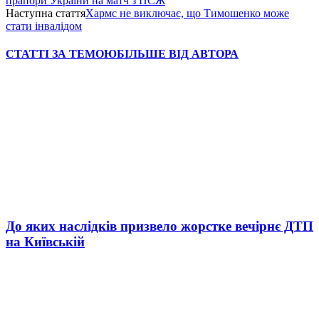
прапори України на матч з ПСЖ
Наступна стаття
Хармс не виключає, що Тимошенко може
стати інвалідом
СТАТТІ ЗА ТЕМОЮ
БІЛЬШЕ ВІД АВТОРА
До яких наслідків призвело жорстке вечірнє ДТП
на Київській