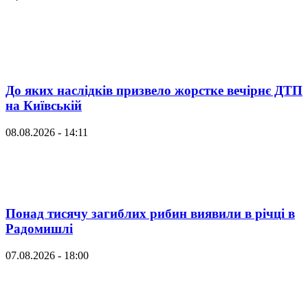
До яких наслідків призвело жорстке вечірнє ДТП
на Київській
08.08.2026 - 14:11
Понад тисячу загиблих рибин виявили в річці в
Радомишлі
07.08.2026 - 18:00