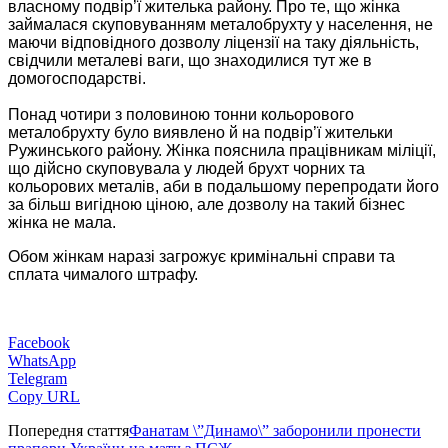
власному подвір’ї жителька району. Про те, що жінка
займалася скуповуванням металобрухту у населення, не
маючи відповідного дозволу ліцензії на таку діяльність,
свідчили металеві ваги, що знаходилися тут же в
домогосподарстві.
Понад чотири з половиною тонни кольорового
металобрухту було виявлено й на подвір’ї жительки
Ружинського району. Жінка пояснила працівникам міліції,
що дійсно скуповувала у людей брухт чорних та
кольорових металів, аби в подальшому перепродати його
за більш вигідною ціною, але дозволу на такий бізнес
жінка не мала.
Обом жінкам наразі загрожує кримінальні справи та
сплата чималого штрафу.
Facebook
WhatsApp
Telegram
Copy URL
Попередня стаття
Фанатам \”Динамо\” заборонили пронести