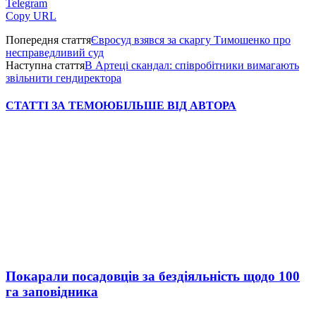
Telegram
Copy URL
Попередня стаття
Євросуд взявся за скаргу Тимошенко про
несправедливий суд
Наступна стаття
В Артеці скандал: співробітники вимагають
звільнити гендиректора
СТАТТІ ЗА ТЕМОЮ
БІЛЬШЕ ВІД АВТОРА
Покарали посадовців за бездіяльність щодо 100
га заповідника