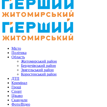
Місто
Політика
Область
Житомирський район
Бердичівський район
Звягельський район
Коростенський район
ДТП
Кримінал
Гроші
Спорт
Цікаво
Скандали
Фото/Відео