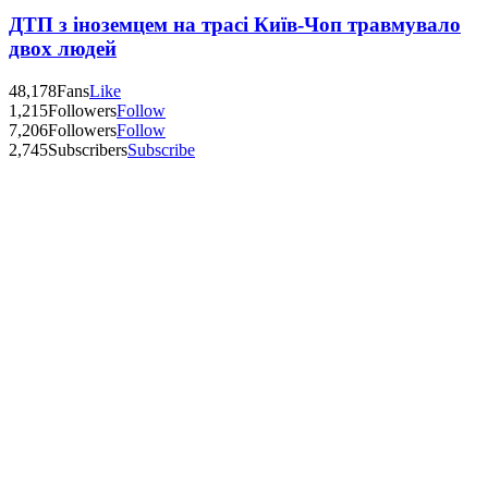
ДТП з іноземцем на трасі Київ-Чоп травмувало
двох людей
48,178
Fans
Like
1,215
Followers
Follow
7,206
Followers
Follow
2,745
Subscribers
Subscribe