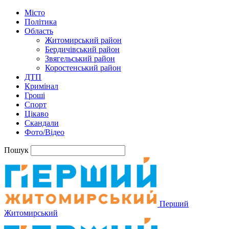
Місто
Політика
Область
Житомирський район
Бердичівський район
Звягельський район
Коростенський район
ДТП
Кримінал
Гроші
Спорт
Цікаво
Скандали
Фото/Відео
Пошук
Перший
Житомирський