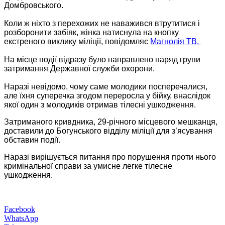
Домбровського.
Коли ж ніхто з перехожих не наважився втрутитися і
розборонити забіяк, жінка натиснула на кнопку
екстреного виклику міліції, повідомляє
Магнолія ТВ.
На місце події відразу було направлено наряд групи
затримання Державної служби охорони.
Наразі невідомо, чому саме молодики посперечалися,
але їхня суперечка згодом переросла у бійку, внаслідок
якої один з молодиків отримав тілесні ушкодження.
Затриманого кривдника, 29-річного місцевого мешканця,
доставили до Богунського відділу міліції для з’ясування
обставин події.
Наразі вирішується питання про порушення проти нього
кримінальної справи за умисне легке тілесне
ушкодження.
Facebook
WhatsApp