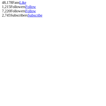
48,178
Fans
Like
1,215
Followers
Follow
7,220
Followers
Follow
2,745
Subscribers
Subscribe