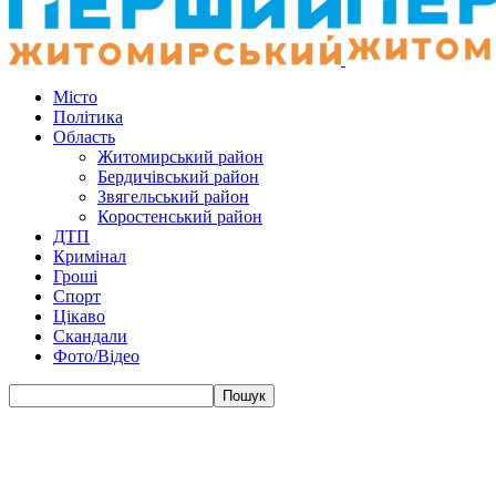
Місто
Політика
Область
Житомирський район
Бердичівський район
Звягельський район
Коростенський район
ДТП
Кримінал
Гроші
Спорт
Цікаво
Скандали
Фото/Відео