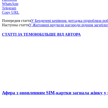
WhatsApp
Telegram
Copy URL
Попередня стаття
У Бердичеві керівник дитсадка підробляла роб
Наступна стаття
У Житомирі вручили нагороди рідним загибли
СТАТТІ ЗА ТЕМОЮ
БІЛЬШЕ ВІД АВТОРА
Афера з оновленням SIM-картки загнала жінку у