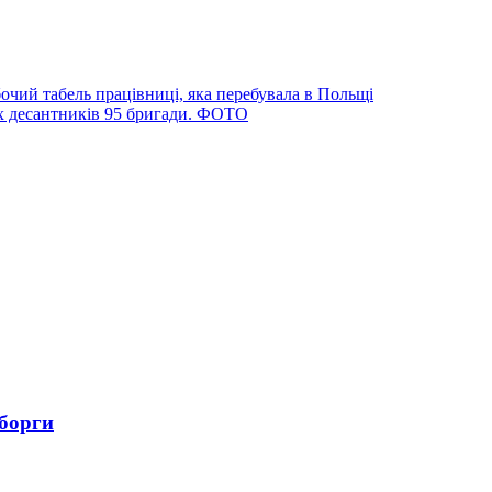
очий табель працівниці, яка перебувала в Польщі
х десантників 95 бригади. ФОТО
 борги