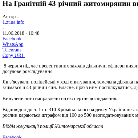
На Гранітній 43-річний житомирянин 
Автор -
1.zt.ua info
-
11.06.2018 - 10:48
Facebook
WhatsApp
Telegram
Copy URL
8 червня під час превентивних заходів дільничні офіцери вияв
досудове розслідування.
Як з’ясували поліцейські у ході опитування, земельна ділянка
займався її 43-річний син. Власне, щоб з ним поспілкуватись,
Вилучене нині направлено на експертне дослідження.
Відповідно до ч. 1 ст. 310 Кримінального кодексу України незак
рослин караються штрафом від 100 до 500 неоподатковуваних мін
Відділ комунікації поліції Житомирської області
Facebook