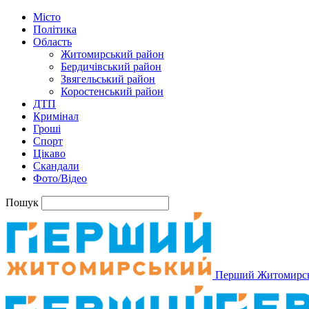
Місто
Політика
Область
Житомирський район
Бердичівський район
Звягельський район
Коростенський район
ДТП
Кримінал
Гроші
Спорт
Цікаво
Скандали
Фото/Відео
Пошук
Перший Житомирс