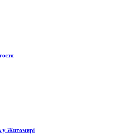
гостя
в у Житомирі