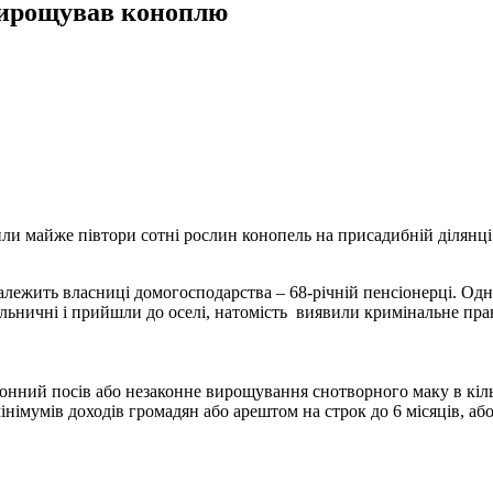
вирощував коноплю
или майже півтори сотні рослин конопель на присадибній ділянці
 належить власниці домогосподарства – 68-річній пенсіонерці. 
 дільничні і прийшли до оселі, натомість виявили кримінальне п
онний посів або незаконне вирощування снотворного маку в кілько
імумів доходів громадян або арештом на строк до 6 місяців, або