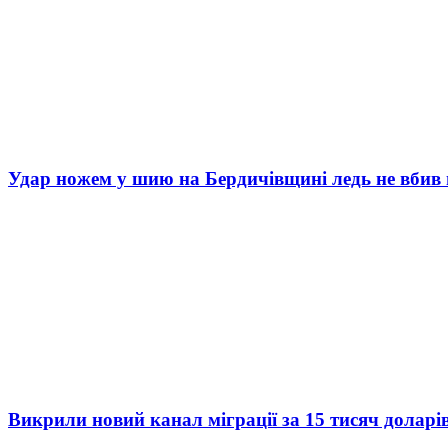
Удар ножем у шию на Бердичівщині ледь не вбив 
Викрили новий канал міграції за 15 тисяч доларі