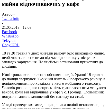
майна відпочиваючих у кафе
Автор -
1.zt.ua info
-
21.05.2018 - 12:08
Facebook
WhatsApp
Telegram
Copy URL
18 та 20 травня у двох жителів району було викрадено майно,
необачно залишене ними під час відпочинку у місцевих
закладах харчування. Поліцейські встановили причетних до
злодіянь.
Нині триває встановлення обставин подій. Уранці 19 травня
до поліції звернувся 30-річний житель Любарського району із
повідомленням про крадіжку у нього мобільного телефону.
Чоловік розповів, що неприємність трапилася з ним минулого
вечора, коли він відпочивав у кафе у с. Громада. Зловмисник
поцупив гаджет, залишений без нагляду на столі.
У ході проведених заходів працівники поліції встановили, що