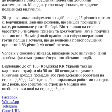
до вчинення правопорушення причетний 20-річний
житомирянин. Молодик у скоєному зізнався, викрадене
поліцейські вилучили.
20 травня схоже повідомлення надійшло від 25-річного жителя
с. Борушківців. Заявник розповів, що зайшов поснідати у
кафе, розташоване у смт Любарі. Він залишив на столі
барсетку з 6 тисячами гривень та документами, яку й поцупив
зловмисник. На місці події працівники слідчо-оперативної
групи поліції з’ясували, що до вчинення правопорушення
причетний 53-річний місцевий житель.
Чоловік у скоєному зізнався, викрадене було вилучено. Нині
за обома фактами триває з’ясування обставин подій.
Відповідно до ст. 185 (Крадіжка) КК України такі дії
караються штрафом від 50 до 100 неоподатковуваних
мінімумів доходів громадян або громадськими роботами на
строк від 80 до 240 годин, або виправними роботами на строк
до 2 років, або арештом на строк до 6 місяців або
позбавленням волі на строк до 3 років.
Facebook
WhatsApp
Telegram
Copy URL