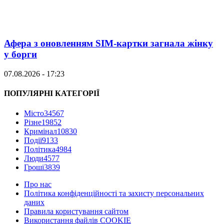
Афера з оновленням SIM-картки загнала жінку
у борги
07.08.2026 - 17:23
ПОПУЛЯРНІ КАТЕГОРІЇ
Місто
34567
Різне
19852
Кримінал
10830
Події
9133
Політика
4984
Люди
4577
Гроші
3839
Про нас
Політика конфіденційності та захисту персональних
даних
Правила користування сайтом
Використання файлів COOKIE