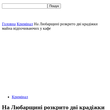
Головна
Кримінал
На Любарщині розкрито дві крадіжки
майна відпочиваючих у кафе
Кримінал
На Любарщині розкрито дві крадіжки