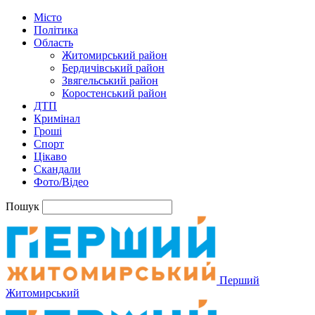
Місто
Політика
Область
Житомирський район
Бердичівський район
Звягельський район
Коростенський район
ДТП
Кримінал
Гроші
Спорт
Цікаво
Скандали
Фото/Відео
Пошук
Перший
Житомирський