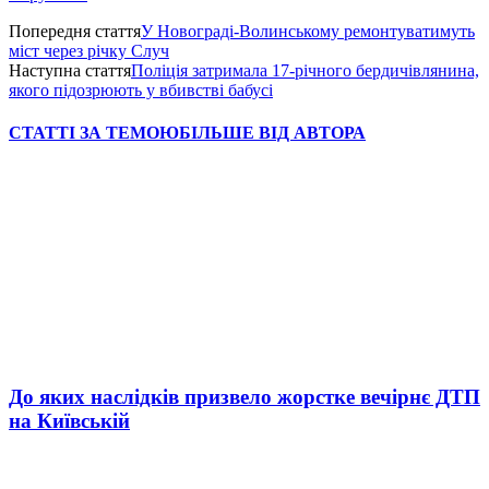
Попередня стаття
У Новограді-Волинському ремонтуватимуть
міст через річку Случ
Наступна стаття
Поліція затримала 17-річного бердичівлянина,
якого підозрюють у вбивстві бабусі
СТАТТІ ЗА ТЕМОЮ
БІЛЬШЕ ВІД АВТОРА
До яких наслідків призвело жорстке вечірнє ДТП
на Київській