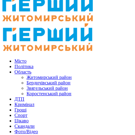
Місто
Політика
Область
Житомирський район
Бердичівський район
Звягельський район
Коростенський район
ДТП
Кримінал
Гроші
Спорт
Цікаво
Скандали
Фото/Відео