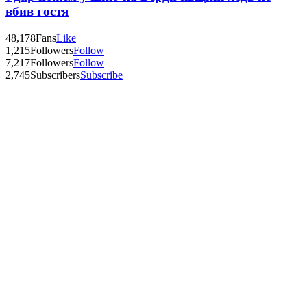
вбив гостя
48,178
Fans
Like
1,215
Followers
Follow
7,217
Followers
Follow
2,745
Subscribers
Subscribe