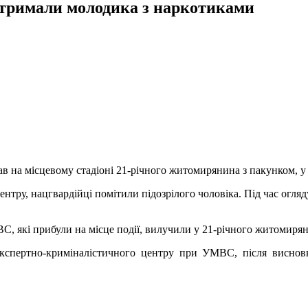
затримали молодика з наркотиками
ав на місцевому стадіоні 21-річного житомирянина з пакунком, у
ентру, нацгвардійці помітили підозрілого чоловіка. Під час огл
 які прибули на місце події, вилучили у 21-річного житомирян
кспертно-криміналістичного центру при УМВС, після висновкі