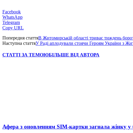
Facebook
WhatsApp
Telegram
Copy URL
Попередня стаття
В Житомирській області триває тиждень борот
Наступна стаття
У Раді аплодували стоячи Героям України з 
СТАТТІ ЗА ТЕМОЮ
БІЛЬШЕ ВІД АВТОРА
Афера з оновленням SIM-картки загнала жінку у