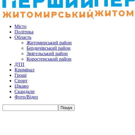
Місто
Політика
Область
Житомирський район
Бердичівський район
Звягельський район
Коростенський район
ДТП
Кримінал
Гроші
Спорт
Цікаво
Скандали
Фото/Відео