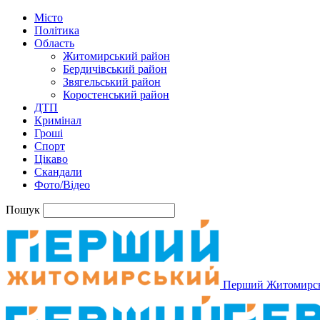
Місто
Політика
Область
Житомирський район
Бердичівський район
Звягельський район
Коростенський район
ДТП
Кримінал
Гроші
Спорт
Цікаво
Скандали
Фото/Відео
Пошук
Перший Житомирс