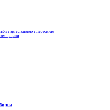
ьби з артеріальною гіпертонією
Житомирщини
 борги