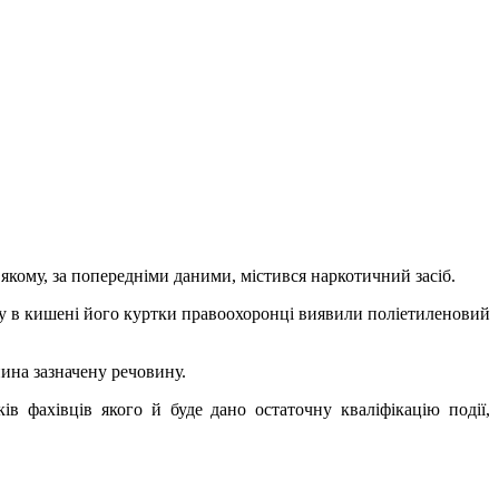
 якому, за попередніми даними, містився наркотичний засіб.
яду в кишені його куртки правоохоронці виявили поліетиленовий
ина зазначену речовину.
в фахівців якого й буде дано остаточну кваліфікацію події,