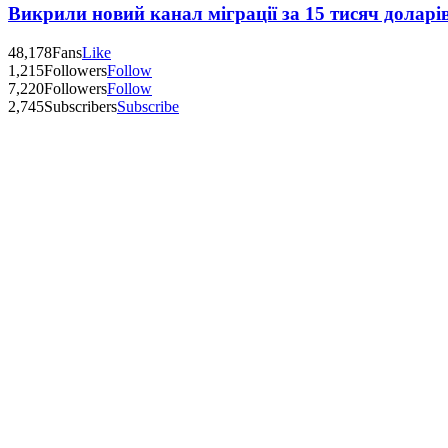
Викрили новий канал міграції за 15 тисяч доларі
48,178
Fans
Like
1,215
Followers
Follow
7,220
Followers
Follow
2,745
Subscribers
Subscribe