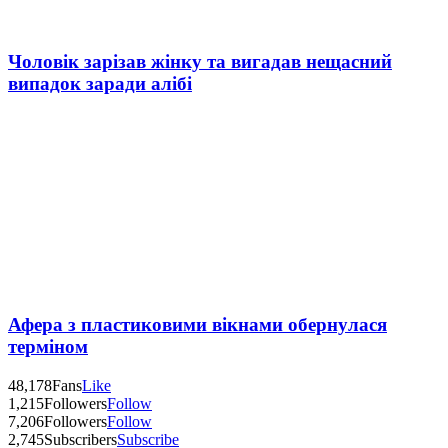
Чоловік зарізав жінку та вигадав нещасний
випадок заради алібі
Афера з пластиковими вікнами обернулася
терміном
48,178
Fans
Like
1,215
Followers
Follow
7,206
Followers
Follow
2,745
Subscribers
Subscribe