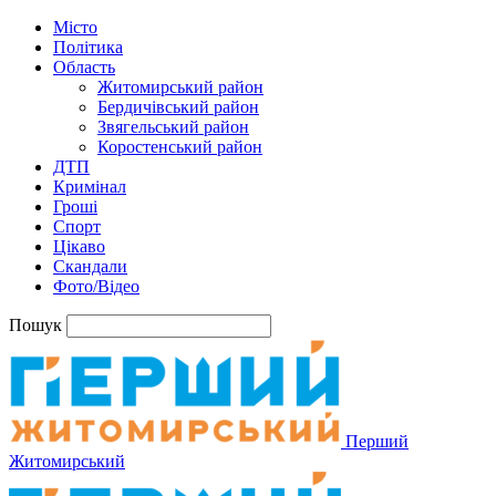
Місто
Політика
Область
Житомирський район
Бердичівський район
Звягельський район
Коростенський район
ДТП
Кримінал
Гроші
Спорт
Цікаво
Скандали
Фото/Відео
Пошук
Перший
Житомирський