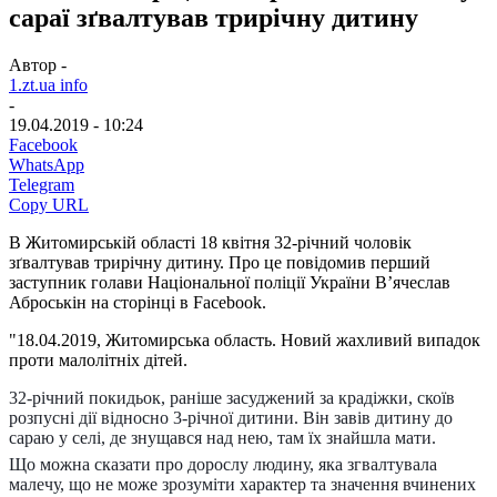
сараї зґвалтував трирічну дитину
Автор -
1.zt.ua info
-
19.04.2019 - 10:24
Facebook
WhatsApp
Telegram
Copy URL
В Житомирській області 18 квітня 32-річний чоловік
зґвалтував трирічну дитину. Про це повідомив перший
заступник голави Національної поліції України В’ячеслав
Аброськін на сторінці в Facebook.
"18.04.2019, Житомирська область. Новий жахливий випадок
проти малолітніх дітей.
32-річний покидьок, раніше засуджений за крадіжки, скоїв
розпусні дії відносно 3-річної дитини. Він завів дитину до
сараю у селі, де знущався над нею, там їх знайшла мати.
Що можна сказати про дорослу людину, яка згвалтувала
малечу, що не може зрозуміти характер та значення вчинених