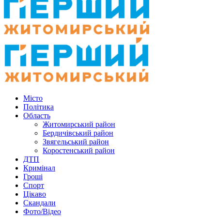
Місто
Політика
Область
Житомирський район
Бердичівський район
Звягельський район
Коростенський район
ДТП
Кримінал
Гроші
Спорт
Цікаво
Скандали
Фото/Відео