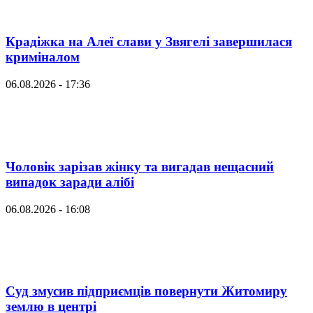
Крадіжка на Алеї слави у Звягелі завершилася
криміналом
06.08.2026 - 17:36
Чоловік зарізав жінку та вигадав нещасний
випадок заради алібі
06.08.2026 - 16:08
Суд змусив підприємців повернути Житомиру
землю в центрі