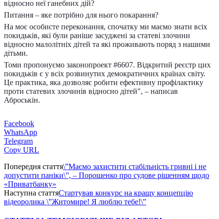
відносно неї ганебних дій?
Питання – яке потрібно для нього покарання?
На моє особисте переконання, спочатку ми маємо знати всіх
покидьків, які були раніше засуджені за статеві злочини
відносно малолітніх дітей та які проживають поряд з нашими
дітьми.
Томи пропонуємо законопроект #6607. Відкритий реєстр цих
покидьків є у всіх розвинутих демократичних країнах світу.
Це практика, яка дозволяє робити ефективну профілактику
проти статевих злочинів відносно дітей", – написав
Аброськін.
Facebook
WhatsApp
Telegram
Copy URL
Попередня стаття
\”Маємо захистити стабільність гривні і не
допустити паніки\”, – Порошенко про судове рішенням щодо
«Приватбанку»
Наступна стаття
Стартував конкурс на кращу концепцію
відеоролика \”Житомире! Я люблю тебе!\”