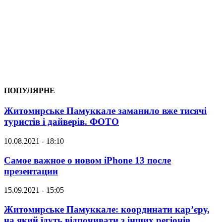
ПОПУЛЯРНЕ
Житомирське Памуккале заманило вже тисячі
туристів і дайверів. ФОТО
10.08.2021 - 18:10
Самое важное о новом iPhone 13 после
презентации
15.09.2021 - 15:05
Житомирське Памуккале: координати кар’єру,
на який їдуть відпочивати з інших регіонів.