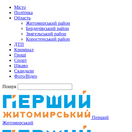
Місто
Політика
Область
Житомирський район
Бердичівський район
Звягельський район
Коростенський район
ДТП
Кримінал
Гроші
Спорт
Цікаво
Скандали
Фото/Відео
Пошук
Перший
Житомирський