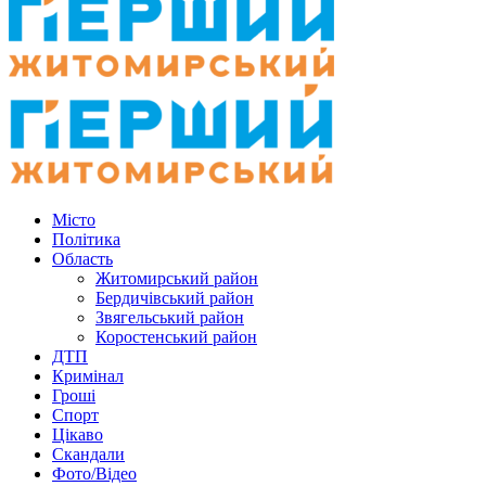
Місто
Політика
Область
Житомирський район
Бердичівський район
Звягельський район
Коростенський район
ДТП
Кримінал
Гроші
Спорт
Цікаво
Скандали
Фото/Відео