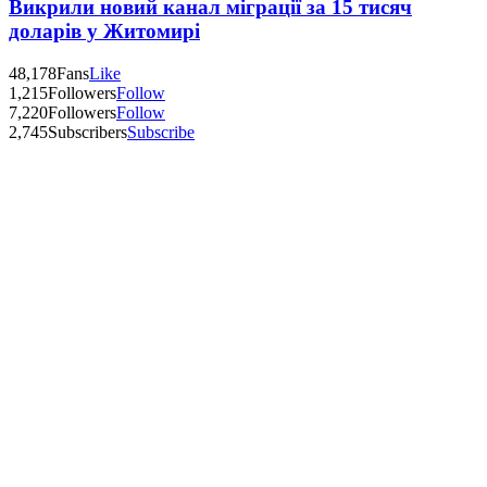
Викрили новий канал міграції за 15 тисяч
доларів у Житомирі
48,178
Fans
Like
1,215
Followers
Follow
7,220
Followers
Follow
2,745
Subscribers
Subscribe