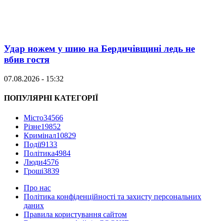
Удар ножем у шию на Бердичівщині ледь не
вбив гостя
07.08.2026 - 15:32
ПОПУЛЯРНІ КАТЕГОРІЇ
Місто
34566
Різне
19852
Кримінал
10829
Події
9133
Політика
4984
Люди
4576
Гроші
3839
Про нас
Політика конфіденційності та захисту персональних
даних
Правила користування сайтом