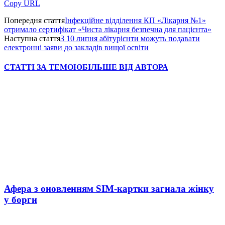
Copy URL
Попередня стаття
Інфекційне відділення КП «Лікарня №1»
отримало сертифікат «Чиста лікарня безпечна для пацієнта»
Наступна стаття
З 10 липня абітурієнти можуть подавати
електронні заяви до закладів вищої освіти
СТАТТІ ЗА ТЕМОЮ
БІЛЬШЕ ВІД АВТОРА
Афера з оновленням SIM-картки загнала жінку
у борги