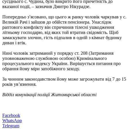
сусіднього с. Чудина, було викрито його причетність до
вказаної події, – зазначив Дмитро Нікурадзе.
Попередньо з’ясовано, що цього ж ранку чоловік чаркував у с.
Великій Рачі і зайшов до обійстя пенсіонера. Унаслідок
раптового конфлікту він спричинив тілесні ушкодження
літньому господарю, від яких той втратив свідомість. Щоб
замаскувати злочин, гість підпалив в одній з кімнат будинку
диван і втік.
Нині чоловік затриманий у порядку ст. 208 (Затримання
уповноваженою службовою особою) Кримінального
процесуального кодексу України. Вирішується питання про
обрання йому міри запобіжного заходу.
За чинним законодавством йому може загрожувати від 7 до 15
років ув’язнення.
Відділ комунікації поліції Житомирської області
Facebook
WhatsApp
Telegram