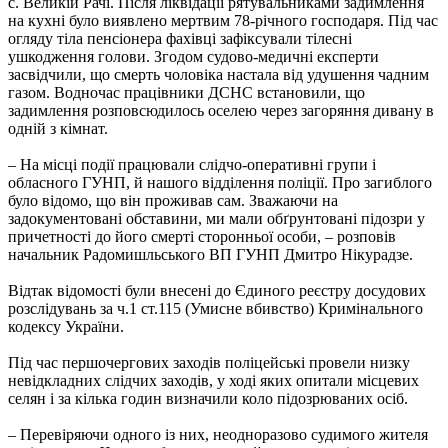
с. Великій Рачі. Після ліквідації рятувальниками задимлення
на кухні було виявлено мертвим 78-річного господаря. Під час
огляду тіла пенсіонера фахівці зафіксували тілесні
ушкодження голови. Згодом судово-медичні експерти
засвідчили, що смерть чоловіка настала від удушення чадним
газом. Водночас працівники ДСНС встановили, що
задимлення розповсюдилось оселею через загоряння дивану в
одній з кімнат.
– На місці події працювали слідчо-оперативні групи і
обласного ГУНП, й нашого відділення поліції. Про загиблого
було відомо, що він проживав сам. Зважаючи на
задокументовані обставини, ми мали обґрунтовані підозри у
причетності до його смерті сторонньої особи, – розповів
начальник Радомишльського ВП ГУНП Дмитро Нікурадзе.
Відтак відомості були внесені до Єдиного реєстру досудових
розслідувань за ч.1 ст.115 (Умисне вбивство) Кримінального
кодексу України.
Під час першочергових заходів поліцейські провели низку
невідкладних слідчих заходів, у ході яких опитали місцевих
селян і за кілька годин визначили коло підозрюваних осіб.
– Перевіряючи одного із них, неодноразово судимого жителя