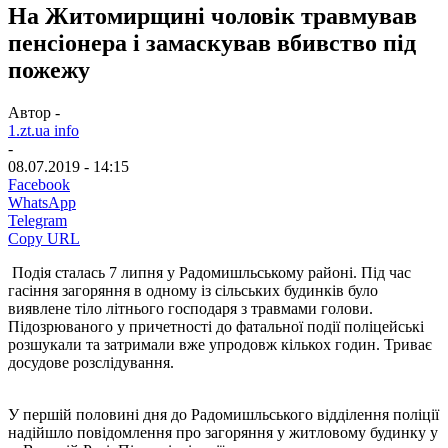
На Житомирщині чоловік травмував
пенсіонера і замаскував вбивство під
пожежу
Автор -
1.zt.ua info
-
08.07.2019 - 14:15
Facebook
WhatsApp
Telegram
Copy URL
Подія сталась 7 липня у Радомишльському районі. Під час
гасіння загоряння в одному із сільських будинків було
виявлене тіло літнього господаря з травмами голови.
Підозрюваного у причетності до фатальної події поліцейські
розшукали та затримали вже упродовж кількох годин. Триває
досудове розслідування.
У першій половині дня до Радомишльського відділення поліції
надійшло повідомлення про загоряння у житловому будинку у