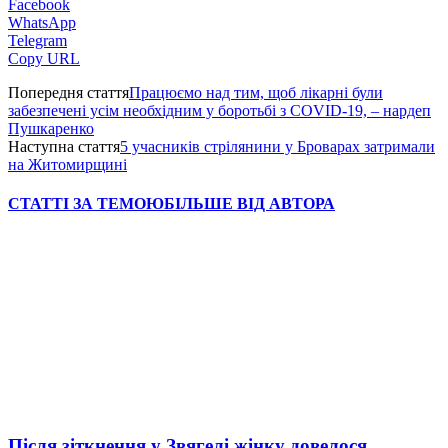
Facebook
WhatsApp
Telegram
Copy URL
Попередня стаття
Працюємо над тим, щоб лікарні були
забезпечені усім необхідним у боротьбі з COVID-19, – нардеп
Пушкаренко
Наступна стаття
5 учасників стрілянини у Броварах затримали
на Житомирщині
СТАТТІ ЗА ТЕМОЮ
БІЛЬШЕ ВІД АВТОРА
Після зіткнення у Звягелі жінку довелося