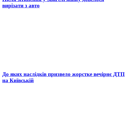
вирізати з авто
До яких наслідків призвело жорстке вечірнє ДТП
на Київській