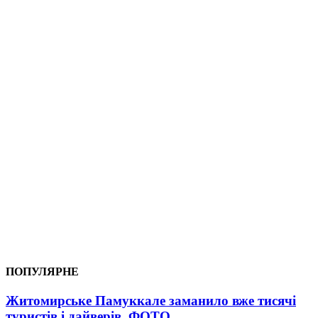
ПОПУЛЯРНЕ
Житомирське Памуккале заманило вже тисячі
туристів і дайверів. ФОТО