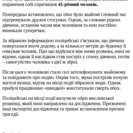
поранення собі спричинив
41-річний чоловік.
Попередньо встановлено, що обоє були знайомі і певний час
підтримували дружні стосунки. Однак, за словами рідних
дівчини, останнім часом між чоловіком та нею постійно
виникали суперечки.
За зібраною інформацією поліцейські з’ясували, що дівчина
поверталася вночі додому, а за кількасот метрів до будинку її
очікував чоловік. Про що відбулася між ними розмова, нині не
відомо, однак її наслідком став постріл у спину дівчини, потім
– самогубство чоловіка з цієї ж зброї.
Після цього чоловікові стало сил зателефонувати знайомому
та повідомити про подію. Окрім того, звуки пострілів почули
жителі вулиці, відтак на місці події зібралися люди. Однак
прибулі працівники «швидкої» констатували смерть обох.
Поліцейські на місці події вилучили обріз мисливської
рушниці, який нині направлено на дослідження. Призначені
інші експертні дослідження та триває встановлення причин
трагедії.