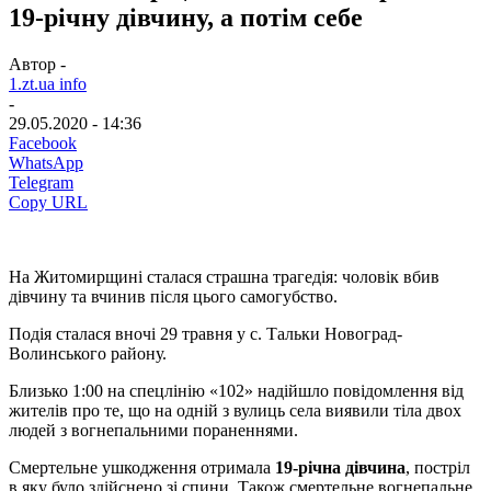
19-річну дівчину, а потім себе
Автор -
1.zt.ua info
-
29.05.2020 - 14:36
Facebook
WhatsApp
Telegram
Copy URL
На Житомирщині сталася страшна трагедія: чоловік вбив
дівчину та вчинив після цього самогубство.
Подія сталася вночі 29 травня у с. Тальки Новоград-
Волинського району.
Близько 1:00 на спецлінію «102» надійшло повідомлення від
жителів про те, що на одній з вулиць села виявили тіла двох
людей з вогнепальними пораненнями.
Смертельне ушкодження отримала
19-річна дівчина
, постріл
в яку було здійснено зі спини. Також смертельне вогнепальне