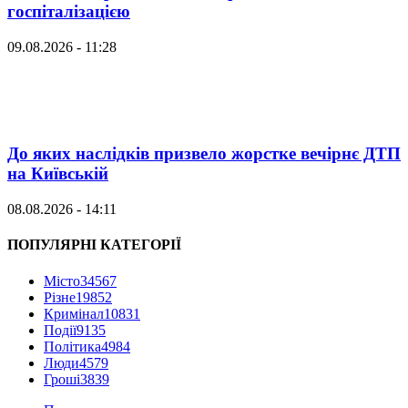
госпіталізацією
09.08.2026 - 11:28
До яких наслідків призвело жорстке вечірнє ДТП
на Київській
08.08.2026 - 14:11
ПОПУЛЯРНІ КАТЕГОРІЇ
Місто
34567
Різне
19852
Кримінал
10831
Події
9135
Політика
4984
Люди
4579
Гроші
3839