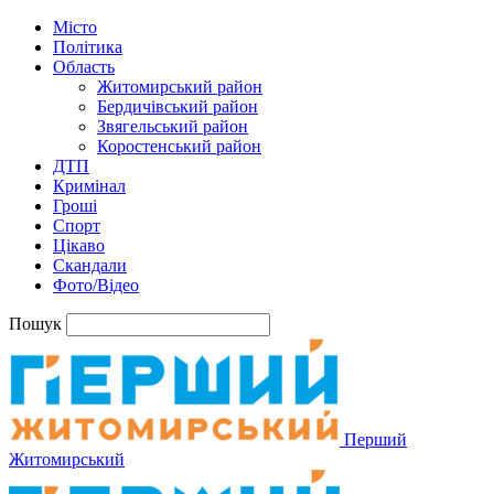
Місто
Політика
Область
Житомирський район
Бердичівський район
Звягельський район
Коростенський район
ДТП
Кримінал
Гроші
Спорт
Цікаво
Скандали
Фото/Відео
Пошук
Перший
Житомирський