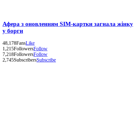
Афера з оновленням SIM-картки загнала жінку
у борги
48,178
Fans
Like
1,215
Followers
Follow
7,218
Followers
Follow
2,745
Subscribers
Subscribe