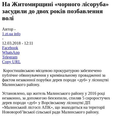
На Житомирщині «чорного лісоруба»
засудили до двох років позбавлення
волі
Автор -
1.zt.ua info
-
12.03.2018 - 12:11
Facebook
WhatsApp
Telegram
Copy URL
Коростишівською місцевою прокуратурою забезпечено
публічне обвинувачення у кримінальному провадженні за
фактом незаконної порубки дерев породи «дуб» у лісництві
Малинського району.
Установлено, що житель Малинського району у 2016 році
незаконно, за допомогою бензопили, спиляв 5 сироростучих
дерев породи «дуб» у Ворсівському лісництві ДП
«Малинський лісгосп АПК», що знаходиться на території
Нововороб’ївської сільської ради Малинського району.