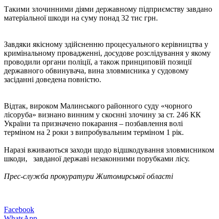
Такими злочинними діями державному підприємству завдано
матеріальної шкоди на суму понад 32 тис грн.
Завдяки якісному здійсненню процесуального керівництва у
кримінальному провадженні, досудове розслідування у якому
проводили органи поліції, а також принциповій позиції
державного обвинувача, вина зловмисника у судовому
засіданні доведена повністю.
Відтак, вироком Малинського районного суду «чорного
лісоруба» визнано винним у скоєнні злочину за ст. 246 КК
України та призначено покарання – позбавлення волі
терміном на 2 роки з випробувальним терміном 1 рік.
Наразі вживаються заходи щодо відшкодування зловмисником
шкоди, завданої державі незаконними порубками лісу.
Прес-служба прокуратури Житомирської області
Facebook
WhatsApp