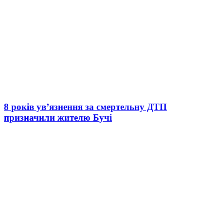
8 років ув’язнення за смертельну ДТП
призначили жителю Бучі