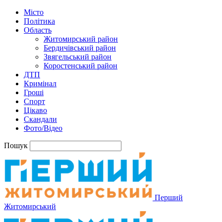
Місто
Політика
Область
Житомирський район
Бердичівський район
Звягельський район
Коростенський район
ДТП
Кримінал
Гроші
Спорт
Цікаво
Скандали
Фото/Відео
Пошук
Перший
Житомирський