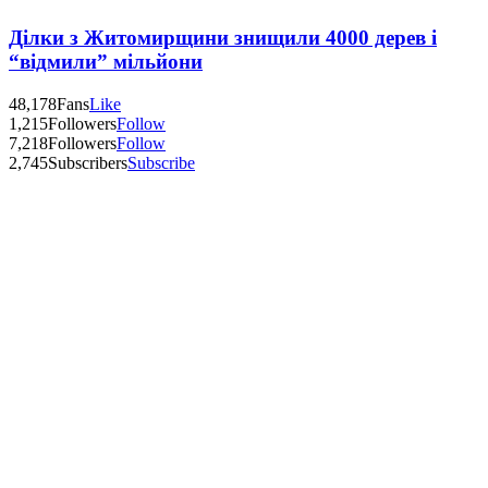
Ділки з Житомирщини знищили 4000 дерев і
“відмили” мільйони
48,178
Fans
Like
1,215
Followers
Follow
7,218
Followers
Follow
2,745
Subscribers
Subscribe