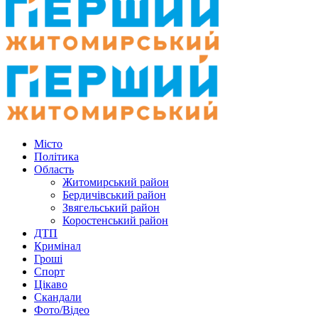
Місто
Політика
Область
Житомирський район
Бердичівський район
Звягельський район
Коростенський район
ДТП
Кримінал
Гроші
Спорт
Цікаво
Скандали
Фото/Відео