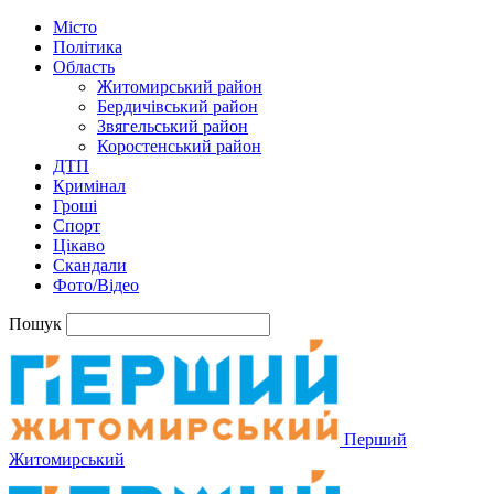
Місто
Політика
Область
Житомирський район
Бердичівський район
Звягельський район
Коростенський район
ДТП
Кримінал
Гроші
Спорт
Цікаво
Скандали
Фото/Відео
Пошук
Перший
Житомирський