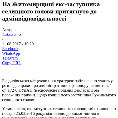
На Житомирщині екс-заступника
селищного голови притягнуто до
адмінвідповідальності
Автор -
1.zt.ua info
-
11.08.2017 - 10:20
Facebook
WhatsApp
Telegram
Copy URL
Бердичівською місцевою прокуратурою забезпечено участь у
розгляді справи про адміністративне правопорушення за ч. 1
ст. 172-6 КУпАП (несвоєчасне подання декларації без
поважних причин) щодо колишнього заступника Ружинського
селищного голови.
Установлено, що заступник селищного голови, звільнившись з
посади 25.03.2016 року, відповідно до вимог чинного