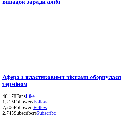
випадок заради алібі
Афера з пластиковими вікнами обернулася
терміном
48,178
Fans
Like
1,215
Followers
Follow
7,206
Followers
Follow
2,745
Subscribers
Subscribe