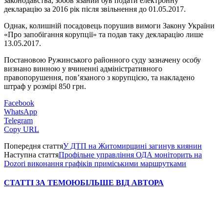
законодавства, зобов’язаний був подати електронну
декларацію за 2016 рік після звільнення до 01.05.2017.
Однак, колишній посадовець порушив вимоги Закону України
«Про запобігання корупції» та подав таку декларацію лише
13.05.2017.
Постановою Ружинського районного суду зазначену особу
визнано винною у вчиненні адміністративного
правопорушення, пов’язаного з корупцією, та накладено
штраф у розмірі 850 грн.
Facebook
WhatsApp
Telegram
Copy URL
Попередня стаття
У ДТП на Житомирщині загинув киянин
Наступна стаття
Профільне управління ОДА моніторить на
Dozori виконання графіків приміськими маршрутками
СТАТТІ ЗА ТЕМОЮ
БІЛЬШЕ ВІД АВТОРА