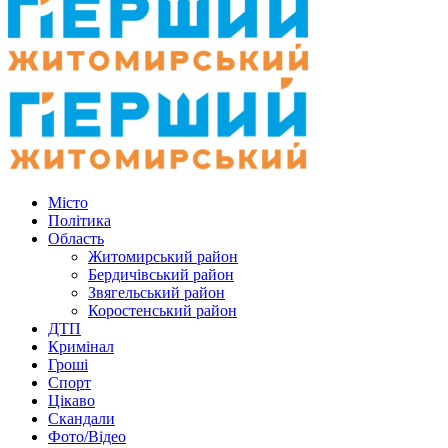
Місто
Політика
Область
Житомирський район
Бердичівський район
Звягельський район
Коростенський район
ДТП
Кримінал
Гроші
Спорт
Цікаво
Скандали
Фото/Відео