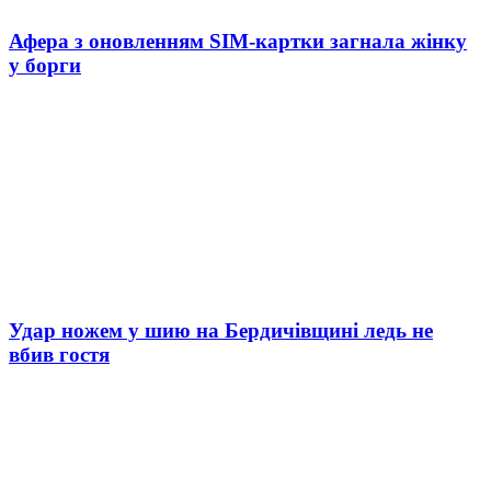
Афера з оновленням SIM-картки загнала жінку
у борги
Удар ножем у шию на Бердичівщині ледь не
вбив гостя