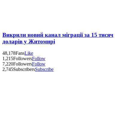
Викрили новий канал міграції за 15 тисяч
доларів у Житомирі
48,178
Fans
Like
1,215
Followers
Follow
7,220
Followers
Follow
2,745
Subscribers
Subscribe