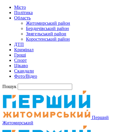
Місто
Політика
Область
Житомирський район
Бердичівський район
Звягельський район
Коростенський район
ДТП
Кримінал
Гроші
Спорт
Цікаво
Скандали
Фото/Відео
Пошук
Перший
Житомирський