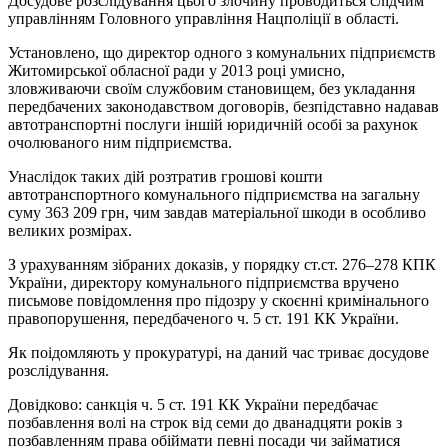
Досудове розслідування цього злочину проводиться слідчим
управлінням Головного управління Нацполіції в області.
Установлено, що директор одного з комунальних підприємств
Житомирської обласної ради у 2013 році умисно,
зловживаючи своїм службовим становищем, без укладання
передбачених законодавством договорів, безпідставно надавав
автотранспортні послуги іншій юридичній особі за рахунок
очолюваного ним підприємства.
Унаслідок таких дій розтратив грошові кошти
автотранспортного комунального підприємства на загальну
суму 363 209 грн, чим завдав матеріальної шкоди в особливо
великих розмірах.
З урахуванням зібраних доказів, у порядку ст.ст. 276–278 КПК
України, директору комунального підприємства вручено
письмове повідомлення про підозру у скоєнні кримінального
правопорушення, передбаченого ч. 5 ст. 191 КК України.
Як поідомляють у прокуратурі, на даний час триває досудове
розслідування.
Довідково: санкція ч. 5 ст. 191 КК України передбачає
позбавлення волі на строк від семи до дванадцяти років з
позбавленням права обіймати певні посади чи займатися