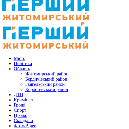
Місто
Політика
Область
Житомирський район
Бердичівський район
Звягельський район
Коростенський район
ДТП
Кримінал
Гроші
Спорт
Цікаво
Скандали
Фото/Відео