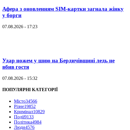
Афера з оновленням SIM-картки загнала жінку
у борги
07.08.2026 - 17:23
Удар ножем у шию на Бердичівщині ледь не
вбив гостя
07.08.2026 - 15:32
ПОПУЛЯРНІ КАТЕГОРІЇ
Місто
34566
Різне
19852
Кримінал
10829
Події
9133
Політика
4984
Люди
4576