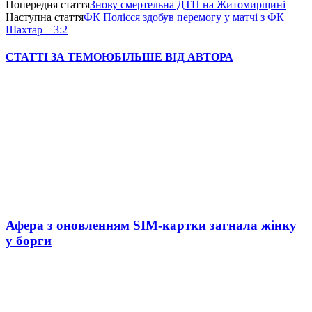
Попередня стаття
Знову смертельна ДТП на Житомирщині
Наступна стаття
ФК Полісся здобув перемогу у матчі з ФК
Шахтар – 3:2
СТАТТІ ЗА ТЕМОЮ
БІЛЬШЕ ВІД АВТОРА
Афера з оновленням SIM-картки загнала жінку
у борги