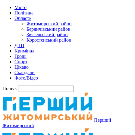
Місто
Політика
Область
Житомирський район
Бердичівський район
Звягельський район
Коростенський район
ДТП
Кримінал
Гроші
Спорт
Цікаво
Скандали
Фото/Відео
Пошук
Перший
Житомирський