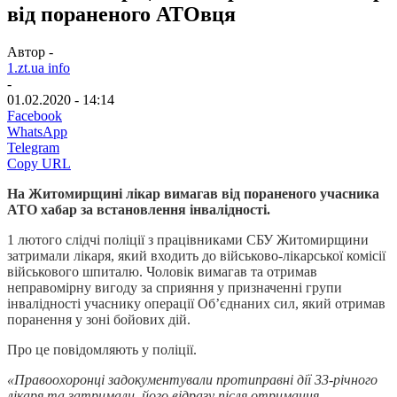
від пораненого АТОвця
Автор -
1.zt.ua info
-
01.02.2020 - 14:14
Facebook
WhatsApp
Telegram
Copy URL
На Житомирщині лікар вимагав від пораненого учасника
АТО хабар за встановлення інвалідності.
1 лютого слідчі поліції з працівниками СБУ Житомирщини
затримали лікаря, який входить до військово-лікарської комісії
військового шпиталю. Чоловік вимагав та отримав
неправомірну вигоду за сприяння у призначенні групи
інвалідності учаснику операції Об’єднаних сил, який отримав
поранення у зоні бойових дій.
Про це повідомляють у поліції.
«Правоохоронці задокументували протиправні дії 33-річного
лікаря та затримали його відразу після отримання