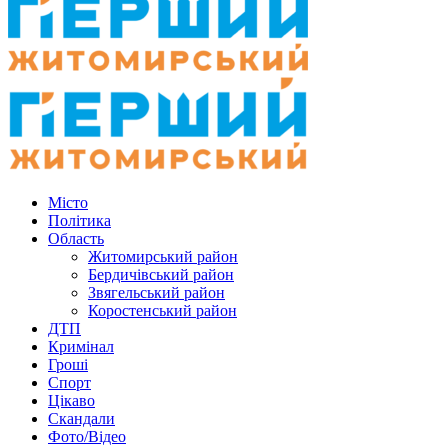
Місто
Політика
Область
Житомирський район
Бердичівський район
Звягельський район
Коростенський район
ДТП
Кримінал
Гроші
Спорт
Цікаво
Скандали
Фото/Відео