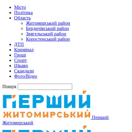
Місто
Політика
Область
Житомирський район
Бердичівський район
Звягельський район
Коростенський район
ДТП
Кримінал
Гроші
Спорт
Цікаво
Скандали
Фото/Відео
Пошук
Перший
Житомирський