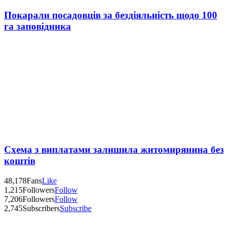
Покарали посадовців за бездіяльність щодо 100
га заповідника
Схема з виплатами залишила житомирянина без
коштів
48,178
Fans
Like
1,215
Followers
Follow
7,206
Followers
Follow
2,745
Subscribers
Subscribe