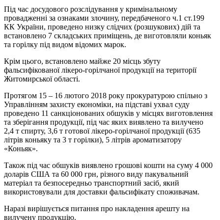
Під час досудового розслідування у кримінальному
провадженні за ознаками злочину, передбаченого ч.1 ст.199
КК України, проведено низку слідчих (розшукових) дій та
встановлено 7 складських приміщень, де виготовляли коньяк
та горілку під видом відомих марок.
Крім цього, встановлено майже 20 місць збуту
фальсифікованої лікеро-горілчаної продукції на території
Житомирської області.
Протягом 15 – 16 лютого 2018 року прокуратурою спільно з
Управлінням захисту економіки, на підставі ухвал суду
проведено 11 санкціонованих обшуків у місцях виготовлення
та зберігання продукції, під час яких виявлено та вилучено
2,4 т спирту, 3,6 т готової лікеро-горілчаної продукції (635
літрів коньяку та 3 т горілки), 5 літрів ароматизатору
«Коньяк».
Також під час обшуків виявлено грошові кошти на суму 4 000
доларів США та 60 000 грн, різного виду пакувальний
матеріал та безпосередньо транспортний засіб, який
використовували для доставки фальсифікату споживачам.
Наразі вирішується питання про накладення арешту на
вилучену продукцію.