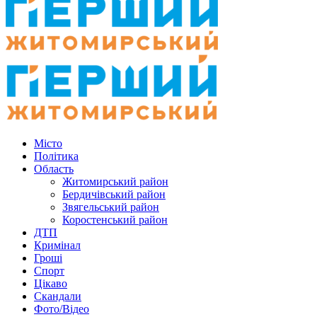
Місто
Політика
Область
Житомирський район
Бердичівський район
Звягельський район
Коростенський район
ДТП
Кримінал
Гроші
Спорт
Цікаво
Скандали
Фото/Відео