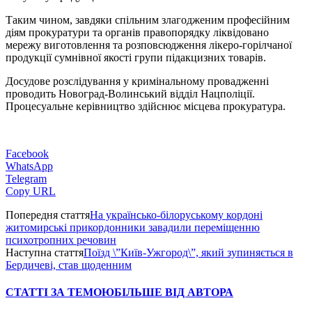
Таким чином, завдяки спільним злагодженим професійним
діям прокуратури та органів правопорядку ліквідовано
мережу виготовлення та розповсюдження лікеро-горілчаної
продукції сумнівної якості групи підакцизних товарів.
Досудове розслідування у кримінальному провадженні
проводить Новоград-Волинський відділ Нацполіції.
Процесуальне керівництво здійснює місцева прокуратура.
Facebook
WhatsApp
Telegram
Copy URL
Попередня стаття
На українсько-білоруському кордоні
житомирські прикордонники завадили переміщенню
психотропних речовин
Наступна стаття
Поїзд \”Київ-Ужгород\”, який зупиняється в
Бердичеві, став щоденним
СТАТТІ ЗА ТЕМОЮ
БІЛЬШЕ ВІД АВТОРА