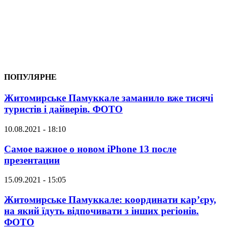
ПОПУЛЯРНЕ
Житомирське Памуккале заманило вже тисячі
туристів і дайверів. ФОТО
10.08.2021 - 18:10
Самое важное о новом iPhone 13 после
презентации
15.09.2021 - 15:05
Житомирське Памуккале: координати кар’єру,
на який їдуть відпочивати з інших регіонів.
ФОТО