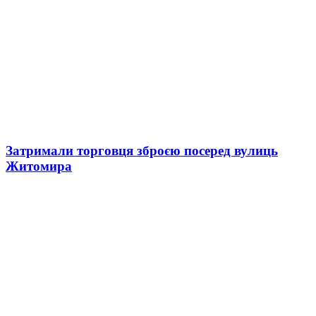
Затримали торговця зброєю посеред вулиць
Житомира