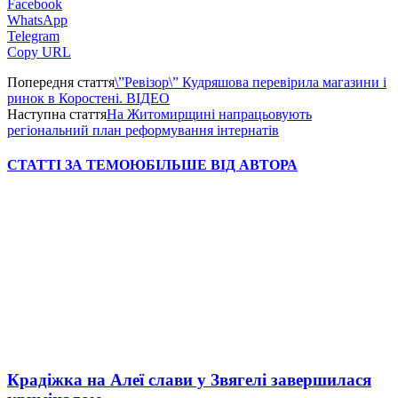
Facebook
WhatsApp
Telegram
Copy URL
Попередня стаття
\”Ревізор\” Кудряшова перевірила магазини і
ринок в Коростені. ВІДЕО
Наступна стаття
На Житомирщині напрацьовують
регіональний план реформування інтернатів
СТАТТІ ЗА ТЕМОЮ
БІЛЬШЕ ВІД АВТОРА
Крадіжка на Алеї слави у Звягелі завершилася