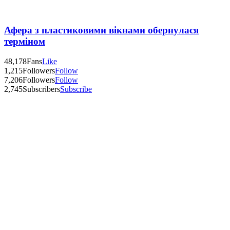
Афера з пластиковими вікнами обернулася
терміном
48,178
Fans
Like
1,215
Followers
Follow
7,206
Followers
Follow
2,745
Subscribers
Subscribe