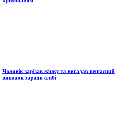
криміналом
Чоловік зарізав жінку та вигадав нещасний
випадок заради алібі