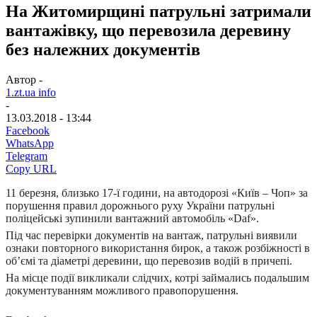
На Житомирщині патрульні затримали
вантажівку, що перевозила деревину
без належних документів
Автор -
1.zt.ua info
-
13.03.2018 - 13:44
Facebook
WhatsApp
Telegram
Copy URL
11 березня, близько 17-ї години, на автодорозі «Київ – Чоп» за
порушення правил дорожнього руху України патрульні
поліцейські зупинили вантажний автомобіль «Daf».
Під час перевірки документів на вантаж, патрульні виявили
ознаки повторного використання бирок, а також розбіжності в
об’ємі та діаметрі деревини, що перевозив водій в причепі.
На місце події викликали слідчих, котрі займались подальшим
документуванням можливого правопорушення.