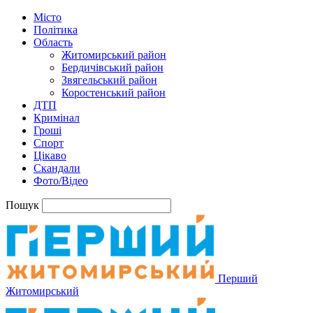
Місто
Політика
Область
Житомирський район
Бердичівський район
Звягельський район
Коростенський район
ДТП
Кримінал
Гроші
Спорт
Цікаво
Скандали
Фото/Відео
Пошук
Перший
Житомирський