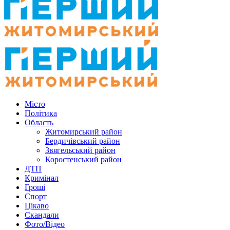
Місто
Політика
Область
Житомирський район
Бердичівський район
Звягельський район
Коростенський район
ДТП
Кримінал
Гроші
Спорт
Цікаво
Скандали
Фото/Відео