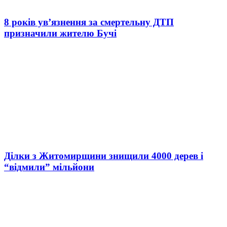
8 років ув’язнення за смертельну ДТП
призначили жителю Бучі
Ділки з Житомирщини знищили 4000 дерев і
“відмили” мільйони