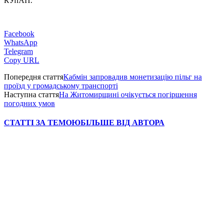
КУпАП.
Facebook
WhatsApp
Telegram
Copy URL
Попередня стаття
Кабмін запровадив монетизацію пільг на
проїзд у громадському транспорті
Наступна стаття
На Житомирщині очікується погіршення
погодних умов
СТАТТІ ЗА ТЕМОЮ
БІЛЬШЕ ВІД АВТОРА