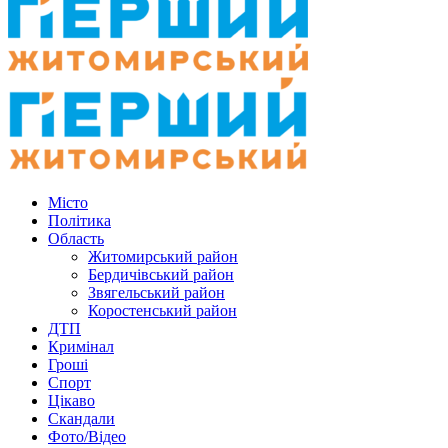
Місто
Політика
Область
Житомирський район
Бердичівський район
Звягельський район
Коростенський район
ДТП
Кримінал
Гроші
Спорт
Цікаво
Скандали
Фото/Відео