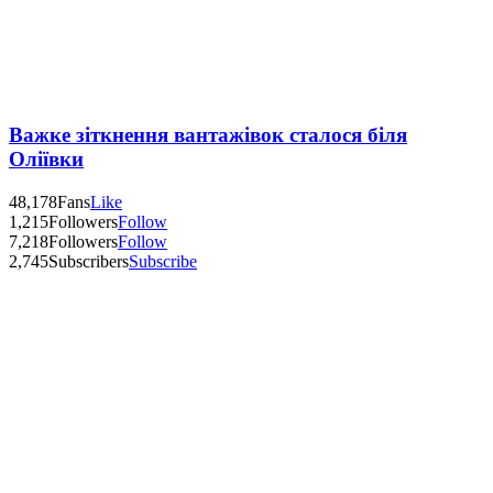
Важке зіткнення вантажівок сталося біля
Оліївки
48,178
Fans
Like
1,215
Followers
Follow
7,218
Followers
Follow
2,745
Subscribers
Subscribe