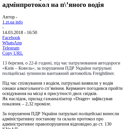
адмінпротокол на п\’яного водія
Автор -
1.zt.ua info
-
14.03.2018 - 16:50
Facebook
WhatsApp
Telegram
Copy URL
13 березня, о 22-й годині, під час патрулювання автодороги
«Київ – Ковель», за порушення ПДР України патрульні
поліцейські зупинили вантажний автомобіль Freightliner.
Під час спілкування з водієм, патрульні виявили у водія
ознаки алкогольного сп’яніння. Керманич погодився пройти
освідування на місці в присутності двох свідків.
Як наслідок, прилад газоаналізатор «Drager» зафіксував
показник – 2,32 проміле.
За порушення ПДР України патрульні поліцейські винесли
адміністративну постанову та склали протокол про
адміністративне правопорушення відповідно до ст. 130