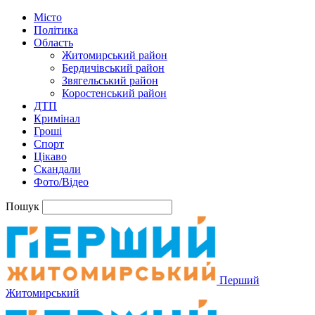
Місто
Політика
Область
Житомирський район
Бердичівський район
Звягельський район
Коростенський район
ДТП
Кримінал
Гроші
Спорт
Цікаво
Скандали
Фото/Відео
Пошук
Перший
Житомирський