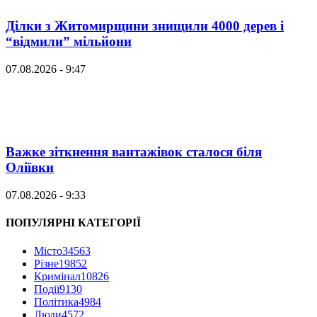
Ділки з Житомирщини знищили 4000 дерев і
“відмили” мільйони
07.08.2026 - 9:47
Важке зіткнення вантажівок сталося біля
Оліївки
07.08.2026 - 9:33
ПОПУЛЯРНІ КАТЕГОРІЇ
Місто
34563
Різне
19852
Кримінал
10826
Події
9130
Політика
4984
Люди
4572