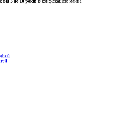
ок
від 5 до 10 років
із конфіскацією майна.
дітей
ітей