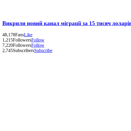
Викрили новий канал міграції за 15 тисяч доларі
48,178
Fans
Like
1,215
Followers
Follow
7,220
Followers
Follow
2,745
Subscribers
Subscribe