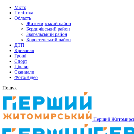
Місто
Політика
Область
Житомирський район
Бердичівський район
Звягельський район
Коростенський район
ДТП
Кримінал
Гроші
Спорт
Цікаво
Скандали
Фото/Відео
Пошук
Перший Житомирс