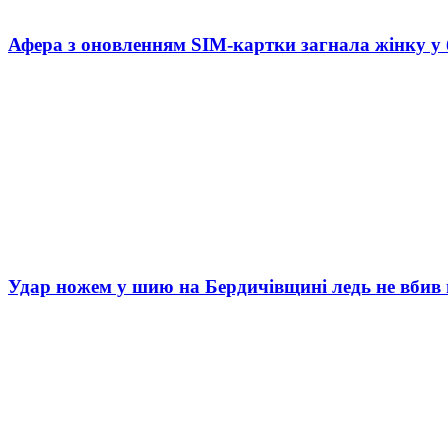
Афера з оновленням SIM-картки загнала жінку у
Удар ножем у шию на Бердичівщині ледь не вбив 