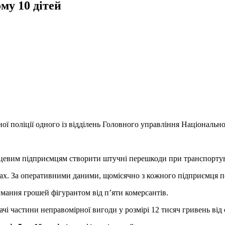
му 10 дітей
ї поліції одного із відділень Головного управління Національно
евим підприємцям створити штучні перешкоди при транспортуванн
ладах. За оперативними даними, щомісячно з кожного підприємця п
мання грошей фігурантом від п’яти комерсантів.
ачі частини неправомірної вигоди у розмірі 12 тисяч гривень від 