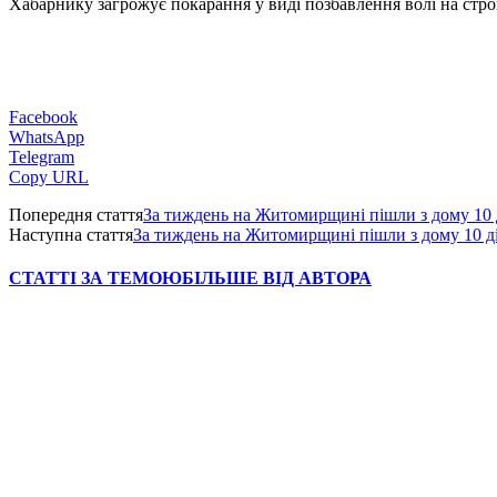
Хабарнику загрожує покарання у виді позбавлення волі на стр
Facebook
WhatsApp
Telegram
Copy URL
Попередня стаття
За тиждень на Житомирщині пішли з дому 10 
Наступна стаття
За тиждень на Житомирщині пішли з дому 10 д
СТАТТІ ЗА ТЕМОЮ
БІЛЬШЕ ВІД АВТОРА