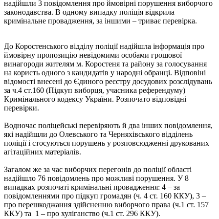
надійшли 3 повідомлення про ймовірні порушення виборчого
законодавства. В одному випадку поліція відкрила
кримінальне провадження, за іншими – триває перевірка.
До Коростенського відділу поліції надійшла інформація про
ймовірну пропозицію невідомими особами грошової
винагороди жителям м. Коростеня та району за голосування
на користь одного з кандидатів у народні обранці. Відповіні
відомості внесені до Єдиного реєстру досудових розслідувань
за ч.4 ст.160 (Підкуп виборця, учасника референдуму)
Кримінального кодексу України. Розпочато відповідні
перевірки.
Водночас поліцейські перевіряють й два інших повідомлення,
які надійшли до Олевського та Черняхівського відділень
поліції і стосуються порушень у розповсюдженні друкованих
агітаційних матеріалів.
Загалом же за час виборчих перегонів до поліції області
надійшло 76 повідомлень про можливі порушення. У 8
випадках розпочаті кримінальні провадження: 4 – за
повідомленнями про підкуп громадян (ч. 4 ст. 160 ККУ), 3 –
про перешкоджання здійсненню виборчого права (ч.1 ст. 157
ККУ) та 1 – про хуліганство (ч.1 ст. 296 ККУ).