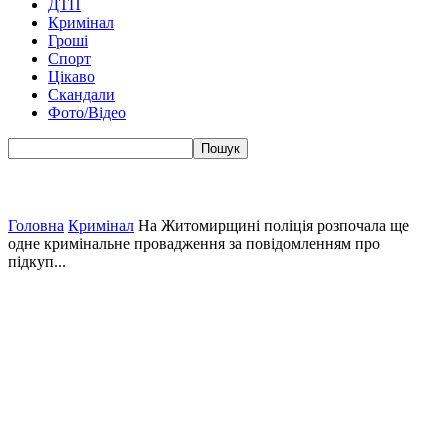
ДТП
Кримінал
Гроші
Спорт
Цікаво
Скандали
Фото/Відео
Головна
Кримінал
На Житомирщині поліція розпочала ще
одне кримінальне провадження за повідомленням про
підкуп...