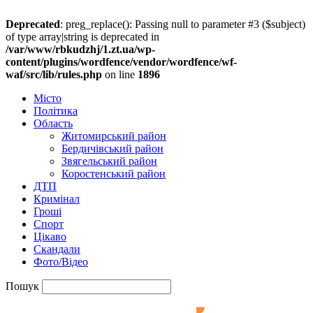
Deprecated
: preg_replace(): Passing null to parameter #3 ($subject)
of type array|string is deprecated in
/var/www/rbkudzhj/1.zt.ua/wp-
content/plugins/wordfence/vendor/wordfence/wf-
waf/src/lib/rules.php
on line
1896
Місто
Політика
Область
Житомирський район
Бердичівський район
Звягельський район
Коростенський район
ДТП
Кримінал
Гроші
Спорт
Цікаво
Скандали
Фото/Відео
Пошук