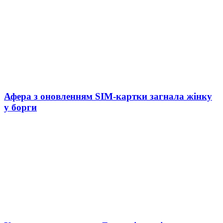
Афера з оновленням SIM-картки загнала жінку
у борги