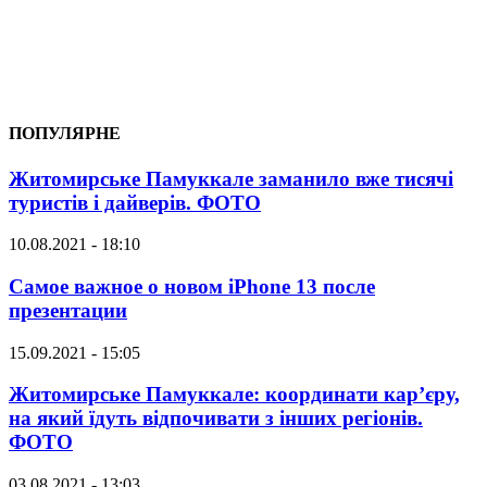
ПОПУЛЯРНЕ
Житомирське Памуккале заманило вже тисячі
туристів і дайверів. ФОТО
10.08.2021 - 18:10
Самое важное о новом iPhone 13 после
презентации
15.09.2021 - 15:05
Житомирське Памуккале: координати кар’єру,
на який їдуть відпочивати з інших регіонів.
ФОТО
03.08.2021 - 13:03