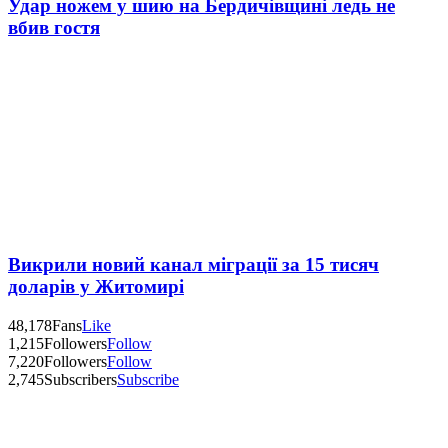
Удар ножем у шию на Бердичівщині ледь не
вбив гостя
Викрили новий канал міграції за 15 тисяч
доларів у Житомирі
48,178
Fans
Like
1,215
Followers
Follow
7,220
Followers
Follow
2,745
Subscribers
Subscribe