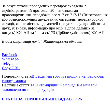
За результатами проведених перевірок складено 21
адміністративний протокол: 20 – за ознаками
правопорушення, передбаченого ч. 2 ст. 212-13 (Виготовлення
або розповсюдження друкованих матеріалів передвиборної
агітації, які не містять відомостей про установу, що здійснила
друк, їх тираж, інформацію про осіб, відповідальних за
випуск) КУпАП та 1 – за ст.173 (Дрібне хуліганство) КУпАП.
Відділ комунікації поліції Житомирської області
Facebook
WhatsApp
Telegram
Copy URL
Попередня стаття
В Бердичеві горіли відходи у непрацюючій
споруді млина
Наступна стаття
На Житомирщині на понад 184 млн грн
задоволено позовів прокурорів
СТАТТІ ЗА ТЕМОЮ
БІЛЬШЕ ВІД АВТОРА