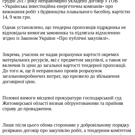
грудні 2017 року неправомірно укладено договір з ТОВ
«Українська інвестиційна енергетична компанія» про
виконання робіт з будівництва плавального басейну, вартістю
14, 9 млн грн.
Однак установлено, що тендерна пропозиція підрядника не
відповідала вимогам замовника та підлягала відхиленню
згідно із Законом України «Про публічні закупівлі».
Зокрема, учасник не надав розрахунки вартості окремих
матеріальних ресурсів, які є предметом закупівлі, а також не
включив їх ціни до загальної вартості тендерної пропозиції.
До того ж, ще й неправильно провів розрахунок
загальновиробничих витрат, що призвело до збільшення
договірної ціни.
Позовні вимоги місцевої прокуратури господарський суд
Житомирської області визнав обґрунтованими та прийняв
справу до провадження.
Лише після цього обома сторонами у добровільному порядку
розірвано договір про закупівлю робіт, а тендерним комітетом