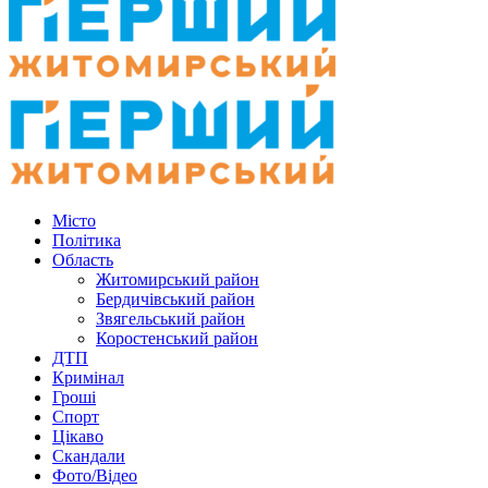
Місто
Політика
Область
Житомирський район
Бердичівський район
Звягельський район
Коростенський район
ДТП
Кримінал
Гроші
Спорт
Цікаво
Скандали
Фото/Відео