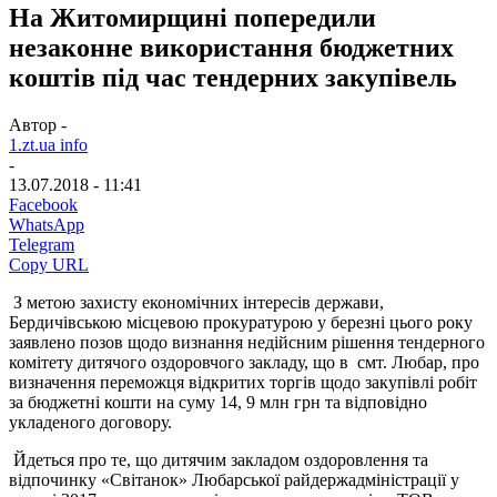
На Житомирщині попередили
незаконне використання бюджетних
коштів під час тендерних закупівель
Автор -
1.zt.ua info
-
13.07.2018 - 11:41
Facebook
WhatsApp
Telegram
Copy URL
З метою захисту економічних інтересів держави,
Бердичівською місцевою прокуратурою у березні цього року
заявлено позов щодо визнання недійсним рішення тендерного
комітету дитячого оздоровчого закладу, що в смт. Любар, про
визначення переможця відкритих торгів щодо закупівлі робіт
за бюджетні кошти на суму 14, 9 млн грн та відповідно
укладеного договору.
Йдеться про те, що дитячим закладом оздоровлення та
відпочинку «Світанок» Любарської райдержадміністрації у