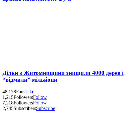
Ділки з Житомирщини знищили 4000 дерев і
“відмили” мільйони
48,178
Fans
Like
1,215
Followers
Follow
7,218
Followers
Follow
2,745
Subscribers
Subscribe