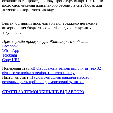
оголошено та проведено нову процедуру відкритих торгів
щодо спорудження плавального басейну в смт Любар для
дитячого оздоровчого закладу.
Відтак, органами прокуратури попереджено незаконне
використання бюджетних коштів під час тендерних
закупівель.
Прес-служба прокуратури Житомирської області
Facebook
WhatsApp
Telegram
Copy URL
Попередня стаття
В Овруцькому районі вилучили тіло 32-
річного чоловіка з меліоративного каналу
Наступна стаття
На Житомирщині вандали масово
розмальовують щойно відремонтовані зупинки
СТАТТІ ЗА ТЕМОЮ
БІЛЬШЕ ВІД АВТОРА