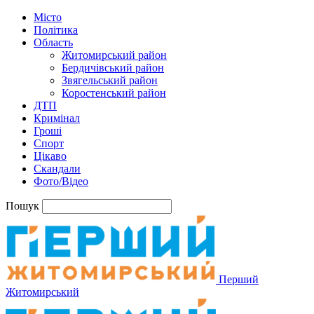
Місто
Політика
Область
Житомирський район
Бердичівський район
Звягельський район
Коростенський район
ДТП
Кримінал
Гроші
Спорт
Цікаво
Скандали
Фото/Відео
Пошук
Перший
Житомирський