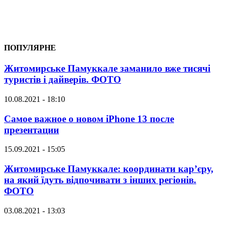
ПОПУЛЯРНЕ
Житомирське Памуккале заманило вже тисячі
туристів і дайверів. ФОТО
10.08.2021 - 18:10
Самое важное о новом iPhone 13 после
презентации
15.09.2021 - 15:05
Житомирське Памуккале: координати кар’єру,
на який їдуть відпочивати з інших регіонів.
ФОТО
03.08.2021 - 13:03