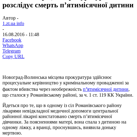
розслідує смерть п’ятимісячної дитини
Автор -
1.zt.ua info
-
16.08.2016 - 11:48
Facebook
WhatsApp
Telegram
Copy URL
Новоград-Волинська місцева прокуратура здійснює
процесуальне керівництво у кримінальному провадженні за
фактом вбивства через необережність
п
’
ятимісячної дитини
,
що сталося у Романівському районі, за ч. 1 ст. 119 КК України.
Йдеться про те, що в одному із сіл Романівського району
лікарями невідкладної медичної допомоги центральної
районної лікарні констатовано смерть п’ятимісячної
дівчинки. За поясненнями матері, вона спала з дитиною на
одному ліжку, а вранці, проснувшись, виявила доньку
мертвою.