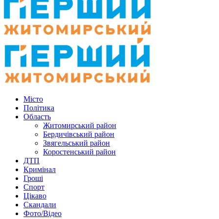
Місто
Політика
Область
Житомирський район
Бердичівський район
Звягельський район
Коростенський район
ДТП
Кримінал
Гроші
Спорт
Цікаво
Скандали
Фото/Відео