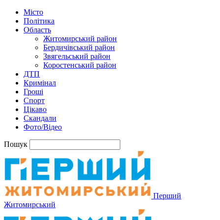
Місто
Політика
Область
Житомирський район
Бердичівський район
Звягельський район
Коростенський район
ДТП
Кримінал
Гроші
Спорт
Цікаво
Скандали
Фото/Відео
Пошук
Перший
Житомирський