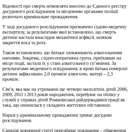
Відомості про смерть немовляти внесено до Єдиного реєстру
досудового розслідування та місцевими органами поліції
розпочато кримінальне провадження.
У ході досудового розслідування призначено судово-медичну
експертизу, за результатами якої встановлено, що смерть
дитини настала внаслідок механічної асфіксії, шляхом
закриття носа та рота.
Також встановлено, що батьки зловживають алкогольними
напоями. Зокрема, слідчо-оперативна група, приїхавши на
місце події, застала їх у стані алкогольного сп’яніння. За
результатами медичного освідування, в крові батька померлої
дитини зафіксовано 2,0 проміле алкоголю, матері – 2,3
проміле.
Сім’я, яка має на утриманні ще четверо малолітніх дітей 2006,
2009, 2011 і 2013 років народження, перебуває на обліку у
службі у справах дітей Романівської райдержадміністрації як
така, що опинилася у складних життєвих обставинах.
Наразі у кримінальному провадженні триває досудове
розслідування.
Санкція зазначеної статті передбачає покарання – обмеження