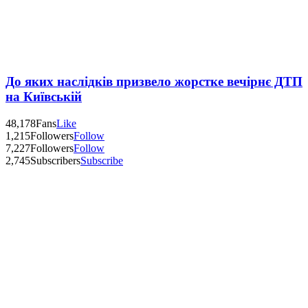
До яких наслідків призвело жорстке вечірнє ДТП
на Київській
48,178
Fans
Like
1,215
Followers
Follow
7,227
Followers
Follow
2,745
Subscribers
Subscribe