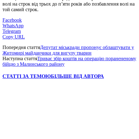
волі на строк від трьох до п’яти років або позбавлення волі на
той самий строк.
Facebook
WhatsApp
Telegram
Copy URL
Попередня стаття
Депутат міськради пропонує облаштувати у
Житомирі майданчики для вигулу тварин
Наступна стаття
Триває збір коштів на операцію поранененому
бійцю з Малинського району
СТАТТІ ЗА ТЕМОЮ
БІЛЬШЕ ВІД АВТОРА