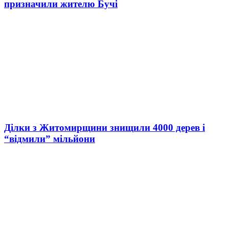
призначили жителю Бучі
Ділки з Житомирщини знищили 4000 дерев і
“відмили” мільйони