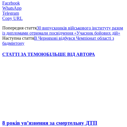
Facebook
WhatsApp
Telegram
Copy URL
Попередня стаття
30 випускників військового інституту разом
із дипломами отримали посвідчення «Учасник бойових дій»
Наступна стаття
В Черняхові відбувся Чемпіонат області з
бадмінтону
СТАТТІ ЗА ТЕМОЮ
БІЛЬШЕ ВІД АВТОРА
8 років ув’язнення за смертельну ДТП