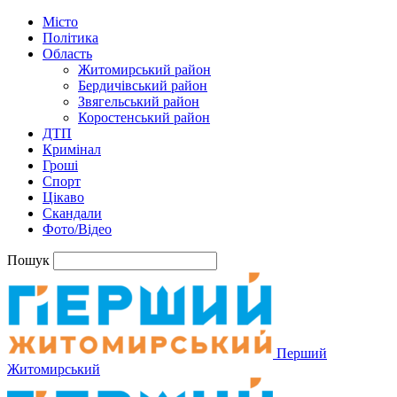
Місто
Політика
Область
Житомирський район
Бердичівський район
Звягельський район
Коростенський район
ДТП
Кримінал
Гроші
Спорт
Цікаво
Скандали
Фото/Відео
Пошук
Перший
Житомирський