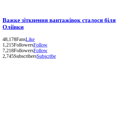
Важке зіткнення вантажівок сталося біля
Оліївки
48,178
Fans
Like
1,215
Followers
Follow
7,218
Followers
Follow
2,745
Subscribers
Subscribe