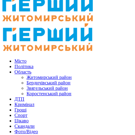
Місто
Політика
Область
Житомирський район
Бердичівський район
Звягельський район
Коростенський район
ДТП
Кримінал
Гроші
Спорт
Цікаво
Скандали
Фото/Відео