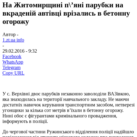
На Житомирщині п\’яні парубки на
вкраденій автівці врізались в бетонну
огорожу
Автор -
1.zt.ua info
-
29.02.2016 - 9:32
Facebook
WhatsApp
Telegram
Copy URL
У с. Верхівні двоє парубків незаконно заволоділи ВАЗівкою,
яка знаходилась на території навчального закладу. Не маючи
достатніх навичок керування транспортним засобом, нетверезі
угонщики за кілька сот метрів в’їхали в бетонну огорожу.
Нині обоє є фігурантами кримінального провадження,
інформують в поліції.
До чергової частини Ружинського відділення поліції надійшло