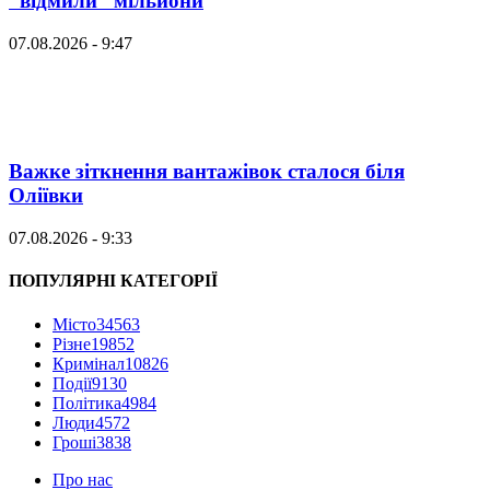
“відмили” мільйони
07.08.2026 - 9:47
Важке зіткнення вантажівок сталося біля
Оліївки
07.08.2026 - 9:33
ПОПУЛЯРНІ КАТЕГОРІЇ
Місто
34563
Різне
19852
Кримінал
10826
Події
9130
Політика
4984
Люди
4572
Гроші
3838
Про нас