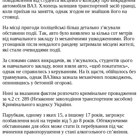
повідомлення від студента місцевого коледжу про викрадення
автомобіля ВАЗ. Хлопець залишив транспортний засіб уранці,
коли приїхав на заняття, однак згодом не знайшов його на
стоянці.
На місці пригоди поліцейські більш детально з’ясували
обставини події. Так, авто було виявлено за кілька сот метрів
від навчального закладу із механічними ушкодженнями. Його
угонщиків після невдалого рандеву затримали місцеві жителі,
які стали очевидцями події.
За словами самих викрадачів, як з’ясувалось, студентів цього
ж навчального закладу, вони взяли авто, «щоб покататись»,
однак не справились з керуванням. На їх щастя, обійшлось без
травмувань, однак ВАЗівка зазнала механічних пошкоджень,
опинившись у бетонній огорожі.
Нині за вказаним фактом розпочато кримінальне провадження
за ч.2 ст. 289 (Незаконне заволодіння транспортним засобом)
Кримінального кодексу України.
Парубкам, одному з яких 15, а іншому 17 років, загрожує
позбавлення волі на термін від 5 до 8 років. Обтяжуючими
обставинами для обох може стати їх перебування під час
вчинення правопорушення у стані алкогольного сп’яніння.