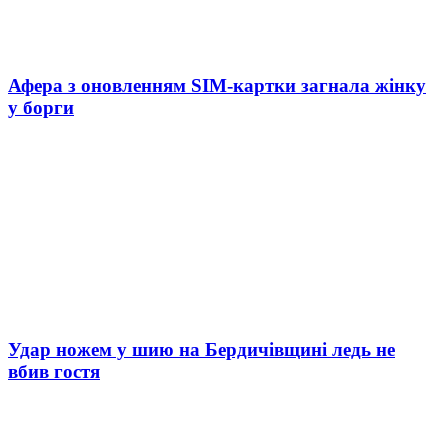
Афера з оновленням SIM-картки загнала жінку
у борги
Удар ножем у шию на Бердичівщині ледь не
вбив гостя