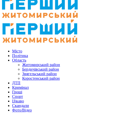
Місто
Політика
Область
Житомирський район
Бердичівський район
Звягельський район
Коростенський район
ДТП
Кримінал
Гроші
Спорт
Цікаво
Скандали
Фото/Відео