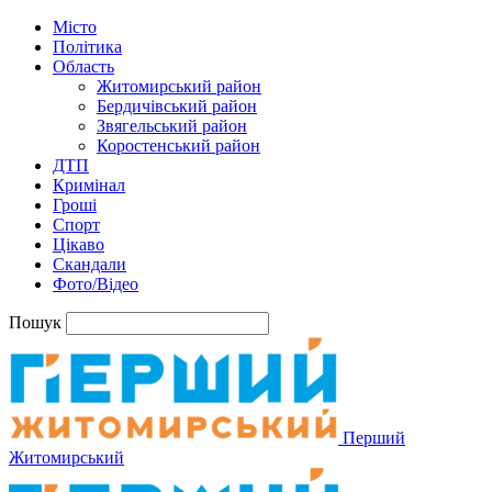
Місто
Політика
Область
Житомирський район
Бердичівський район
Звягельський район
Коростенський район
ДТП
Кримінал
Гроші
Спорт
Цікаво
Скандали
Фото/Відео
Пошук
Перший
Житомирський