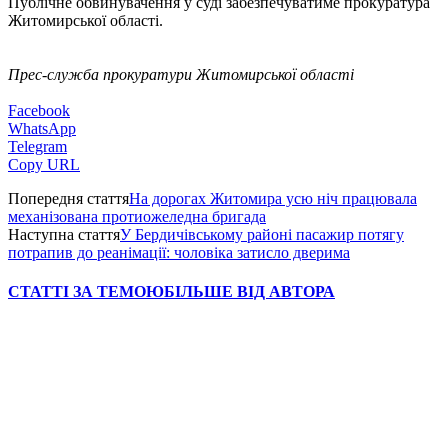
Публічне обвинувачення у суді забезпечуватиме прокуратура
Житомирської області.
Прес-служба прокуратури Житомирської області
Facebook
WhatsApp
Telegram
Copy URL
Попередня стаття
На дорогах Житомира усю ніч працювала
механізована протиожеледна бригада
Наступна стаття
У Бердичівському районі пасажир потягу
потрапив до реанімації: чоловіка затисло дверима
СТАТТІ ЗА ТЕМОЮ
БІЛЬШЕ ВІД АВТОРА