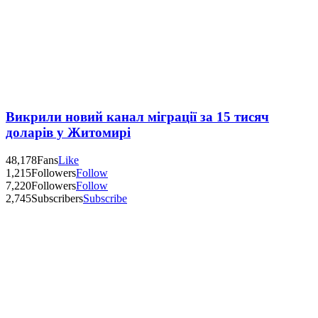
Викрили новий канал міграції за 15 тисяч
доларів у Житомирі
48,178
Fans
Like
1,215
Followers
Follow
7,220
Followers
Follow
2,745
Subscribers
Subscribe