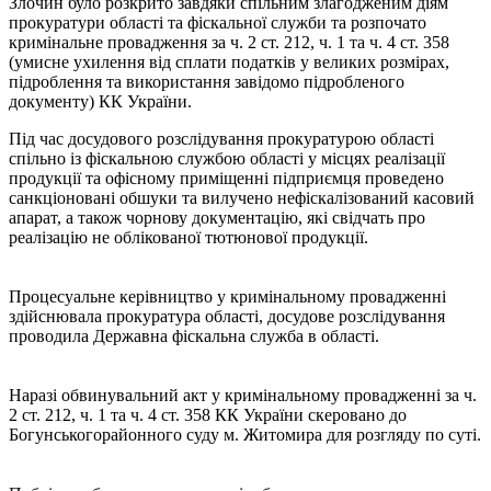
Злочин було розкрито завдяки спільним злагодженим діям
прокуратури області та фіскальної служби та розпочато
кримінальне провадження за ч. 2 ст. 212, ч. 1 та ч. 4 ст. 358
(умисне ухилення від сплати податків у великих розмірах,
підроблення та використання завідомо підробленого
документу) КК України.
Під час досудового розслідування прокуратурою області
спільно із фіскальною службою області у місцях реалізації
продукції та офісному приміщенні підприємця проведено
санкціоновані обшуки та вилучено нефіскалізований касовий
апарат, а також чорнову документацію, які свідчать про
реалізацію не облікованої тютюнової продукції.
Процесуальне керівництво у кримінальному провадженні
здійснювала прокуратура області, досудове розслідування
проводила Державна фіскальна служба в області.
Наразі обвинувальний акт у кримінальному провадженні за ч.
2 ст. 212, ч. 1 та ч. 4 ст. 358 КК України скеровано до
Богунськогорайонного суду м. Житомира для розгляду по суті.