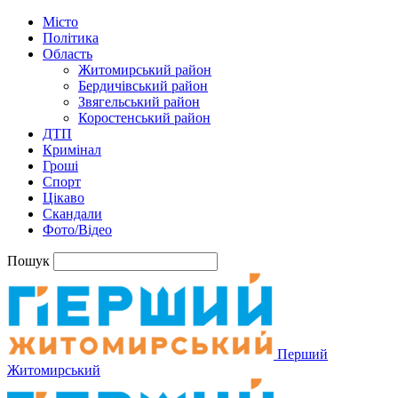
Місто
Політика
Область
Житомирський район
Бердичівський район
Звягельський район
Коростенський район
ДТП
Кримінал
Гроші
Спорт
Цікаво
Скандали
Фото/Відео
Пошук
Перший
Житомирський