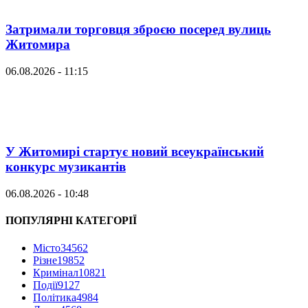
Затримали торговця зброєю посеред вулиць
Житомира
06.08.2026 - 11:15
У Житомирі стартує новий всеукраїнський
конкурс музикантів
06.08.2026 - 10:48
ПОПУЛЯРНІ КАТЕГОРІЇ
Місто
34562
Різне
19852
Кримінал
10821
Події
9127
Політика
4984