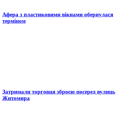
Афера з пластиковими вікнами обернулася
терміном
Затримали торговця зброєю посеред вулиць
Житомира