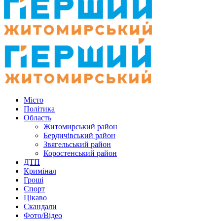
Місто
Політика
Область
Житомирський район
Бердичівський район
Звягельський район
Коростенський район
ДТП
Кримінал
Гроші
Спорт
Цікаво
Скандали
Фото/Відео