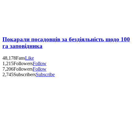
Покарали посадовців за бездіяльність щодо 100
га заповідника
48,178
Fans
Like
1,215
Followers
Follow
7,206
Followers
Follow
2,745
Subscribers
Subscribe