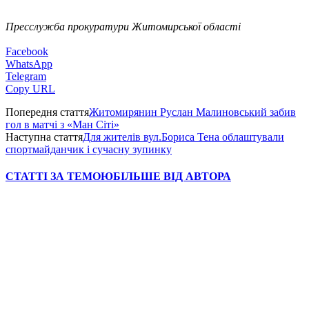
Пресслужба прокуратури Житомирської області
Facebook
WhatsApp
Telegram
Copy URL
Попередня стаття
Житомирянин Руслан Малиновський забив
гол в матчі з «Ман Сіті»
Наступна стаття
Для жителів вул.Бориса Тена облаштували
спортмайданчик і сучасну зупинку
СТАТТІ ЗА ТЕМОЮ
БІЛЬШЕ ВІД АВТОРА