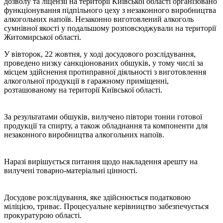
дозволу та ліцензії на території Київської області організовано
функціонування підпільного цеху з незаконного виробництва
алкогольних напоїв. Незаконно виготовлений алкоголь
сумнівної якості у подальшому розповсюджували на території
Житомирської області.
У вівторок, 22 жовтня, у ході досудового розслідування,
проведено низку санкціонованих обшуків, у тому числі за
місцем здійснення протиправної діяльності з виготовлення
алкогольної продукції в гаражному приміщенні,
розташованому на території Київської області.
За результатами обшуків, вилучено півтори тонни готової
продукції та спирту, а також обладнання та компоненти для
незаконного виробництва алкогольних напоїв.
Наразі вирішується питання щодо накладення арешту на
вилучені товарно-матеріальні цінності.
Досудове розслідування, яке здійснюється податковою
міліцією, триває. Процесуальне керівництво забезпечується
прокуратурою області.