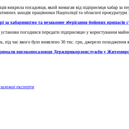
іція викрила посадовця, який вимагав від підприємця хабар за п
ативних заходів працівники Нацполіції та обласної прокуратури
і за хабарництво та незаконне зберігання бойових припасів 
ої установи погодився передати підприємцю у користування майн
, під час якого було виявлено 30 тис. грн, джерело походження 
затримали високопосадовця Держприкордонслужби у Житомирсь
залежні експерти