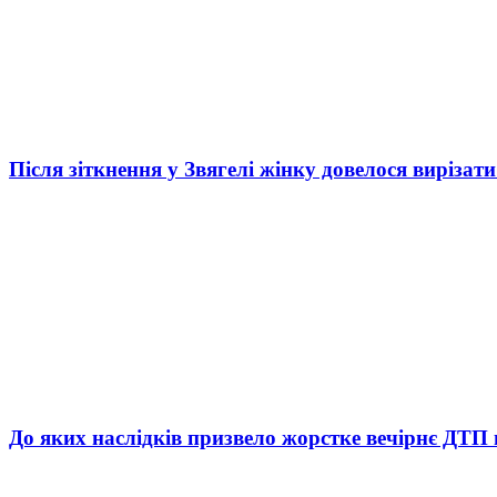
Після зіткнення у Звягелі жінку довелося вирізати
До яких наслідків призвело жорстке вечірнє ДТП 