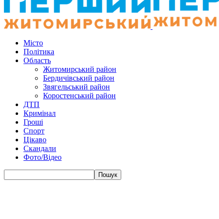
Місто
Політика
Область
Житомирський район
Бердичівський район
Звягельський район
Коростенський район
ДТП
Кримінал
Гроші
Спорт
Цікаво
Скандали
Фото/Відео