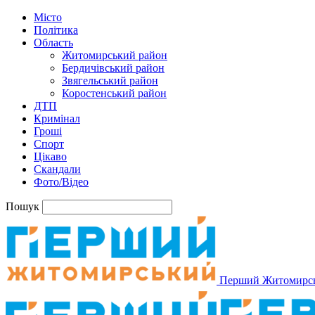
Місто
Політика
Область
Житомирський район
Бердичівський район
Звягельський район
Коростенський район
ДТП
Кримінал
Гроші
Спорт
Цікаво
Скандали
Фото/Відео
Пошук
Перший Житомирс