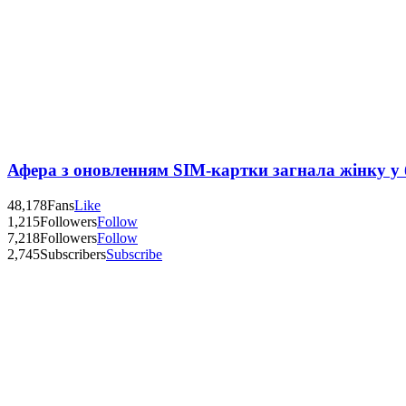
Афера з оновленням SIM-картки загнала жінку у
48,178
Fans
Like
1,215
Followers
Follow
7,218
Followers
Follow
2,745
Subscribers
Subscribe