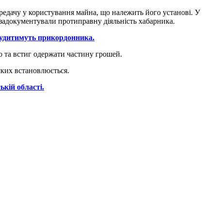
ередачу у користування майна, що належить його установі. У
 задокументували протиправну діяльність хабарника.
судитимуть прикордонника.
о та встиг одержати частину грошей.
яких встановлюється.
кій області.