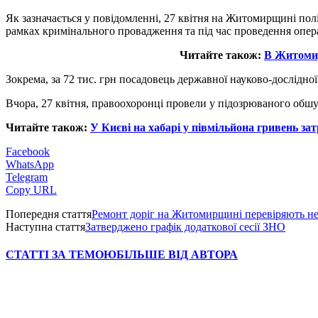
Як зазначається у повідомленні, 27 квітня на Житомирщині пол
рамках кримінального провадження та під час проведення опер
Читайте також:
В Житомир
Зокрема, за 72 тис. грн посадовець державної науково-дослідн
Вчора, 27 квітня, правоохоронці провели у підозрюваного обшук
Читайте також:
У Києві на хабарі у півмільйона гривень 
Facebook
WhatsApp
Telegram
Copy URL
Попередня стаття
Ремонт доріг на Житомирщині перевіряють не
Наступна стаття
Затверджено графік додаткової сесії ЗНО
СТАТТІ ЗА ТЕМОЮ
БІЛЬШЕ ВІД АВТОРА