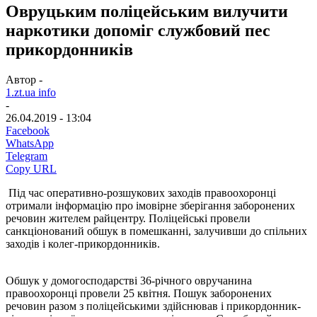
Овруцьким поліцейським вилучити
наркотики допоміг службовий пес
прикордонників
Автор -
1.zt.ua info
-
26.04.2019 - 13:04
Facebook
WhatsApp
Telegram
Copy URL
Під час оперативно-розшукових заходів правоохоронці
отримали інформацію про імовірне зберігання заборонених
речовин жителем райцентру. Поліцейські провели
санкціонований обшук в помешканні, залучивши до спільних
заходів і колег-прикордонників.
Обшук у домогосподарстві 36-річного овручанина
правоохоронці провели 25 квітня. Пошук заборонених
речовин разом з поліцейськими здійснював і прикордонник-