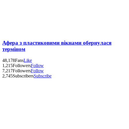
Афера з пластиковими вікнами обернулася
терміном
48,178
Fans
Like
1,215
Followers
Follow
7,217
Followers
Follow
2,745
Subscribers
Subscribe