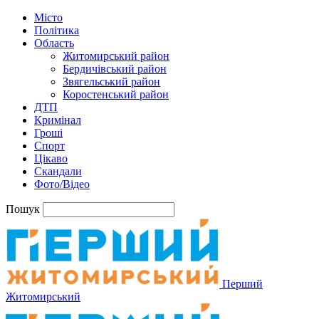
Місто
Політика
Область
Житомирський район
Бердичівський район
Звягельський район
Коростенський район
ДТП
Кримінал
Гроші
Спорт
Цікаво
Скандали
Фото/Відео
Пошук
Перший
Житомирський