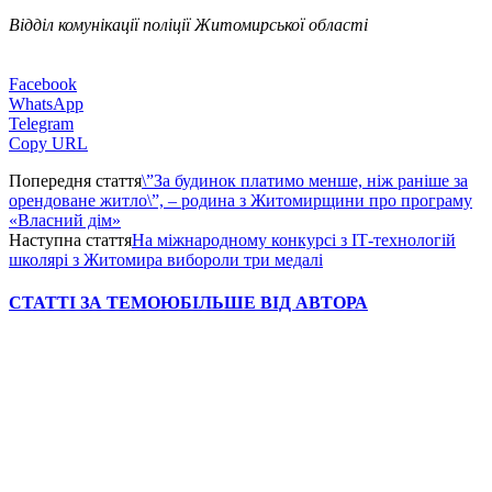
Відділ комунікації поліції Житомирської області
Facebook
WhatsApp
Telegram
Copy URL
Попередня стаття
\”За будинок платимо менше, ніж раніше за
орендоване житло\”, – родина з Житомирщини про програму
«Власний дім»
Наступна стаття
На міжнародному конкурсі з ІТ-технологій
школярі з Житомира вибороли три медалі
СТАТТІ ЗА ТЕМОЮ
БІЛЬШЕ ВІД АВТОРА