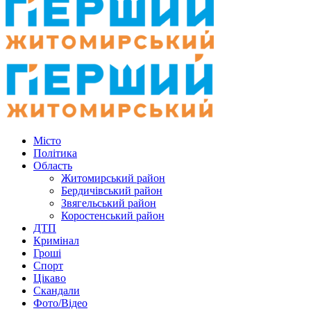
Місто
Політика
Область
Житомирський район
Бердичівський район
Звягельський район
Коростенський район
ДТП
Кримінал
Гроші
Спорт
Цікаво
Скандали
Фото/Відео