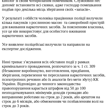
кінолог зі своїм чотирилапим помічником. Службовий пес
допоміг встановити всі сховки, адже господар помешкання
подбав про декілька місць зберігання своїх «запасів».
У результаті з обійстя чоловіка працівники поліції вилучили
кілька пакунків з рослинною масою та саморобний пристрій
для вживання наркотичних засобів. За поясненням власника,
усе це він використовує для особистого вживання
наркотичних засобів.
Усе виявлене поліцейські вилучили та направили на
експертне дослідження.
Нині триває з’ясування всіх обставин події у рамках
кримінального провадження, розпочатого за ч. 1 ст. 309
(Незаконне виробництво, виготовлення, придбання,
зберігання, перевезення чи пересилання наркотичних засобів,
психотропних речовин або їх аналогів без мети збуту) КК
України. Відповідно до чинного законодавства
правопорушення карається штрафом від 50 до 100
неоподатковуваних мінімумів доходів громадян або
виправними роботами на строк до 2 років, або арештом на
строк до 6 місяців, або обмеженням чи позбавленням волі на
строк до 3 років.