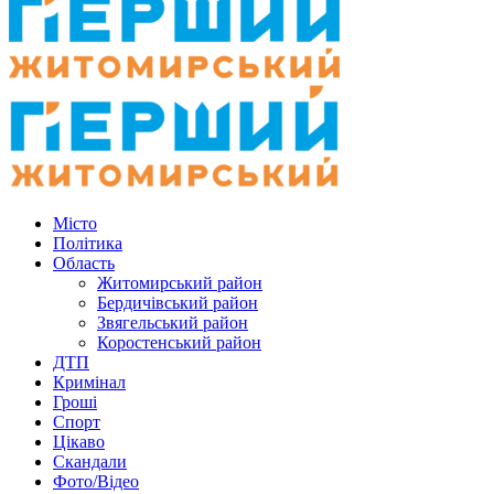
Місто
Політика
Область
Житомирський район
Бердичівський район
Звягельський район
Коростенський район
ДТП
Кримінал
Гроші
Спорт
Цікаво
Скандали
Фото/Відео