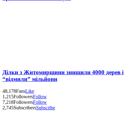
Ділки з Житомирщини знищили 4000 дерев і
“відмили” мільйони
48,178
Fans
Like
1,215
Followers
Follow
7,218
Followers
Follow
2,745
Subscribers
Subscribe