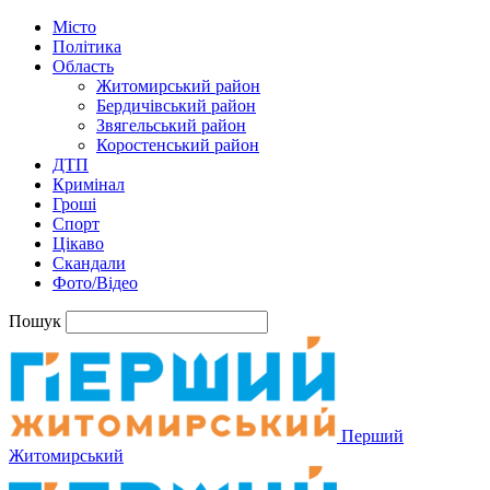
Місто
Політика
Область
Житомирський район
Бердичівський район
Звягельський район
Коростенський район
ДТП
Кримінал
Гроші
Спорт
Цікаво
Скандали
Фото/Відео
Пошук
Перший
Житомирський