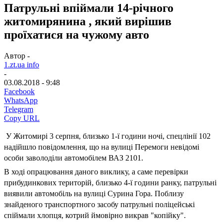
Патрульні впіймали 14-річного
житомирянина , який вирішив
проїхатися на чужому авто
Автор -
1.zt.ua info
-
03.08.2018 - 9:48
Facebook
WhatsApp
Telegram
Copy URL
У Житомирі 3 серпня, близько 1-ї години ночі, спецлінії 102
надійшло повідомлення, що на вулиці Перемоги невідомі
особи заволоділи автомобілем ВАЗ 2101.
В ході опрацювання даного виклику, а саме перевірки
прибудинкових територій, близько 4-ї години ранку, патрульні
виявили автомобіль на вулиці Сурина Гора. Поблизу
знайденого транспортного засобу патрульні поліцейські
спіймали хлопця, котрий ймовірно викрав "копійку".