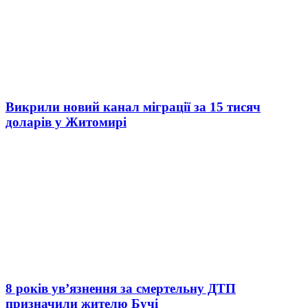
Викрили новий канал міграції за 15 тисяч
доларів у Житомирі
8 років ув’язнення за смертельну ДТП
призначили жителю Бучі