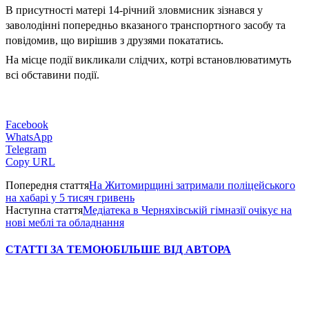
В присутності матері 14-річний зловмисник зізнався у
заволодінні попередньо вказаного транспортного засобу та
повідомив, що вирішив з друзями покататись.
На місце події викликали слідчих, котрі встановлюватимуть
всі обставини події.
Facebook
WhatsApp
Telegram
Copy URL
Попередня стаття
На Житомирщині затримали поліцейського
на хабарі у 5 тисяч гривень
Наступна стаття
Медіатека в Черняхівській гімназії очікує на
нові меблі та обладнання
СТАТТІ ЗА ТЕМОЮ
БІЛЬШЕ ВІД АВТОРА