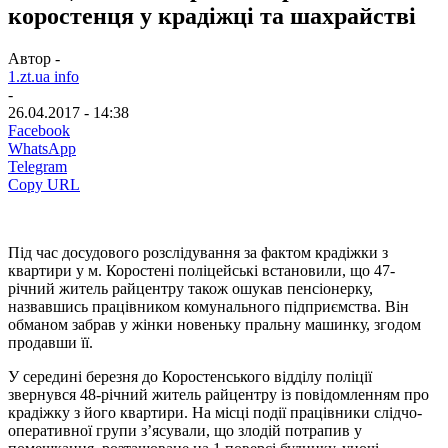
коростенця у крадіжці та шахрайстві
Автор -
1.zt.ua info
-
26.04.2017 - 14:38
Facebook
WhatsApp
Telegram
Copy URL
Під час досудового розслідування за фактом крадіжки з
квартири у м. Коростені поліцейські встановили, що 47-
річний житель райцентру також ошукав пенсіонерку,
назвавшись працівником комунального підприємства. Він
обманом забрав у жінки новеньку пральну машинку, згодом
продавши її.
У середині березня до Коростенського відділу поліції
звернувся 48-річний житель райцентру із повідомленням про
крадіжку з його квартири. На місці події працівники слідчо-
оперативної групи з’ясували, що злодій потрапив у