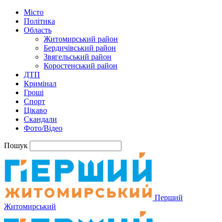
Місто
Політика
Область
Житомирський район
Бердичівський район
Звягельський район
Коростенський район
ДТП
Кримінал
Гроші
Спорт
Цікаво
Скандали
Фото/Відео
Пошук
Перший
Житомирський