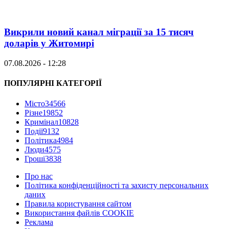
Викрили новий канал міграції за 15 тисяч
доларів у Житомирі
07.08.2026 - 12:28
ПОПУЛЯРНІ КАТЕГОРІЇ
Місто
34566
Різне
19852
Кримінал
10828
Події
9132
Політика
4984
Люди
4575
Гроші
3838
Про нас
Політика конфіденційності та захисту персональних
даних
Правила користування сайтом
Використання файлів COOKIE
Реклама