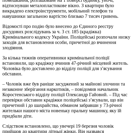
помешкання, розташоване на 1 поверсі будинку, уночі,
відтиснувши металопластикове вікно. З квартири було
викрадено електроінструменти, мобільний телефон та
навушники загальною вартістю близько 7 тисяч гривень.
Відомості про подію було внесено до Єдиного реєстру
досудових розслідувань за ч. 3 ст. 185 (крадіжка)
Кримінального кодексу України. Поліцейські розпочали низку
заходів для встановлення особи, причетної до вчинення
злодіяння.
За кілька тижнів оперативники кримінальної поліції
встановили, що крадіжку вчинив 47-річний місцевий житель.
Чоловіка було доставлено до відділу поліції для з’ясування
обставин.
– Чоловік вже був раніше засуджений за майнові злочини та
незаконне зберігання наркотиків, – повідомив начальник
Коростенського відділу поліції Олександр Гайовий. – Під час
перевірки обставин крадіжки поліцейські з’ясували, що він
причетний і до шахрайства, обманом забравши у 73-річної
жительки нашого міста новеньку пральну машинку, яку їй
придбали діти.
Слідством встановлено, що увечері 19 березня чоловік
прийшов до квартири літньої жінки. Він назвався