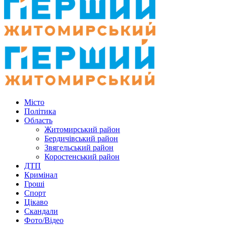
Місто
Політика
Область
Житомирський район
Бердичівський район
Звягельський район
Коростенський район
ДТП
Кримінал
Гроші
Спорт
Цікаво
Скандали
Фото/Відео