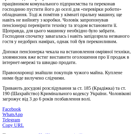
працівником комунального підприємства та переконав
господиню пустити його до оселі для «перевірки роботи»
обладнання. Тоді ж помітив у кімнаті пральну машину, ще
навіть не вийняту з коробки. Чоловік запропонував
пенсіонерці перевірити техніку та згодом встановити її.
Щоправда, для цього машинку необхідно було забрати.
Господиня спочатку завагалась і навіть запідозрила незваного
гостя у недобрих намірах, однак той був переконливим.
Допоки пенсіонерка чекала на встановлення омріяної техніки,
зловмисник вже встиг виставити оголошення про її продаж в
інтернет-мережі та швидко продати.
Правоохоронці знайшли покупців чужого майна. Куплене
ними буде вилучено слідчими.
Тривають досудові розслідування за ст. 185 (Крадіжка) та ст.
190 (Шахрайство) Кримінального кодексу України. Чоловікові
загрожує від 3 до 6 років позбавлення волі.
Facebook
WhatsApp
Telegram
Copy URL