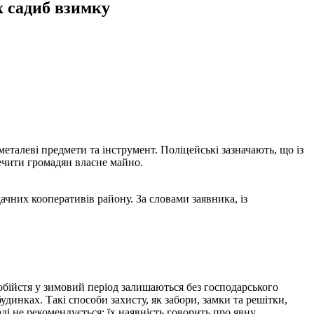
 садиб взимку
талеві предмети та інструмент. Поліцейські зазначають, що із
печити громадян власне майно.
ачних кооперативів району. За словами заявника, із
обійстя у зимовий період залишаються без господарського
динках. Такі способи захисту, як забори, замки та решітки,
лі не рекомендується: їх наявність говорить про явну