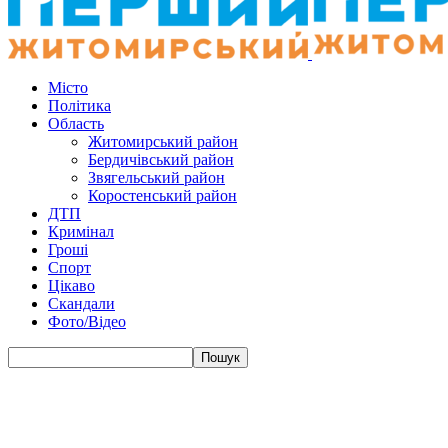
Місто
Політика
Область
Житомирський район
Бердичівський район
Звягельський район
Коростенський район
ДТП
Кримінал
Гроші
Спорт
Цікаво
Скандали
Фото/Відео