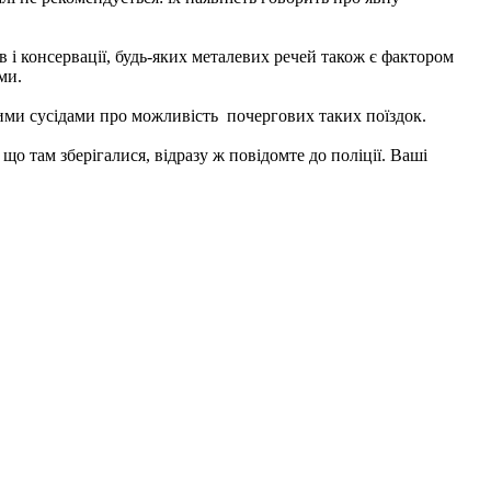
в і консервації, будь-яких металевих речей також є фактором
ми.
чними сусідами про можливість почергових таких поїздок.
о там зберігалися, відразу ж повідомте до поліції. Ваші