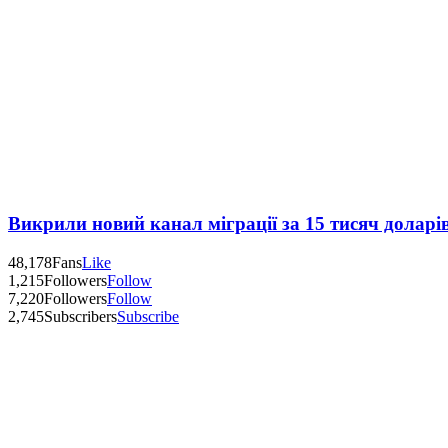
Викрили новий канал міграції за 15 тисяч доларі
48,178
Fans
Like
1,215
Followers
Follow
7,220
Followers
Follow
2,745
Subscribers
Subscribe