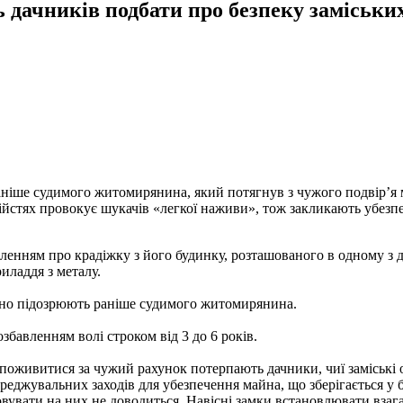
ачників подбати про безпеку заміських
іше судимого житомирянина, який потягнув з чужого подвір’я ме
бійстях провокує шукачів «легкої наживи», тож закликають убез
ленням про крадіжку з його будинку, розташованого в одному з д
иладдя з металу.
вано підозрюють раніше судимого житомирянина.
збавленням волі строком від 3 до 6 років.
 поживитися за чужий рахунок потерпають дачники, чиї заміські 
еджувальних заходів для убезпечення майна, що зберігається у бу
ховувати на них не доводиться. Навісні замки встановлювати взага