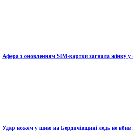
Афера з оновленням SIM-картки загнала жінку у
Удар ножем у шию на Бердичівщині ледь не вбив 