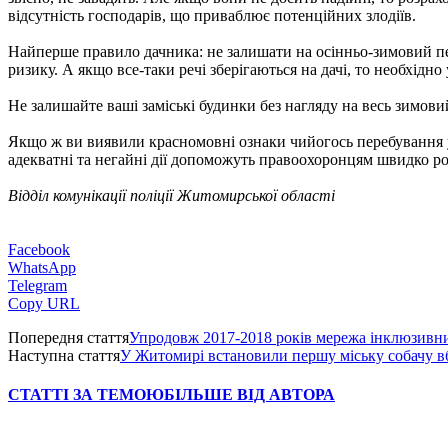
відсутність господарів, що приваблює потенційних злодіїв.
Найперше правило дачника: не залишати на осінньо-зимовий періо
ризику. А якщо все-таки речі зберігаються на дачі, то необхідн
Не залишайте ваші заміські будинки без нагляду на весь зимови
Якщо ж ви виявили красномовні ознаки чийогось перебування у б
адекватні та негайні дії допоможуть правоохоронцям швидко ро
Відділ комунікації поліції Житомирської області
Facebook
WhatsApp
Telegram
Copy URL
Попередня стаття
Упродовж 2017-2018 років мережа інклюзивни
Наступна стаття
У Житомирі встановили першу міську собачу 
СТАТТІ ЗА ТЕМОЮ
БІЛЬШЕ ВІД АВТОРА