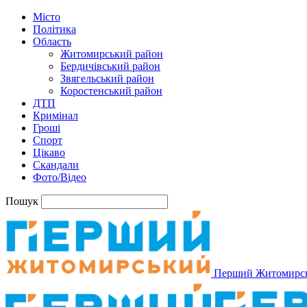
Місто
Політика
Область
Житомирський район
Бердичівський район
Звягельський район
Коростенський район
ДТП
Кримінал
Гроші
Спорт
Цікаво
Скандали
Фото/Відео
Пошук
Перший Житомирс