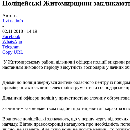
Поліцейські Житомирщини закликають д
Автор -
1.zt.ua info
-
02.11.2018 - 14:19
Facebook
WhatsApp
Telegram
Copy URL
У Житомирському районі дільничні офіцери поліції викрили ран
настанням зимового періоду відсутність господарів у дачних о
Днями до поліції звернувся житель обласного центру із повідом
приміщення хтось виніс електроінструменти та господарське пр
Дільничні офіцери поліції у причетності до злочину обґрунто
За чинним законодавством подібні протиправні дії караються по
Водночас поліцейські зазначають, що у першу чергу від охочих
нагляду. Відтак правоохоронці нагадують про необхідність попер
звісно, не завадять. Але якщо вони не досить надійні, то розра