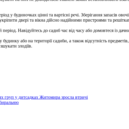
д у будиночках цінні та вартісні речі. Зберігання запасів овочі
о укріпити двері та вікна дійсно надійними пристроями та решітка
й період. Навідуйтесь до садиб час від часу або домовтеся із да
удинку або на території садиби, а також відсутність предметів, щ
зшукати злодіїв.
х груп у дитсадках Житомира зросла втричі
вбиральню