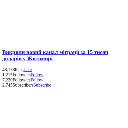
Викрили новий канал міграції за 15 тисяч
доларів у Житомирі
48,178
Fans
Like
1,215
Followers
Follow
7,220
Followers
Follow
2,745
Subscribers
Subscribe