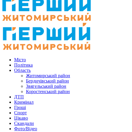
Місто
Політика
Область
Житомирський район
Бердичівський район
Звягельський район
Коростенський район
ДТП
Кримінал
Гроші
Спорт
Цікаво
Скандали
Фото/Відео