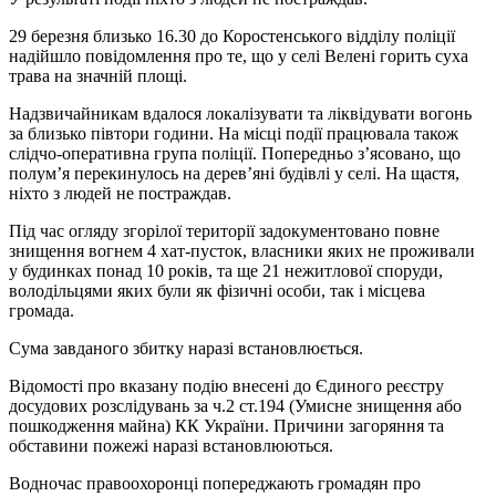
29 березня близько 16.30 до Коростенського відділу поліції
надійшло повідомлення про те, що у селі Велені горить суха
трава на значній площі.
Надзвичайникам вдалося локалізувати та ліквідувати вогонь
за близько півтори години. На місці події працювала також
слідчо-оперативна група поліції. Попередньо з’ясовано, що
полум’я перекинулось на дерев’яні будівлі у селі. На щастя,
ніхто з людей не постраждав.
Під час огляду згорілої території задокументовано повне
знищення вогнем 4 хат-пусток, власники яких не проживали
у будинках понад 10 років, та ще 21 нежитлової споруди,
володільцями яких були як фізичні особи, так і місцева
громада.
Сума завданого збитку наразі встановлюється.
Відомості про вказану подію внесені до Єдиного реєстру
досудових розслідувань за ч.2 ст.194 (Умисне знищення або
пошкодження майна) КК України. Причини загоряння та
обставини пожежі наразі встановлюються.
Водночас правоохоронці попереджають громадян про