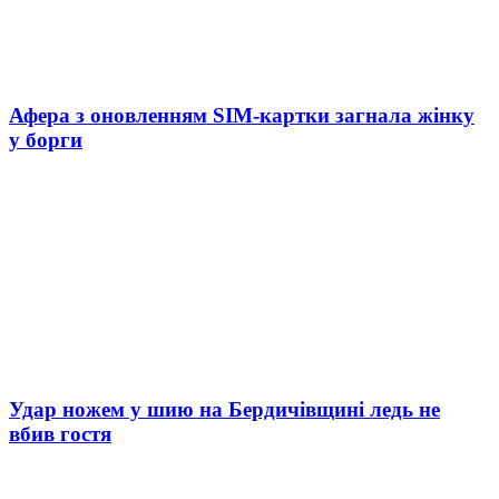
Афера з оновленням SIM-картки загнала жінку
у борги
Удар ножем у шию на Бердичівщині ледь не
вбив гостя