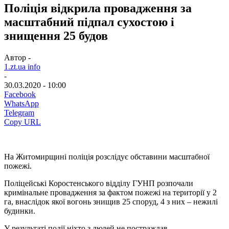
Поліція відкрила провадження за
масштабний підпал сухостою і
знищення 25 будов
Автор -
1.zt.ua info
-
30.03.2020 - 10:00
Facebook
WhatsApp
Telegram
Copy URL
На Житомирщині поліція розслідує обставини масштабної
пожежі.
Поліцейські Коростенського відділу ГУНП розпочали
кримінальне провадження за фактом пожежі на території у 2
га, внаслідок якої вогонь знищив 25 споруд, 4 з них – нежилі
будинки.
У результаті події ніхто з людей не постраждав.