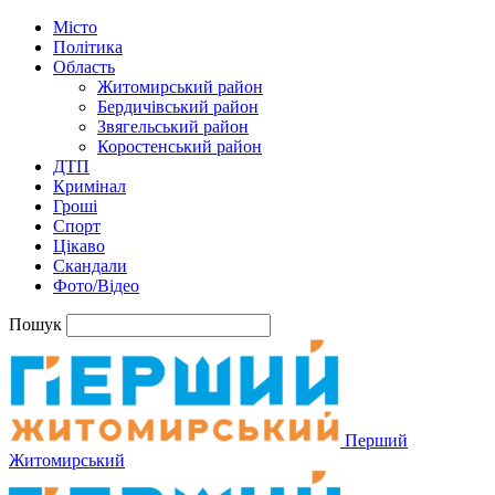
Місто
Політика
Область
Житомирський район
Бердичівський район
Звягельський район
Коростенський район
ДТП
Кримінал
Гроші
Спорт
Цікаво
Скандали
Фото/Відео
Пошук
Перший
Житомирський