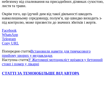
небезпеку від спалювання на присадибних ділянках сухостою,
листя та трави.
Окрім того, що їдучий дим від такої діяльності шкодить
навколишньому середовищу, полум’я, що швидко виходить з-
під контролю, може призвести до значних збитків і жертв.
Facebook
WhatsApp
Telegram
Copy URL
Попередня стаття
Встановили намети для тимчасового
прийому хворих у медзакладах
Наступна стаття
У Житомирі мотоцикліст врізався у бетонний
стовп і помер у лікарні
СТАТТІ ЗА ТЕМОЮ
БІЛЬШЕ ВІД АВТОРА