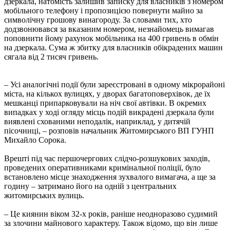
дзеркала, натомість залишив записку для власників з номером
мобільного телефону і пропозицією повернути майно за
символічну грошову винагороду. За словами тих, хто
додзвонювався за вказаним номером, незнайомець вимагав
поповнити йому рахунок мобільника на 400 гривень в обмін
на дзеркала. Сума ж збитку для власників обікрадених машин
сягала від 2 тисяч гривень.
– Усі аналогічні події були зареєстровані в одному мікрорайоні
міста, на кількох вулицях, у дворах багатоповерхівок, де їх
мешканці припарковували на ніч свої автівки. В окремих
випадках у ході огляду місць подій викрадені дзеркала були
виявлені схованими неподалік, наприклад, у дитячій
пісочниці, – розповів начальник Житомирського ВП ГУНП
Михайло Сорока.
Врешті під час першочергових слідчо-розшукових заходів,
проведених оперативниками кримінальної поліції, було
встановлено місце знаходження зухвалого вимагача, а ще за
годину – затримано його на одній з центральних
житомирських вулиць.
– Це киянин віком 32-х років, раніше неодноразово судимий
за злочини майнового характеру. Також відомо, що він лише