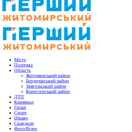
Місто
Політика
Область
Житомирський район
Бердичівський район
Звягельський район
Коростенський район
ДТП
Кримінал
Гроші
Спорт
Цікаво
Скандали
Фото/Відео