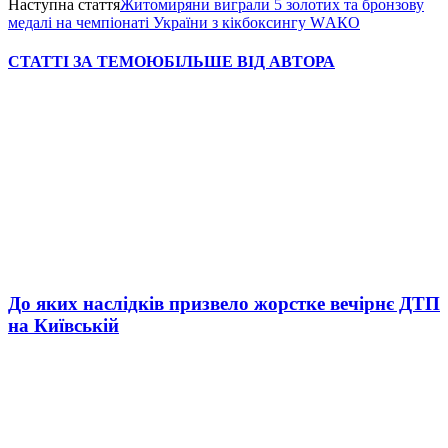
Наступна стаття
Житомиряни виграли 5 золотих та бронзову
медалі на чемпіонаті України з кікбоксингу WАКО
СТАТТІ ЗА ТЕМОЮ
БІЛЬШЕ ВІД АВТОРА
До яких наслідків призвело жорстке вечірнє ДТП
на Київській