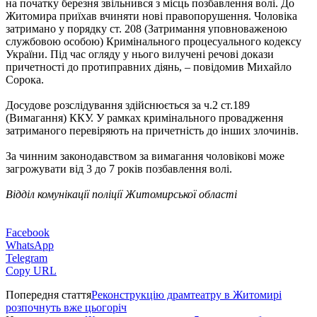
на початку березня звільнився з місць позбавлення волі. До
Житомира приїхав вчиняти нові правопорушення. Чоловіка
затримано у порядку ст. 208 (Затримання уповноваженою
службовою особою) Кримінального процесуального кодексу
України. Під час огляду у нього вилучені речові докази
причетності до протиправних діянь, – повідомив Михайло
Сорока.
Досудове розслідування здійснюється за ч.2 ст.189
(Вимагання) ККУ. У рамках кримінального провадження
затриманого перевіряють на причетність до інших злочинів.
За чинним законодавством за вимагання чоловікові може
загрожувати від 3 до 7 років позбавлення волі.
Відділ комунікації поліції Житомирської області
Facebook
WhatsApp
Telegram
Copy URL
Попередня стаття
Реконструкцію драмтеатру в Житомирі
розпочнуть вже цьогоріч