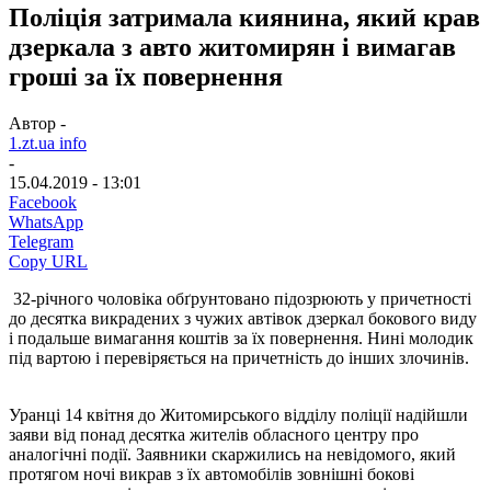
Поліція затримала киянина, який крав
дзеркала з авто житомирян і вимагав
гроші за їх повернення
Автор -
1.zt.ua info
-
15.04.2019 - 13:01
Facebook
WhatsApp
Telegram
Copy URL
32-річного чоловіка обґрунтовано підозрюють у причетності
до десятка викрадених з чужих автівок дзеркал бокового виду
і подальше вимагання коштів за їх повернення. Нині молодик
під вартою і перевіряється на причетність до інших злочинів.
Уранці 14 квітня до Житомирського відділу поліції надійшли
заяви від понад десятка жителів обласного центру про
аналогічні події. Заявники скаржились на невідомого, який
протягом ночі викрав з їх автомобілів зовнішні бокові