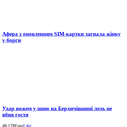
Афера з оновленням SIM-картки загнала жінку
у борги
Удар ножем у шию на Бердичівщині ледь не
вбив гостя
48,178
Fans
Like