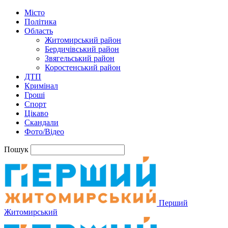
Місто
Політика
Область
Житомирський район
Бердичівський район
Звягельський район
Коростенський район
ДТП
Кримінал
Гроші
Спорт
Цікаво
Скандали
Фото/Відео
Пошук
Перший
Житомирський