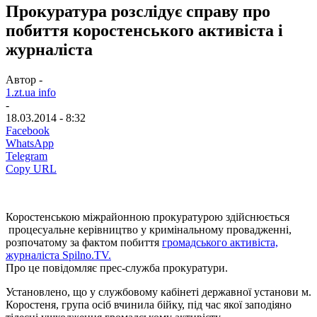
Прокуратура розслідує справу про
побиття коростенського активіста і
журналіста
Автор -
1.zt.ua info
-
18.03.2014 - 8:32
Facebook
WhatsApp
Telegram
Copy URL
Коростенською міжрайонною прокуратурою здійснюється
процесуальне керівництво у кримінальному провадженні,
розпочатому за фактом побиття
громадського активіста,
журналіста
Spilno
.
TV
.
Про це повідомляє прес-служба прокуратури.
Установлено, що
у службовому кабінеті державної установи м.
Коростеня,
група ос
і
б вчинила б
ій
ку
, під час якої заподіяно