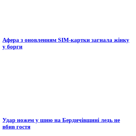
Афера з оновленням SIM-картки загнала жінку
у борги
Удар ножем у шию на Бердичівщині ледь не
вбив гостя