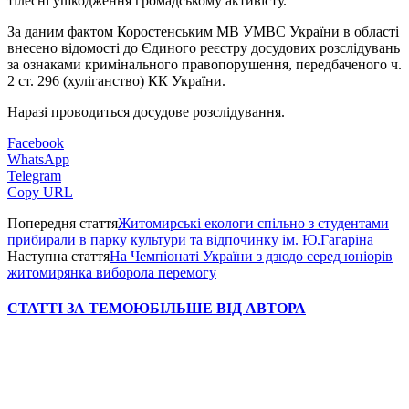
тілесні ушкодження громадському активісту.
За даним фактом Коростенським МВ УМВС України в області
внесено відомості до Єдиного реєстру досудових розслідувань
за ознаками кримінального правопорушення, передбаченого ч.
2 ст. 296 (хуліганство) КК України.
Наразі проводиться досудове розслідування.
Facebook
WhatsApp
Telegram
Copy URL
Попередня стаття
Житомирські екологи спільно з студентами
прибирали в парку культури та відпочинку ім. Ю.Гагаріна
Наступна стаття
На Чемпіонаті України з дзюдо серед юніорів
житомирянка виборола перемогу
СТАТТІ ЗА ТЕМОЮ
БІЛЬШЕ ВІД АВТОРА