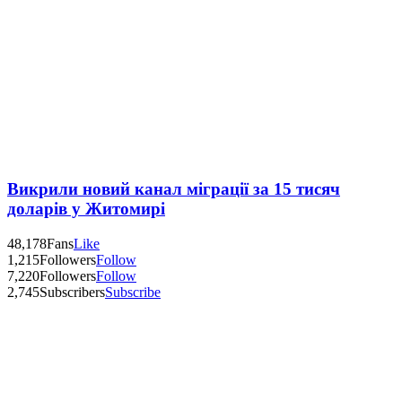
Викрили новий канал міграції за 15 тисяч
доларів у Житомирі
48,178
Fans
Like
1,215
Followers
Follow
7,220
Followers
Follow
2,745
Subscribers
Subscribe