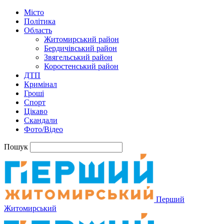
Місто
Політика
Область
Житомирський район
Бердичівський район
Звягельський район
Коростенський район
ДТП
Кримінал
Гроші
Спорт
Цікаво
Скандали
Фото/Відео
Пошук
Перший
Житомирський