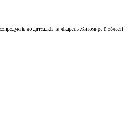
опродуктів до дитсадків та лікарень Житомира й області