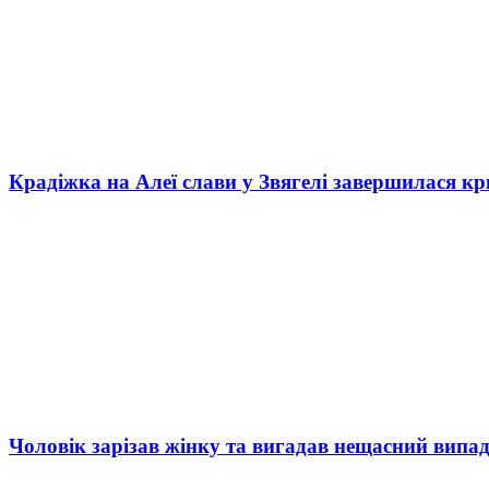
Крадіжка на Алеї слави у Звягелі завершилася к
Чоловік зарізав жінку та вигадав нещасний випад