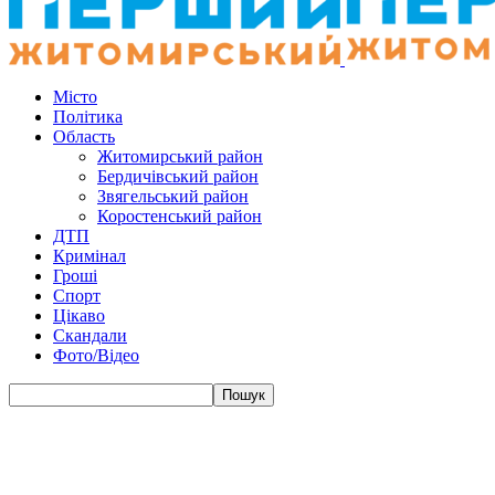
Місто
Політика
Область
Житомирський район
Бердичівський район
Звягельський район
Коростенський район
ДТП
Кримінал
Гроші
Спорт
Цікаво
Скандали
Фото/Відео