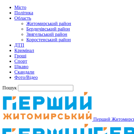
Місто
Політика
Область
Житомирський район
Бердичівський район
Звягельський район
Коростенський район
ДТП
Кримінал
Гроші
Спорт
Цікаво
Скандали
Фото/Відео
Пошук
Перший Житомирс