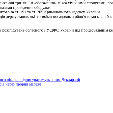
виявили три лінії зі «збагачення» м’яса хімічними сполуками, по
оказами проведення оборудки.
того за ст. 191 та ст. 205 Кримінального кодексу України.
ів держустанов, які за своїми посадовими обов’язками мали б к
их розслідувань обласного ГУ ДФС України під процесуальним к
го лікаря і підписуватимуть з ним Декларації
ів через прорив мережі