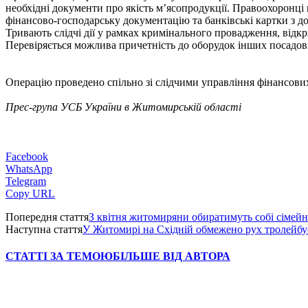
необхідні документи про якість м’ясопродукції. Правоохоронці 
фінансово-господарську документацію та банківські картки з д
Тривають слідчі дії у рамках кримінального провадження, відкри
Перевіряється можлива причетність до оборудок інших посадовц
Операцію проведено спільно зі слідчими управління фінансов
Прес-група УСБ України в Житомирській області
Facebook
WhatsApp
Telegram
Copy URL
Попередня стаття
З квітня житомиряни обиратимуть собі сімейно
Наступна стаття
У Житомирі на Східній обмежено рух тролейбус
СТАТТІ ЗА ТЕМОЮ
БІЛЬШЕ ВІД АВТОРА