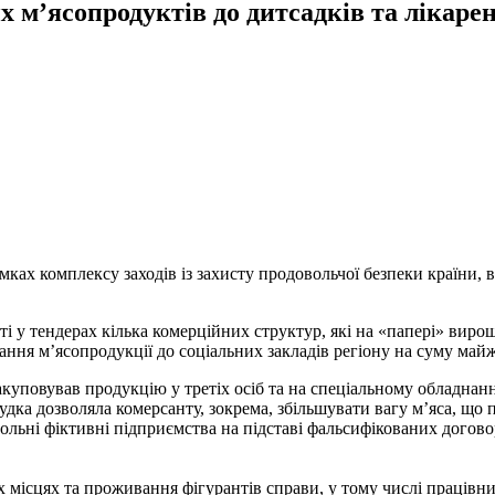
 м’ясопродуктів до дитсадків та лікаре
ах комплексу заходів із захисту продовольчої безпеки країни,
і у тендерах кілька комерційних структур, які на «папері» вирощ
ання м’ясопродукції до соціальних закладів регіону на суму май
уповував продукцію у третіх осіб та на спеціальному обладнанн
ка дозволяла комерсанту, зокрема, збільшувати вагу м’яса, що п
ольні фіктивні підприємства на підставі фальсифікованих догово
місцях та проживання фігурантів справи, у тому числі працівник