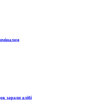
риміналом
ок заради алібі