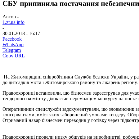
СБУ припинила постачання небезпечних
Автор -
1.zt.ua info
-
30.01.2018 - 16:17
Facebook
WhatsApp
Telegram
Copy URL
На Житомирщині співробітники Служби безпеки України, у рамк
до дитсадків міста і Житомирського району та лікарень регіону.
Правоохоронці встановили, що бізнесмен зареєстрував для участ
тендерного комітету ділок став переможцем конкурсу на постач
Оперативники спецслужби задокументували, що зловмисник зак
консервантами, вміст яких заборонений умовами тендеру. Оборуд
Отриманий навар бізнесмен переводив у готівку через підконтр
Правоохоронці провели низку обшуків на виробництві, робочих 