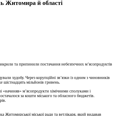
нь Житомира й області
 викрили та припинили постачання небезпечних м’ясопродуктів
ували худобу. Через корупційні зв’язки із одним з чиновників
же шістнадцять мільйонів гривень.
і «начиняв» м’ясопродукти хімічними сполуками і
остачалося за кошти міського та обласного бюджетів.
рів.
а Житомирської міської ради та ветлікаря, який видавав