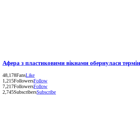
Афера з пластиковими вікнами обернулася термі
48,178
Fans
Like
1,215
Followers
Follow
7,217
Followers
Follow
2,745
Subscribers
Subscribe