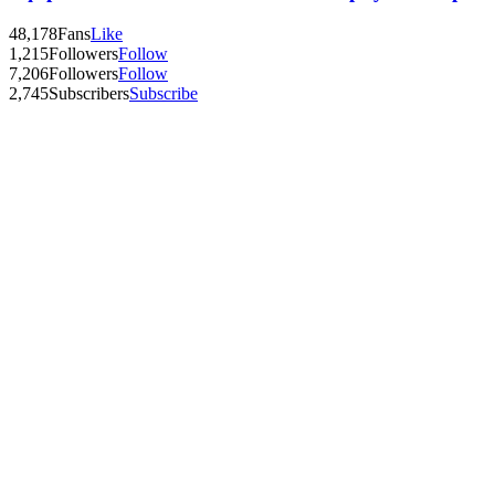
48,178
Fans
Like
1,215
Followers
Follow
7,206
Followers
Follow
2,745
Subscribers
Subscribe