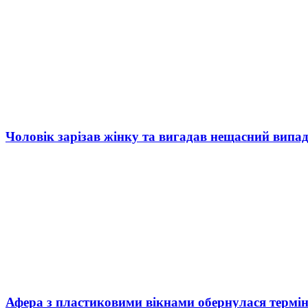
Чоловік зарізав жінку та вигадав нещасний випад
Афера з пластиковими вікнами обернулася термі