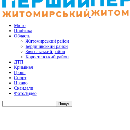
Місто
Політика
Область
Житомирський район
Бердичівський район
Звягельський район
Коростенський район
ДТП
Кримінал
Гроші
Спорт
Цікаво
Скандали
Фото/Відео