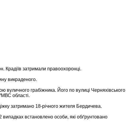
фон. Крадіїв затримали правоохоронці.
тину викраденого.
вою вуличного грабіжника. Його по вулиці Черняхівського
УМВС області.
діжку затримано 18-річного жителя Бердичева.
2 випадках встановлено особи, які обґрунтовано