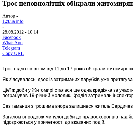
Троє неповнолітніх обікрали житомиря
Автор -
1.zt.ua info
-
28.08.2012 - 10:14
Facebook
WhatsApp
Telegram
Copy URL
Троє підлітків віком від 11 до 17 років обікрали житомиря
Як з’ясувалось, двоє із затриманих парубків уже притягув
Цієї ж доби у Житомирі сталася ще одна крадіжка за участ
пограбував 19-річний молодик. Крадія затримали інспекто
Без гаманця з грошима вчора залишився житель Бердичева.
Загалом впродовж минулої доби до правоохоронців надійшл
підозрюються у причетності до вказаних подій.