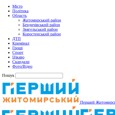
Місто
Політика
Область
Житомирський район
Бердичівський район
Звягельський район
Коростенський район
ДТП
Кримінал
Гроші
Спорт
Цікаво
Скандали
Фото/Відео
Пошук
Перший Житомирс