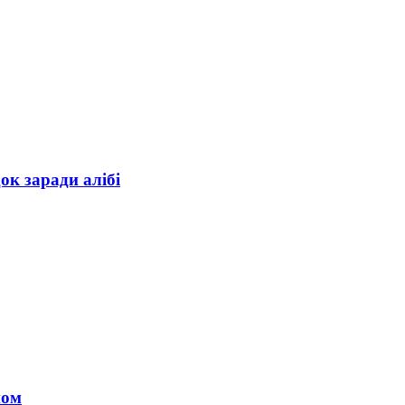
ок заради алібі
ном