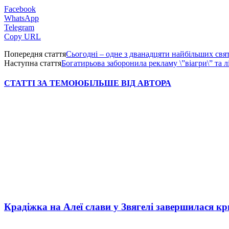
Facebook
WhatsApp
Telegram
Copy URL
Попередня стаття
Сьогодні – одне з дванадцяти найбільших свя
Наступна стаття
Богатирьова заборонила рекламу \”віагри\” та лі
СТАТТІ ЗА ТЕМОЮ
БІЛЬШЕ ВІД АВТОРА
Крадіжка на Алеї слави у Звягелі завершилася к