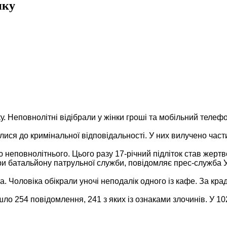
нку
нку. Неповнолітні відібрали у жінки гроші та мобільний теле
алися до кримінальної відповідальності. У них вилучено час
ю неповнолітнього. Цього разу 17-річний підліток став жерт
ри батальйону патрульної служби, повідомляє прес-служба 
 Чоловіка обікрали уночі неподалік одного із кафе. За кра
о 254 повідомлення, 241 з яких із ознаками злочинів. У 10