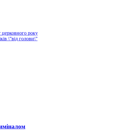
т церковного року
ків \”від голови\”
риміналом