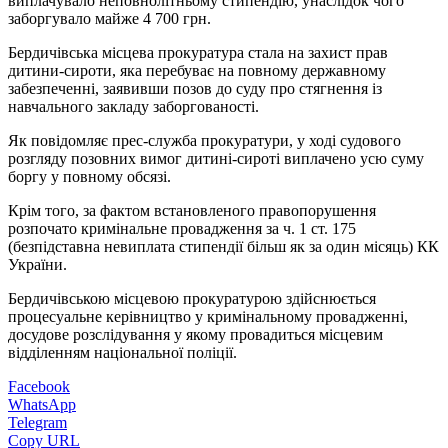
виплачувало неповнолітньому стипендію, унаслідок чого
заборгувало майже 4 700 грн.
Бердичівська місцева прокуратура стала на захист прав
дитини-сироти, яка перебуває на повному державному
забезпеченні, заявивши позов до суду про стягнення із
навчального закладу заборгованості.
Як повідомляє прес-служба прокуратури, у ході судового
розгляду позовних вимог дитині-сироті виплачено усю суму
боргу у повному обсязі.
Крім того, за фактом встановленого правопорушення
розпочато кримінальне провадження за ч. 1 ст. 175
(б
езпідставна невиплата стипендії більш як за один місяць
) КК
України.
Бердичівською місцевою прокуратурою здійснюється
процесуальне керівництво у кримінальному провадженні,
досудове розслідування у якому провадиться місцевим
відділенням національної поліції.
Facebook
WhatsApp
Telegram
Copy URL