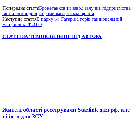
Попередня стаття
Бронетанковий завод залучив підприємства
вінниччини до програми імпортозаміщення
Наступна стаття
В парку ім. Гагаріна горів танцювальний
майданчик. ФОТО
СТАТТІ ЗА ТЕМОЮ
БІЛЬШЕ ВІД АВТОРА
Жителі області реєстрували Starlink для рф, але
нібито для ЗСУ