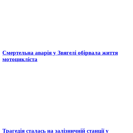
Смертельна аварія у Звягелі обірвала життя
мотоцикліста
Трагедія сталась на залізничній станції у