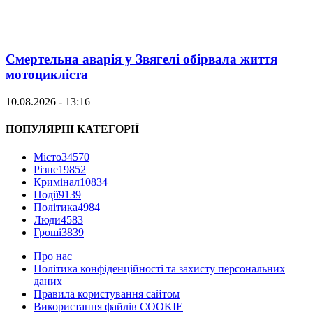
Смертельна аварія у Звягелі обірвала життя
мотоцикліста
10.08.2026 - 13:16
ПОПУЛЯРНІ КАТЕГОРІЇ
Місто
34570
Різне
19852
Кримінал
10834
Події
9139
Політика
4984
Люди
4583
Гроші
3839
Про нас
Політика конфіденційності та захисту персональних
даних
Правила користування сайтом
Використання файлів COOKIE