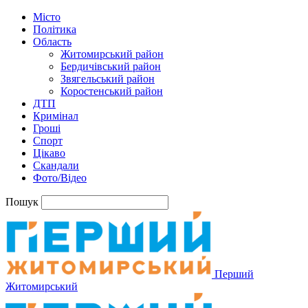
Місто
Політика
Область
Житомирський район
Бердичівський район
Звягельський район
Коростенський район
ДТП
Кримінал
Гроші
Спорт
Цікаво
Скандали
Фото/Відео
Пошук
Перший
Житомирський