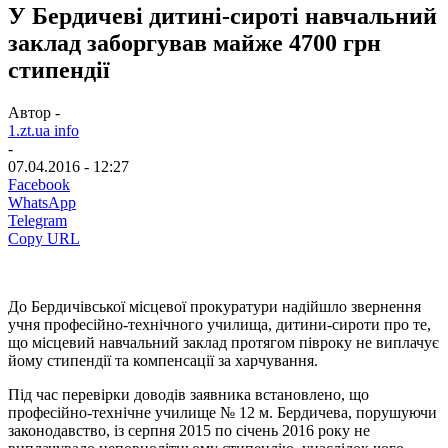
У Бердичеві дитині-сироті навчальний
заклад заборгував майже 4700 грн
стипендії
Автор -
1.zt.ua info
-
07.04.2016 - 12:27
Facebook
WhatsApp
Telegram
Copy URL
До Бердичівської місцевої прокуратури надійшло звернення
учня професійно-технічного училища, дитини-сироти про те,
що місцевий навчальний заклад протягом півроку не виплачує
йому стипендії та компенсації за харчування.
Під час перевірки доводів заявника встановлено, що
професійно-технічне училище № 12 м. Бердичева, порушуючи
законодавство, із серпня 2015 по січень 2016 року не