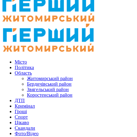
Місто
Політика
Область
Житомирський район
Бердичівський район
Звягельський район
Коростенський район
ДТП
Кримінал
Гроші
Спорт
Цікаво
Скандали
Фото/Відео