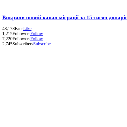
Викрили новий канал міграції за 15 тисяч доларі
48,178
Fans
Like
1,215
Followers
Follow
7,220
Followers
Follow
2,745
Subscribers
Subscribe