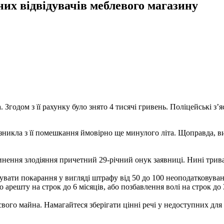
их відвідувачів меблевого магазину
 Згодом з її рахунку було знято 4 тисячі гривень. Поліцейські 
зникла з її помешкання ймовірно ще минулого літа. Щоправда, вияв
инення злодіяння причетний 29-річний онук заявниці. Нині трива
увати покарання у вигляді штрафу від 50 до 100 неоподатковуван
о арешту на строк до 6 місяців, або позбавлення волі на строк до 
вого майна. Намагайтеся зберігати цінні речі у недоступних для