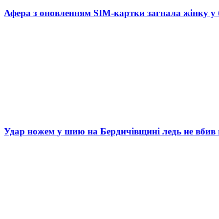
Афера з оновленням SIM-картки загнала жінку у
Удар ножем у шию на Бердичівщині ледь не вбив 