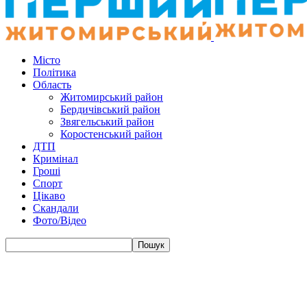
Місто
Політика
Область
Житомирський район
Бердичівський район
Звягельський район
Коростенський район
ДТП
Кримінал
Гроші
Спорт
Цікаво
Скандали
Фото/Відео