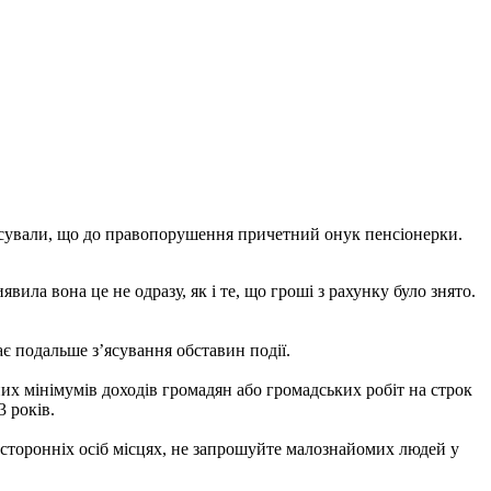
з’ясували, що до правопорушення причетний онук пенсіонерки.
ила вона це не одразу, як і те, що гроші з рахунку було знято.
є подальше з’ясування обставин події.
их мінімумів доходів громадян або громадських робіт на строк
3 років.
 сторонніх осіб місцях, не запрошуйте малознайомих людей у