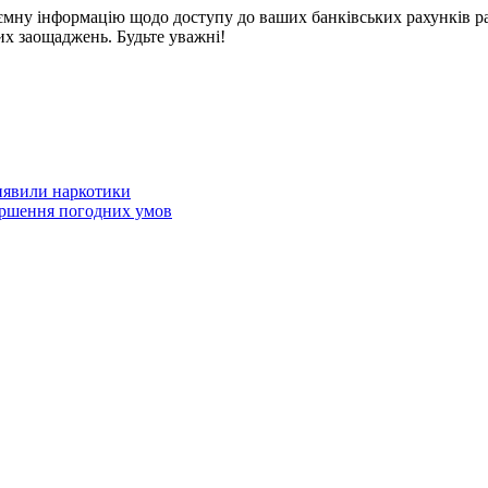
таємну інформацію щодо доступу до ваших банківських рахунків 
х заощаджень. Будьте уважні!
иявили наркотики
ршення погодних умов