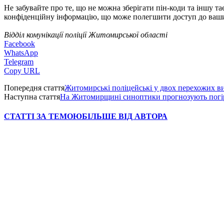
Не забувайте про те, що не можна зберігати пін-коди та іншу 
конфіденційну інформацію, що може полегшити доступ до ваши
Відділ комунікації поліції Житомирської області
Facebook
WhatsApp
Telegram
Copy URL
Попередня стаття
Житомирські поліцейські у двох перехожих в
Наступна стаття
На Житомирщині синоптики прогнозують погі
СТАТТІ ЗА ТЕМОЮ
БІЛЬШЕ ВІД АВТОРА