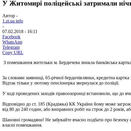
У Житомирі поліцейські затримали нічн
Автор -
1.zt.ua info
-
07.02.2018 - 16:11
Facebook
WhatsApp
Telegram
Copy URL
З помешкання жительки м. Бердичева зникла банківська картка.
За словами заявниці, 65-річної бердичівлянки, кредитна картка 
Відтак тільки у лютому пенсіонерка звернулася до поліції.
У ході проведених заходів правоохоронці встановили, що до вч
Відповідно до ст. 185 (Крадіжка) КК України йому може загрож
від 80 до 240 годин, або виправних робіт на строк до 2 років, аб
Шановні громадяни! Не забувайте вчасно подбати про безпеку с
власні помешкання.