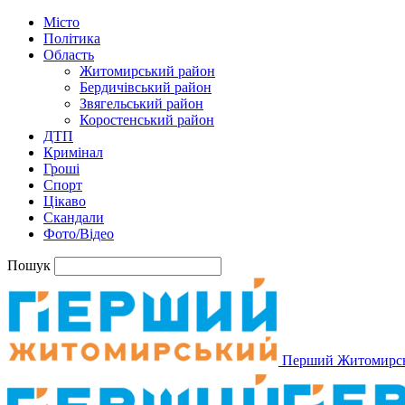
Місто
Політика
Область
Житомирський район
Бердичівський район
Звягельський район
Коростенський район
ДТП
Кримінал
Гроші
Спорт
Цікаво
Скандали
Фото/Відео
Пошук
Перший Житомирс