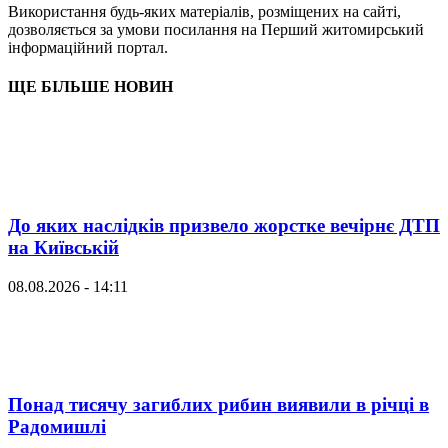
Використання будь-яких матеріалів, розміщених на сайті,
дозволяється за умови посилання на Перший житомирський
інформаційний портал.
ЩЕ БІЛЬШЕ НОВИН
До яких наслідків призвело жорстке вечірнє ДТП
на Київській
08.08.2026 - 14:11
Понад тисячу загиблих рибин виявили в річці в
Радомишлі