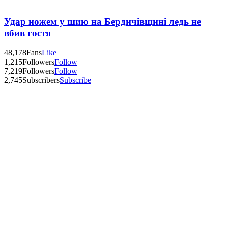
Удар ножем у шию на Бердичівщині ледь не
вбив гостя
48,178
Fans
Like
1,215
Followers
Follow
7,219
Followers
Follow
2,745
Subscribers
Subscribe