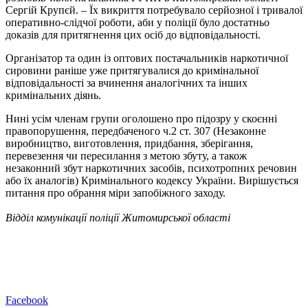
Сергій Крупєй. – Їх викриття потребувало серйозної і тривалої
оперативно-слідчої роботи, аби у поліції було достатньо
доказів для притягнення цих осіб до відповідальності.
Організатор та один із оптових постачальників наркотичної
сировини раніше уже притягувалися до кримінальної
відповідальності за вчинення аналогічних та інших
кримінальних діянь.
Нині усім членам групи оголошено про підозру у скоєнні
правопорушення, передбаченого ч.2 ст. 307 (Незаконне
виробництво, виготовлення, придбання, зберігання,
перевезення чи пересилання з метою збуту, а також
незаконний збут наркотичних засобів, психотропних речовин
або їх аналогів) Кримінального кодексу України. Вирішується
питання про обрання міри запобіжного заходу.
Відділ комунікації поліції Житомирської області
Facebook