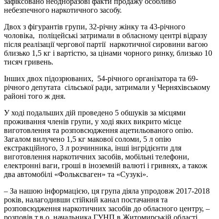
зафіксовано неодноразові факти продажу особливо
небезпечного наркотичного засобу.
Двох з фігурантів групи, 32-річну жінку та 43-річного
чоловіка, поліцейські затримали в обласному центрі відразу
після реалізації чергової партії наркотичної сировини вагою
близько 1,5 кг і вартістю, за цінами чорного ринку, близько 10
тисяч гривень.
Інших двох підозрюваних, 54-річного організатора та 69-
річного депутата сільської ради, затримали у Черняхівському
районі того ж дня.
У ході подальших дій проведено 5 обшуків за місцями
проживання членів групи, у ході яких викрито місце
виготовлення та розповсюдження ацетильованого опію.
Загалом вилучено 1,5 кг макової соломи, 5 л опію
екстракційного, 3 л розчинника, інші інгрідієнти для
виготовлення наркотичних засобів, мобільні телефони,
електронні ваги, гроші в іноземній валюті і гривнях, а також
два автомобілі «Фольксваген» та «Сузукі».
– За нашою інформацією, ця група діяла упродовж 2017-2018
років, налагодивши стійкий канал постачання та
розповсюдження наркотичних засобів до обласного центру, –
розповів т.в.о. начальника ГУНП в Житомирській області