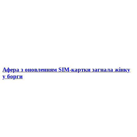
Афера з оновленням SIM-картки загнала жінку
у борги