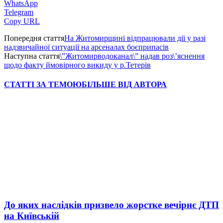
WhatsApp
Telegram
Copy URL
Попередня стаття
На Житомирщині відпрацювали дії у разі
надзвичайної ситуації на арсеналах боєприпасів
Наступна стаття
\”Житомирводоканал\” надав роз\’яснення
щодо факту ймовірного викиду у р.Тетерів
СТАТТІ ЗА ТЕМОЮ
БІЛЬШЕ ВІД АВТОРА
До яких наслідків призвело жорстке вечірнє ДТП
на Київській