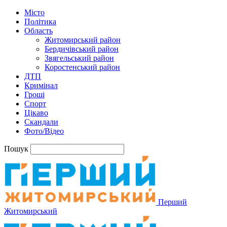
Місто
Політика
Область
Житомирський район
Бердичівський район
Звягельський район
Коростенський район
ДТП
Кримінал
Гроші
Спорт
Цікаво
Скандали
Фото/Відео
Пошук
Перший
Житомирський