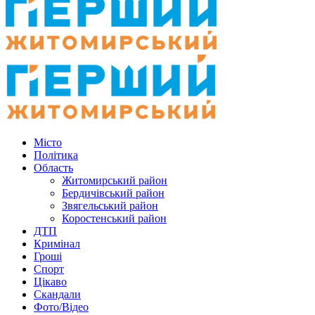
Місто
Політика
Область
Житомирський район
Бердичівський район
Звягельський район
Коростенський район
ДТП
Кримінал
Гроші
Спорт
Цікаво
Скандали
Фото/Відео