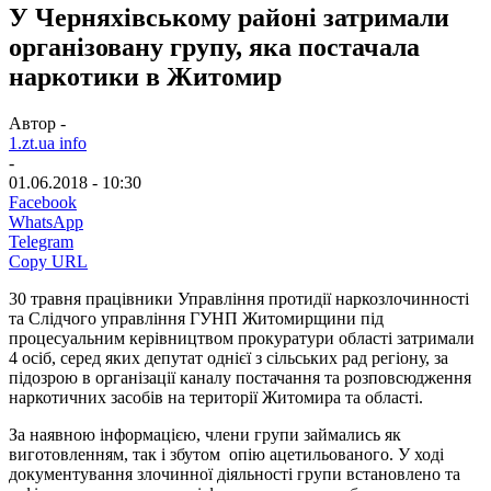
У Черняхівському районі затримали
організовану групу, яка постачала
наркотики в Житомир
Автор -
1.zt.ua info
-
01.06.2018 - 10:30
Facebook
WhatsApp
Telegram
Copy URL
30 травня працівники Управління протидії наркозлочинності
та Слідчого управління ГУНП Житомирщини під
процесуальним керівництвом прокуратури області затримали
4 осіб, серед яких депутат однієї з сільських рад регіону, за
підозрою в організації каналу постачання та розповсюдження
наркотичних засобів на території Житомира та області.
За наявною інформацією, члени групи займались як
виготовленням, так і збутом опію ацетильованого. У ході
документування злочинної діяльності групи встановлено та