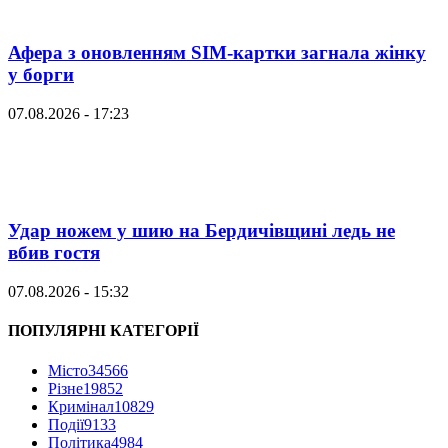
Афера з оновленням SIM-картки загнала жінку
у борги
07.08.2026 - 17:23
Удар ножем у шию на Бердичівщині ледь не
вбив гостя
07.08.2026 - 15:32
ПОПУЛЯРНІ КАТЕГОРІЇ
Місто
34566
Різне
19852
Кримінал
10829
Події
9133
Політика
4984