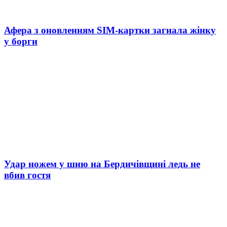
Афера з оновленням SIM-картки загнала жінку
у борги
Удар ножем у шию на Бердичівщині ледь не
вбив гостя