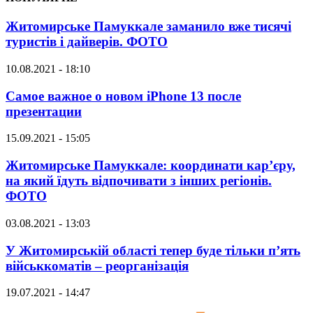
Житомирське Памуккале заманило вже тисячі
туристів і дайверів. ФОТО
10.08.2021 - 18:10
Самое важное о новом iPhone 13 после
презентации
15.09.2021 - 15:05
Житомирське Памуккале: координати кар’єру,
на який їдуть відпочивати з інших регіонів.
ФОТО
03.08.2021 - 13:03
У Житомирській області тепер буде тільки п’ять
військкоматів – реорганізація
19.07.2021 - 14:47