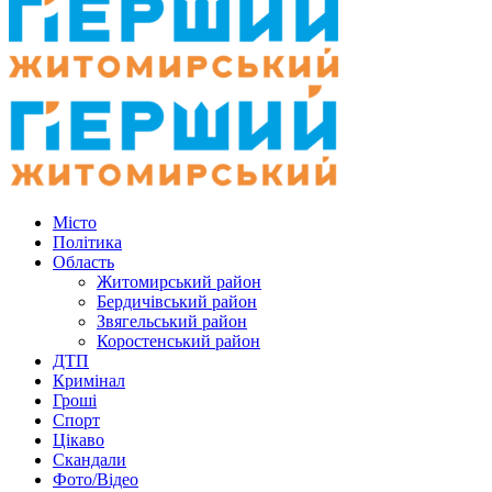
Місто
Політика
Область
Житомирський район
Бердичівський район
Звягельський район
Коростенський район
ДТП
Кримінал
Гроші
Спорт
Цікаво
Скандали
Фото/Відео