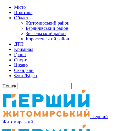
Місто
Політика
Область
Житомирський район
Бердичівський район
Звягельський район
Коростенський район
ДТП
Кримінал
Гроші
Спорт
Цікаво
Скандали
Фото/Відео
Пошук
Перший
Житомирський