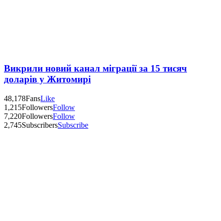
Викрили новий канал міграції за 15 тисяч
доларів у Житомирі
48,178
Fans
Like
1,215
Followers
Follow
7,220
Followers
Follow
2,745
Subscribers
Subscribe