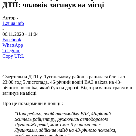
ДТП: чоловік загинув на місці
Автор -
1.zt.ua info
-
06.11.2020 - 11:04
Facebook
WhatsApp
Telegram
Copy URL
Смертельна ДТП у Лугинському районі трапилася близько
23:00 год 5 листопада. 46-річний водій ВАЗ наїхав на 43-
річного чоловіка, який був на дорозі. Від отриманих травм він
загинув на місці.
Про це повідомили в поліції:
"Попередньо, водій автомобіля ВАЗ, 46-річний
житель райцентру, рухаючись автодорогою
Лугини-Жеревці, між смт Лугинами та с.
Лугинками, здійснив наїзд на 43-річного чоловіка,
який знаходився на дорозі".