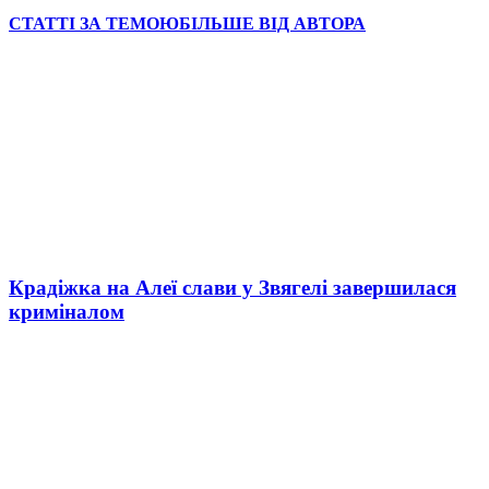
СТАТТІ ЗА ТЕМОЮ
БІЛЬШЕ ВІД АВТОРА
Крадіжка на Алеї слави у Звягелі завершилася
криміналом