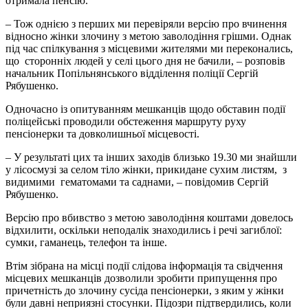
отримала пенсію.
– Тож однією з перших ми перевіряли версію про вчинення
відносно жінки злочину з метою заволодіння грішми. Однак
під час спілкування з місцевими жителями ми переконались,
що сторонніх людей у селі цього дня не бачили, – розповів
начальник Попільнянського відділення поліції Сергій
Рябушенко.
Одночасно із опитуванням мешканців щодо обставин події
поліцейські проводили обстеження маршруту руху
пенсіонерки та довколишньої місцевості.
– У результаті цих та інших заходів близько 19.30 ми знайшли
у лісосмузі за селом тіло жінки, прикидане сухим листям, з
видимими гематомами та саднами, – повідомив Сергій
Рябушенко.
Версію про вбивство з метою заволодіння коштами довелось
відхилити, оскільки неподалік знаходились і речі загиблої:
сумки, гаманець, телефон та інше.
Втім зібрана на місці події слідова інформація та свідчення
місцевих мешканців дозволили зробити припущення про
причетність до злочину сусіда пенсіонерки, з яким у жінки
були давні неприязні стосунки. Підозри підтвердились, коли