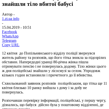
знайшли тіло вбитої бабусі
Автор -
1.zt.ua info
-
15.04.2019 - 10:51
Facebook
WhatsApp
Telegram
Copy URL
12 квітня до Попільнянського відділу поліції звернувся
житель району та розповів, що його тітка зникла за підозрілих
обставин. Напередодні уранці 80-річна жінка пішла
отримувати пенсію і не повернулась додому. Тіло жінки цього
ж дня поліцейські знайшли у лісосмузі за селом. Упродовж
кількох годин встановили і причетного до її вбивства.
Схвильований заявник розповів поліцейським, що тітка ще 11
квітня близько 10 ранку вийшла з дому і за добу не
повернулась.
Розпочавши перевірку інформації, поліцейські, у першу чергу,
дізнались, що бабуся дійсно була у поштовому відділенні, де