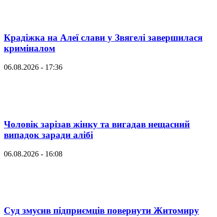
Крадіжка на Алеї слави у Звягелі завершилася
криміналом
06.08.2026 - 17:36
Чоловік зарізав жінку та вигадав нещасний
випадок заради алібі
06.08.2026 - 16:08
Суд змусив підприємців повернути Житомиру