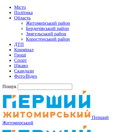
Місто
Політика
Область
Житомирський район
Бердичівський район
Звягельський район
Коростенський район
ДТП
Кримінал
Гроші
Спорт
Цікаво
Скандали
Фото/Відео
Пошук
Перший
Житомирський