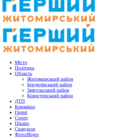
Місто
Політика
Область
Житомирський район
Бердичівський район
Звягельський район
Коростенський район
ДТП
Кримінал
Гроші
Спорт
Цікаво
Скандали
Фото/Відео