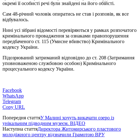
окремі її особисті речі були знайдені на його обійсті.
Сам 48-річний чоловік опиратись не став і розповів, як все
відбувалось.
Нині усі зібрані відомості перевіряються у рамках розпочатого
кримінального провадження за ознаками правопорушення
передбаченого ст. 115 (Умисне вбивство) Кримінального
кодексу України.
Підозрюваний затриманий відповідно до ст. 208 (Затримання
уповноваженою службовою особою) Кримінального
процесуального кодексу України.
Facebook
WhatsApp
Telegram
Copy URL
Попередня стаття
У Малині хочуть викачати озеро із
унікальним підводним музеєм. ВІДЕО
Наступна стаття
Директора Житомирського пластового
молодіжного центру відзначили Грамотою ВРУ