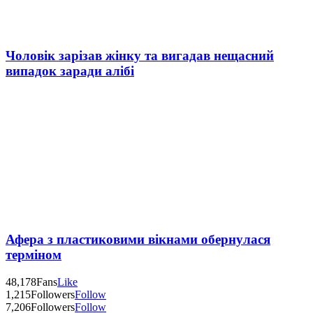
Чоловік зарізав жінку та вигадав нещасний
випадок заради алібі
Афера з пластиковими вікнами обернулася
терміном
48,178
Fans
Like
1,215
Followers
Follow
7,206
Followers
Follow