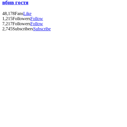
вбив гостя
48,178
Fans
Like
1,215
Followers
Follow
7,217
Followers
Follow
2,745
Subscribers
Subscribe