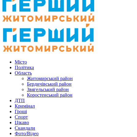
Місто
Політика
Область
Житомирський район
Бердичівський район
Звягельський район
Коростенський район
ДТП
Кримінал
Гроші
Спорт
Цікаво
Скандали
Фото/Відео