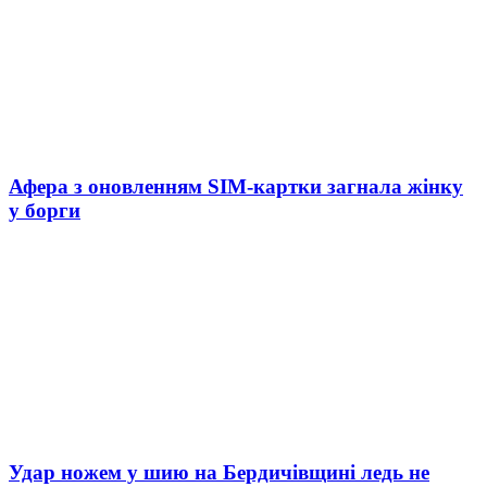
Афера з оновленням SIM-картки загнала жінку
у борги
Удар ножем у шию на Бердичівщині ледь не