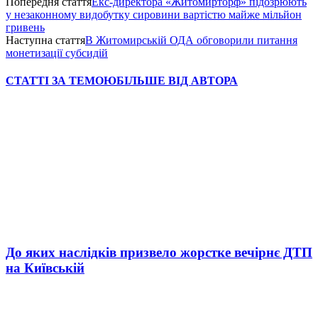
Попередня стаття
Екс-директора «Житомирторф» підозрюють
у незаконному видобутку сировини вартістю майже мільйон
гривень
Наступна стаття
В Житомирській ОДА обговорили питання
монетизації субсидій
СТАТТІ ЗА ТЕМОЮ
БІЛЬШЕ ВІД АВТОРА
До яких наслідків призвело жорстке вечірнє ДТП
на Київській