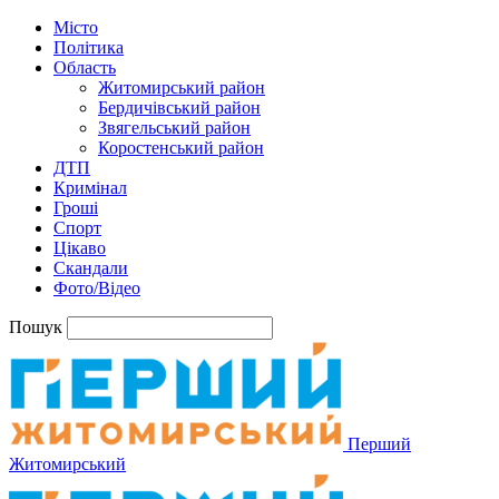
Місто
Політика
Область
Житомирський район
Бердичівський район
Звягельський район
Коростенський район
ДТП
Кримінал
Гроші
Спорт
Цікаво
Скандали
Фото/Відео
Пошук
Перший
Житомирський