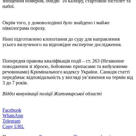
знищеним номером, обидві 16 калібру, стартовий пістолет та
набої.
Окрім того, у домоволодінні було знайдено і майже
півкілограма пороху.
Нині підготовлено клопотання до суду для направлення
усього вилученого на відповідне експертне дослідження.
Попередня правова кваліфікація події – ст. 263 (Незаконне
поводження зі зброєю, бойовими припасами та вибуховими
речовинами) Кримінального кодексу України. Санкція статті
передбачає відповідальність у вигляді ув’язнення на термін від
3 до 7 років.
Відділ комунікації поліції Житомирської області
Facebook
WhatsApp
Telegram
Copy URL