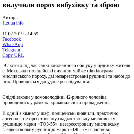
вилучили порох вибухівку та зброю
Автор -
1.zt.ua info
-
11.02.2019 - 14:59
Facebook
WhatsApp
Telegram
Copy URL
9 лютого під час санкціонованного обшуку у будинку жителя
с. Мохначки поліцейські виявили майже півкілограма
мисливського пороху, дві незареєстровані рушниці та набої до
них. Проводиться досудове розслідування.
Слідчі заходи у домоволодінні 42-річного чоловіка
проводились у рамках кримінального провадження.
В одній з кімнат у шафі поліцейські виявили, практично,
арсенал – незареєстровану гладкоствольну мисливську
рушницю марки «ТОЗ-55», незареєстровану мисливську
гладкоствольну рушницю марки «ІЖ-17» із частково