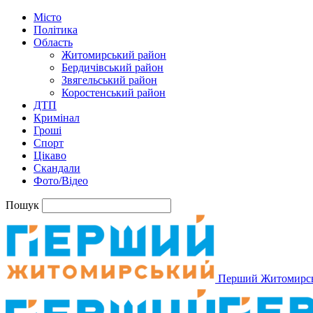
Місто
Політика
Область
Житомирський район
Бердичівський район
Звягельський район
Коростенський район
ДТП
Кримінал
Гроші
Спорт
Цікаво
Скандали
Фото/Відео
Пошук
Перший Житомирс