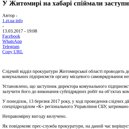
У Житомирі на хабарі спіймали заступ
Автор -
1.zt.ua info
-
13.03.2017 - 19:08
Facebook
WhatsApp
Telegram
Copy URL
Слідчий відділ прокуратури Житомирської області проводить 
комунальних підприємств органу місцевого самоврядування непр
Установлено, що заступник директора комунального підприємств
залучити його до виконання субпідрядних робіт на об’єктах ко
У понеділок, 13 березня 2017 року, у ході проведення слідчих ді
спецпідрозділом «К» регіонального Управління СБУ, затримано
Неправомірну вигоду вилучено.
Як повідомляє прес-служба прокуратури, на даний час вирішуєт