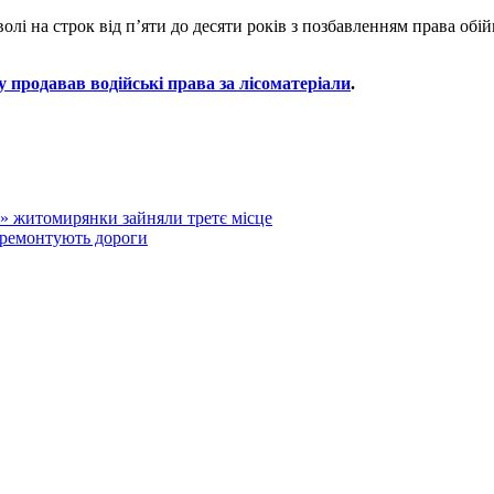
волі на строк від п’яти до десяти років з позбавленням права об
у продавав водійські права за лісоматеріали
.
ll» житомирянки зайняли третє місце
 ремонтують дороги