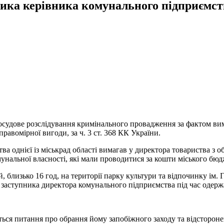
ника керівника комунального підприємст
досудове розслідування кримінального провадження за фактом ви
авомірної вигоди, за ч. 3 ст. 368 КК України.
а однієї із міськрад області вимагав у директора товариства з
мунальної власності, які мали проводитися за кошти міського бю
й, близько 16 год, на території парку культури та відпочинку ім.
 заступника директора комунального підприємства під час одерж
ься питання про обрання йому запобіжного заходу та відстороне