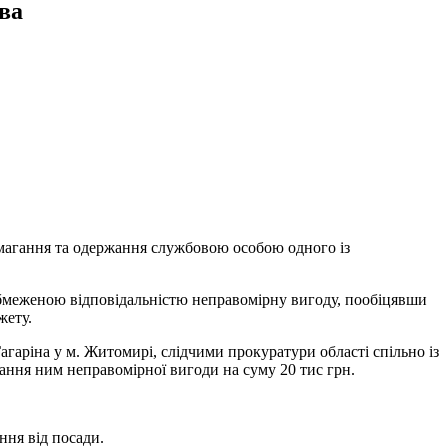
ва
магання та одержання службовою особою одного із
 обмеженою відповідальністю неправомірну вигоду, пообіцявши
джету.
 Гагаріна у м. Житомирі, слідчими прокуратури області спільно із
ання ним неправомірної вигоди на суму 20 тис грн.
ння від посади.