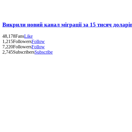
Викрили новий канал міграції за 15 тисяч доларі
48,178
Fans
Like
1,215
Followers
Follow
7,220
Followers
Follow
2,745
Subscribers
Subscribe