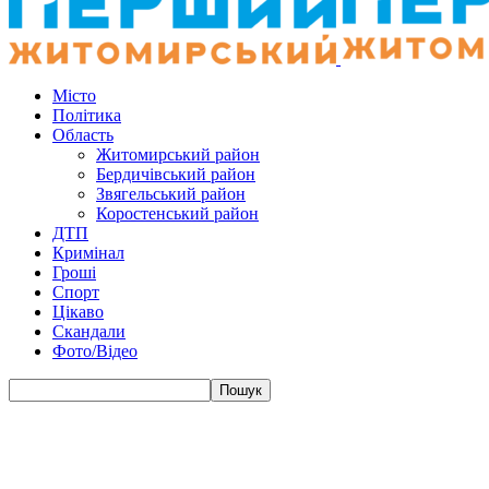
Місто
Політика
Область
Житомирський район
Бердичівський район
Звягельський район
Коростенський район
ДТП
Кримінал
Гроші
Спорт
Цікаво
Скандали
Фото/Відео