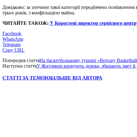
Довідково: за злочини такої категорії передбачено позбавлення 
трьох років, з конфіскацією майна.
ЧИТАЙТЕ ТАКОЖ:
У Коростені директор сервісного центр
Facebook
WhatsApp
Telegram
Copy URL
Попередня стаття
На баскетбольному турнірі «Brovary Basketba
Наступна стаття
У Житомирі кронують дерева, збирають змет й
СТАТТІ ЗА ТЕМОЮ
БІЛЬШЕ ВІД АВТОРА