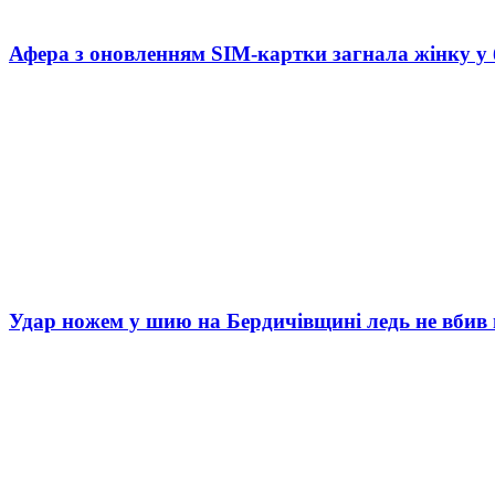
Афера з оновленням SIM-картки загнала жінку у
Удар ножем у шию на Бердичівщині ледь не вбив 