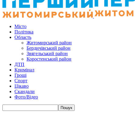
Місто
Політика
Область
Житомирський район
Бердичівський район
Звягельський район
Коростенський район
ДТП
Кримінал
Гроші
Спорт
Цікаво
Скандали
Фото/Відео