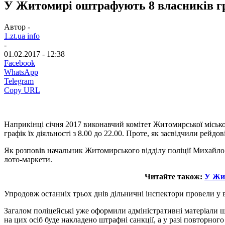
У Житомирі оштрафують 8 власників г
Автор -
1.zt.ua info
-
01.02.2017 - 12:38
Facebook
WhatsApp
Telegram
Copy URL
Наприкінці січня 2017 виконавчий комітет Житомирської місько
графік їх діяльності з 8.00 до 22.00. Проте, як засвідчили рей
Як розповів начальник Житомирського відділу поліції Михайло С
лото-маркети.
Читайте також:
У Жит
Упродовж останніх трьох днів дільничні інспектори провели у в
Загалом поліцейські уже оформили адміністративні матеріали щ
на цих осіб буде накладено штрафні санкції, а у разі повторно