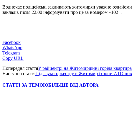
Водночас поліцейські закликають житомирян уважно ознайомитис
закладів після 22.00 інформувати про це за номером «102».
Facebook
WhatsApp
Telegram
Copy URL
Попередня стаття
У райцентрі на Житомирщині горіла квартира
Наступна стаття
Під звуки оркестру в Житомир із зони АТО по
СТАТТІ ЗА ТЕМОЮ
БІЛЬШЕ ВІД АВТОРА