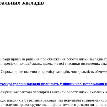
ральних закладів
ї ради прийняв рішення про обмеження роботи низки закладів то
дові перевірки поліцейських, далеко не всі власники визначених з
орока, до визначеного переліку закладів, чия діяльність обмежен
омирі гральні заклади працюють у нічний час, незважаючи 
ечірній час раптові перевірки і виявили роботу низки вказаних з
одо власників 8 гральних закладів, які порушили встановленні о
го виявлення правопорушення ініціюватиметься розгляд питання вз