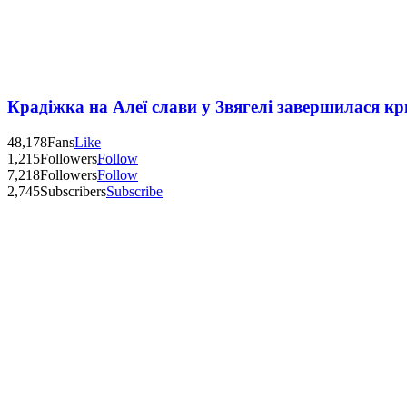
Крадіжка на Алеї слави у Звягелі завершилася к
48,178
Fans
Like
1,215
Followers
Follow
7,218
Followers
Follow
2,745
Subscribers
Subscribe