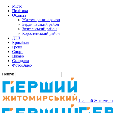
Місто
Політика
Область
Житомирський район
Бердичівський район
Звягельський район
Коростенський район
ДТП
Кримінал
Гроші
Спорт
Цікаво
Скандали
Фото/Відео
Пошук
Перший Житомирс