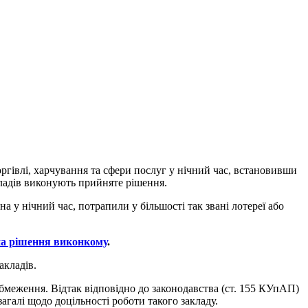
ргівлі, харчування та сфери послуг у нічний час, встановивши
акладів виконують прийняте рішення.
а у нічний час, потрапили у більшості так звані лотереї або
на рішення виконкому
.
акладів.
бмеження. Відтак відповідно до законодавства (ст. 155 КУпАП)
агалі щодо доцільності роботи такого закладу.