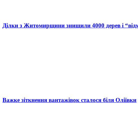
Ділки з Житомирщини знищили 4000 дерев і “від
Важке зіткнення вантажівок сталося біля Оліївки