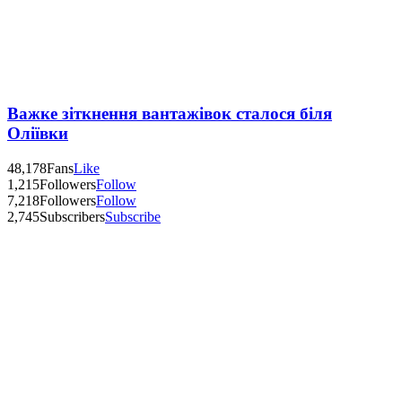
Важке зіткнення вантажівок сталося біля
Оліївки
48,178
Fans
Like
1,215
Followers
Follow
7,218
Followers
Follow
2,745
Subscribers
Subscribe