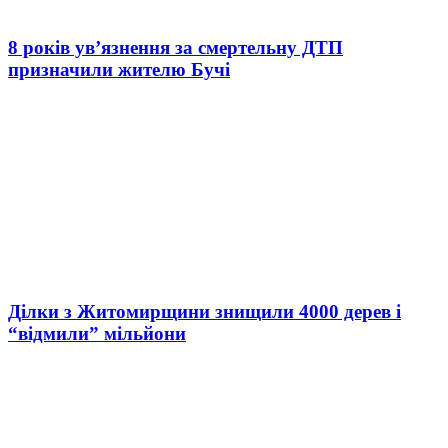
8 років ув’язнення за смертельну ДТП
призначили жителю Бучі
Ділки з Житомирщини знищили 4000 дерев і
“відмили” мільйони