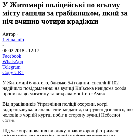
У Житомирі поліцейські по всьому
місту ганяли за грабіжником, який за
ніч вчинив чотири крадіжки
Автор -
1.zt.ua info
-
06.02.2018 - 12:17
Facebook
WhatsApp
Telegram
Copy URL
У Житомирі 6 лютого, близько 5-ї години, спецлінії 102
надійшло повідомлення: на вулиці Київська невідома особа
проникла до магазину та викрала монітор «Asus».
Від працівників Управління поліції охорони, котрі
відпрацьовували аналогічне завдання, патрульні дізнались, що
чоловік в чорній куртці побіг в сторону вулиці Небесної
Сотні.
Під час опрацювання виклику, правоохоронці отримали