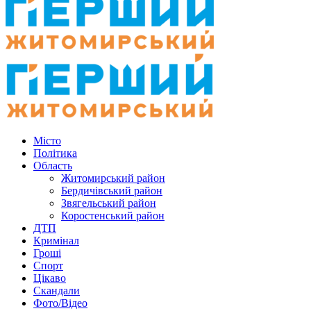
Місто
Політика
Область
Житомирський район
Бердичівський район
Звягельський район
Коростенський район
ДТП
Кримінал
Гроші
Спорт
Цікаво
Скандали
Фото/Відео