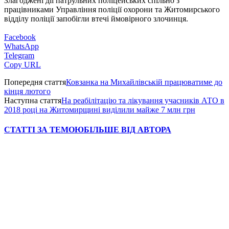
Злагоджені дії патрульних поліцейських спільно з
працівниками Управління поліції охорони та Житомирського
відділу поліції запобігли втечі ймовірного злочинця.
Facebook
WhatsApp
Telegram
Copy URL
Попередня стаття
Ковзанка на Михайлівській працюватиме до
кінця лютого
Наступна стаття
На реабілітацію та лікування учасників АТО в
2018 році на Житомирщині виділили майже 7 млн грн
СТАТТІ ЗА ТЕМОЮ
БІЛЬШЕ ВІД АВТОРА