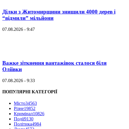
Ділки з Житомирщини знищили 4000 дерев і
“відмили” мільйони
07.08.2026 - 9:47
Важке зіткнення вантажівок сталося біля
Оліївки
07.08.2026 - 9:33
ПОПУЛЯРНІ КАТЕГОРІЇ
Місто
34563
Різне
19852
Кримінал
10826
Події
9130
Політика
4984