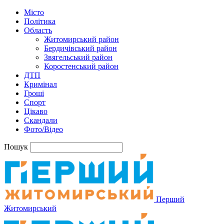
Місто
Політика
Область
Житомирський район
Бердичівський район
Звягельський район
Коростенський район
ДТП
Кримінал
Гроші
Спорт
Цікаво
Скандали
Фото/Відео
Пошук
Перший
Житомирський