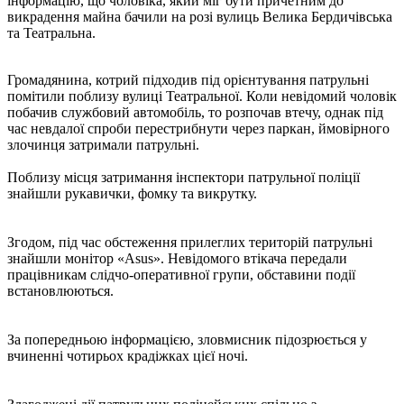
інформацію, що чоловіка, який міг бути причетним до
викрадення майна бачили на розі вулиць Велика Бердичівська
та Театральна.
Громадянина, котрий підходив під орієнтування патрульні
помітили поблизу вулиці Театральної. Коли невідомий чоловік
побачив службовий автомобіль, то розпочав втечу, однак під
час невдалої спроби перестрибнути через паркан, ймовірного
злочинця затримали патрульні.
Поблизу місця затримання інспектори патрульної поліції
знайшли рукавички, фомку та викрутку.
Згодом, під час обстеження прилеглих територій патрульні
знайшли монітор «Asus». Невідомого втікача передали
працівникам слідчо-оперативної групи, обставини події
встановлюються.
За попередньою інформацією, зловмисник підозрюється у
вчиненні чотирьох крадіжках цієї ночі.