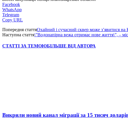
Facebook
WhatsApp
Telegram
Copy URL
Попередня стаття
Охайний і сучасний сквер може з’явитися н
Наступна стаття
\”Водонапірна вежа отримає нове життя\”, – м
СТАТТІ ЗА ТЕМОЮ
БІЛЬШЕ ВІД АВТОРА
Викрили новий канал міграції за 15 тисяч доларі