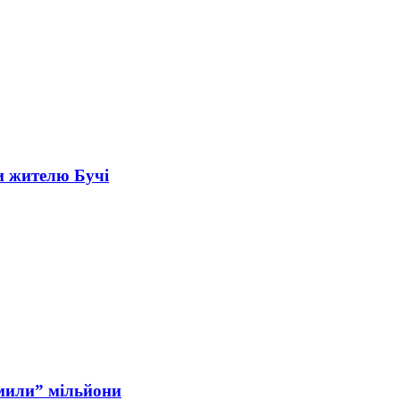
и жителю Бучі
мили” мільйони