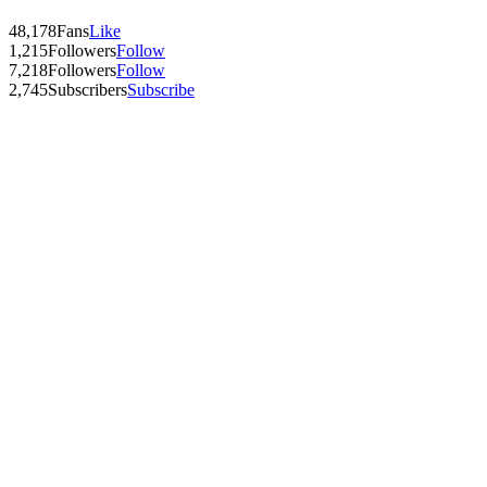
48,178
Fans
Like
1,215
Followers
Follow
7,218
Followers
Follow
2,745
Subscribers
Subscribe