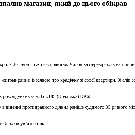
палив магазин, який до цього обікрав
крила 36-річного житомирянина. Чоловіка перевіряють на причет
житомирянин із заявою про крадіжку зі своєї квартири. Зі слів з
 розслідувань за ч.3 ст.185 (Крадіжка) ККУ.
и у вчиненні протиправного діяння раніше судимого 36-річного м
о 6 років ув’язнення.