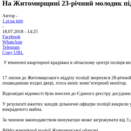
На Житомирщині 23-річний молодик під
Автор -
1.zt.ua info
-
18.07.2018 - 14:25
Facebook
WhatsApp
Telegram
Copy URL
У вчиненні квартирної крадіжки в обласному центрі поліція ви
17 липня до Житомирського відділу поліції звернувся 28-річний 
пошкодивши вхідні двері, хтось виніс комп’ютерний монітор.
Відповідні відомості були внесені до Єдиного реєстру досудових
У результаті вжитих заходів дільничні офіцери поліції викрил
викраденого майна.
За чинним законодавством винуватцю може загрожувати від 3 д
Відділ комунікації поліції Житомирської області