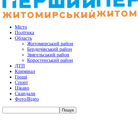
Місто
Політика
Область
Житомирський район
Бердичівський район
Звягельський район
Коростенський район
ДТП
Кримінал
Гроші
Спорт
Цікаво
Скандали
Фото/Відео