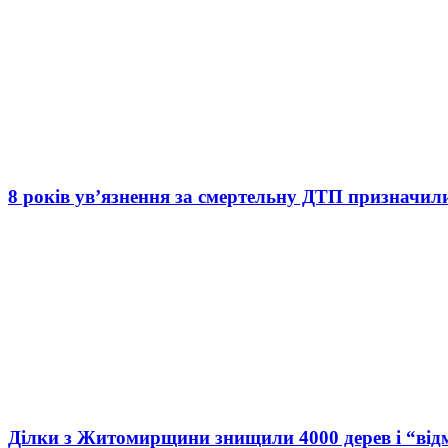
8 років ув’язнення за смертельну ДТП призначил
Ділки з Житомирщини знищили 4000 дерев і “від