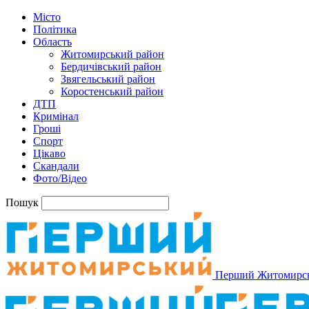
Місто
Політика
Область
Житомирський район
Бердичівський район
Звягельський район
Коростенський район
ДТП
Кримінал
Гроші
Спорт
Цікаво
Скандали
Фото/Відео
Пошук
Перший Житомирс