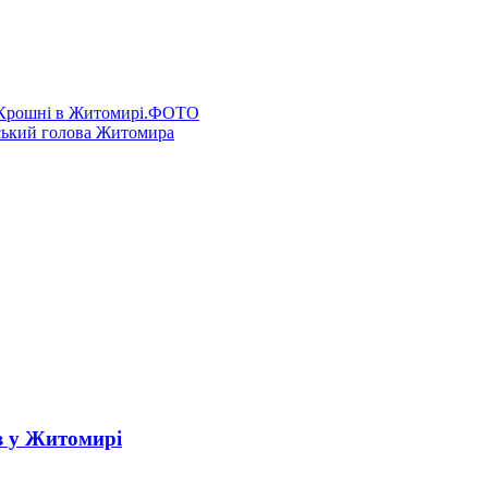
а Крошні в Житомирі.ФОТО
іський голова Житомира
в у Житомирі