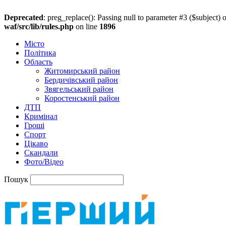
Deprecated
: preg_replace(): Passing null to parameter #3 ($subject) o
waf/src/lib/rules.php
on line
1896
Місто
Політика
Область
Житомирський район
Бердичівський район
Звягельський район
Коростенський район
ДТП
Кримінал
Гроші
Спорт
Цікаво
Скандали
Фото/Відео
Пошук