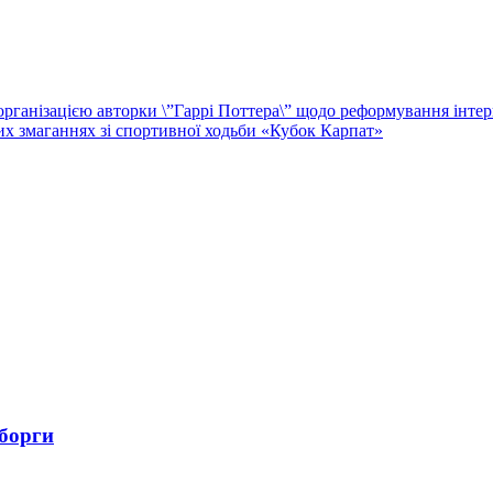
ганізацією авторки \”Гаррі Поттера\” щодо реформування інтер
х змаганнях зі спортивної ходьби «Кубок Карпат»
 борги