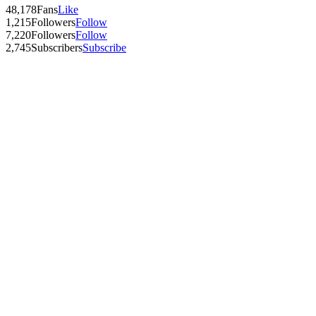
48,178
Fans
Like
1,215
Followers
Follow
7,220
Followers
Follow
2,745
Subscribers
Subscribe