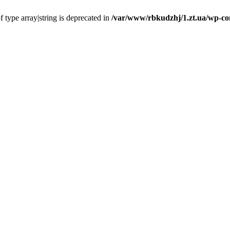
f type array|string is deprecated in
/var/www/rbkudzhj/1.zt.ua/wp-co