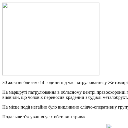
30 жовтня близько 14 години під час патрулювання у Житомирі
На маршруті патрулювання в обласному центрі правоохоронці по
виявили, що чоловік переносив крадений з будівлі металобрухт.
На місце події негайно було викликано слідчо-оперативну груп
Подальше з’ясування усіх обставин триває.