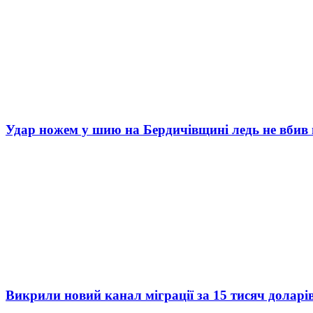
Удар ножем у шию на Бердичівщині ледь не вбив 
Викрили новий канал міграції за 15 тисяч доларі