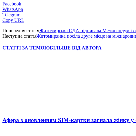
Facebook
WhatsApp
Telegram
Copy URL
Попередня стаття
Житомирська ОДА підписала Меморандум із ор
Наступна стаття
Житомирянка посіла друге місце на міжнародни
СТАТТІ ЗА ТЕМОЮ
БІЛЬШЕ ВІД АВТОРА
Афера з оновленням SIM-картки загнала жінку у