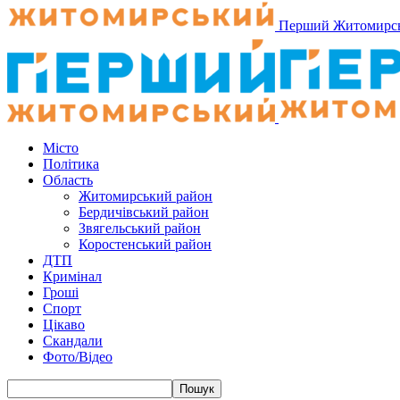
Перший Житомирс
Місто
Політика
Область
Житомирський район
Бердичівський район
Звягельський район
Коростенський район
ДТП
Кримінал
Гроші
Спорт
Цікаво
Скандали
Фото/Відео