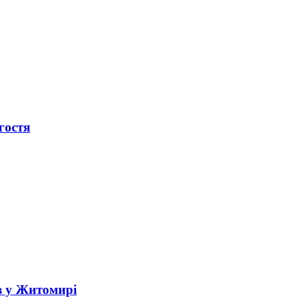
гостя
в у Житомирі