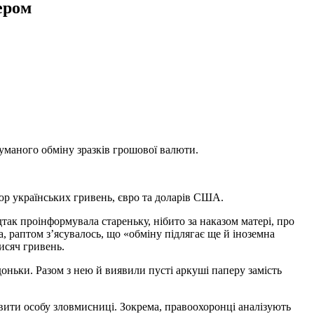
ером
уманого обмiну зразків грошової валюти.
пюр українських гривень, євро та доларів США.
так проінформувала стареньку, нібито за наказом матері, про
, раптом з’ясувалось, що «обміну підлягає ще й іноземна
исяч гривень.
 доньки. Разом з нею й виявили пусті аркуші паперу замість
овити особу зловмисниці. Зокрема, правоохоронці аналізують