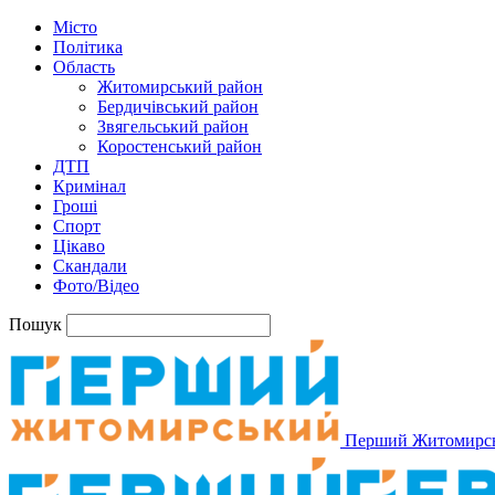
Місто
Політика
Область
Житомирський район
Бердичівський район
Звягельський район
Коростенський район
ДТП
Кримінал
Гроші
Спорт
Цікаво
Скандали
Фото/Відео
Пошук
Перший Житомирс