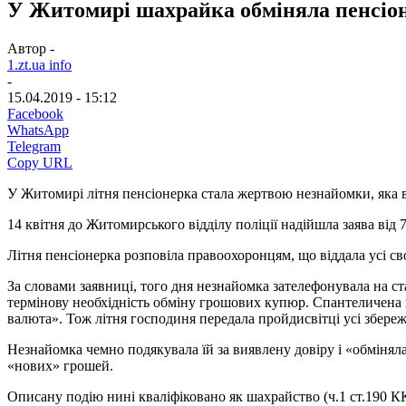
У Житомирі шахрайка обміняла пенсіоне
Автор -
1.zt.ua info
-
15.04.2019 - 15:12
Facebook
WhatsApp
Telegram
Copy URL
У Житомирі літня пенсіонерка стала жертвою незнайомки, яка в
14 квітня до Житомирського відділу поліції надійшла заява ві
Літня пенсіонерка розповіла правоохоронцям, що віддала усі с
За словами заявниці, того дня незнайомка зателефонувала на ст
термінову необхідність обміну грошових купюр. Спантеличена п
валюта». Тож літня господиня передала пройдисвітці усі збереж
Незнайомка чемно подякувала їй за виявлену довіру і «обміняла»
«нових» грошей.
Описану подію нині кваліфіковано як шахрайство (ч.1 ст.190 К