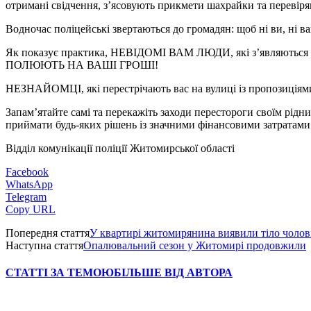
отримані свідчення, з’ясовують прикмети шахрайки та перевіря
Водночас поліцейські звертаються до громадян: щоб ні ви, ні 
Як показує практика, НЕВІДОМІ ВАМ ЛЮДИ, які з’являються на 
ПОЛЮЮТЬ НА ВАШІ ГРОШІ!
НЕЗНАЙОМЦІ, які перестрічають вас на вулиці із пропозиція
Запам’ятайте самі та перекажіть заходи перестороги своїм рідни
приймати будь-яких рішень із значними фінансовими затратами 
Відділ комунікації поліції Житомирської області
Facebook
WhatsApp
Telegram
Copy URL
Попередня стаття
У квартирі житомирянина виявили тіло чоловік
Наступна стаття
Опалювальний сезон у Житомирі продовжили
СТАТТІ ЗА ТЕМОЮ
БІЛЬШЕ ВІД АВТОРА