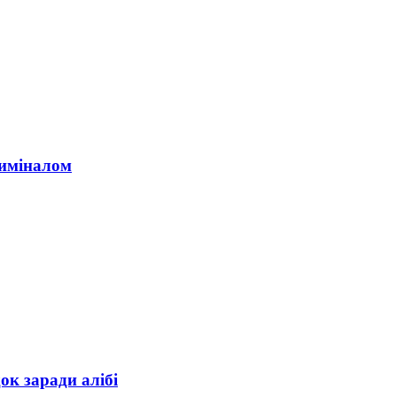
риміналом
ок заради алібі