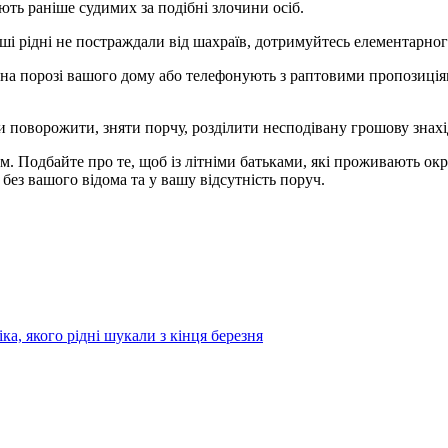
ють раніше судимих за подібні злочини осіб.
ваші рідні не постраждали від шахраїв, дотримуйтесь елементарн
порозі вашого дому або телефонують з раптовими пропозиціями в
ми поворожити, зняти порчу, розділити несподівану грошову 
м. Подбайте про те, щоб із літніми батьками, які проживають окр
без вашого відома та у вашу відсутність поруч.
а, якого рідні шукали з кінця березня