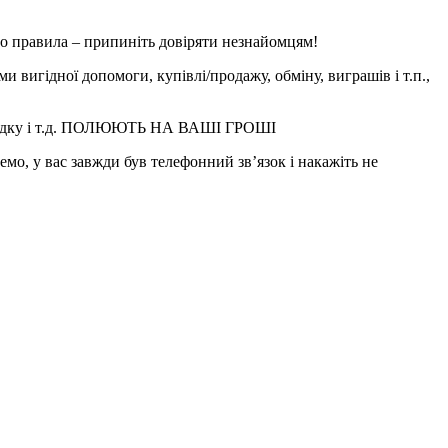
ого правила – припиніть довіряти незнайомцям!
игідної допомоги, купівлі/продажу, обміну, виграшів і т.п.,
знахідку і т.д. ПОЛЮЮТЬ НА ВАШІ ГРОШІ
емо, у вас завжди був телефонний зв’язок і накажіть не