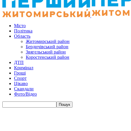
Місто
Політика
Область
Житомирський район
Бердичівський район
Звягельський район
Коростенський район
ДТП
Кримінал
Гроші
Спорт
Цікаво
Скандали
Фото/Відео