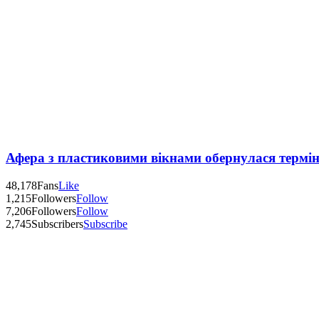
Афера з пластиковими вікнами обернулася термі
48,178
Fans
Like
1,215
Followers
Follow
7,206
Followers
Follow
2,745
Subscribers
Subscribe