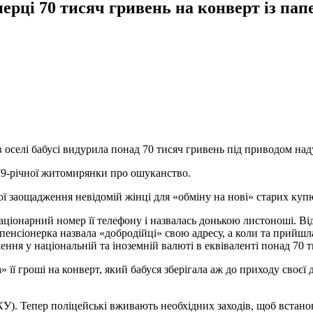
рці 70 тисяч гривень на конверт із пап
 оселі бабусі видурила понад 70 тисяч гривень під приводом над
д 79-річної житомирянки про ошуканство.
вої заощадження невідомій жінці для «обміну на нові» старих ку
аціонарний номер її телефону і назвалась донькою листоноші. Від
енсіонерка назвала «добродійці» свою адресу, а коли та прийшла
ення у національній та іноземній валюті в еквіваленті понад 70 т
 її гроші на конверт, який бабуся зберігала аж до приходу своєї
КУ). Тепер поліцейські вживають необхідних заходів, щоб встан