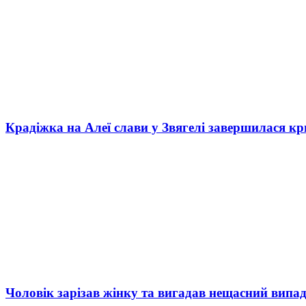
Крадіжка на Алеї слави у Звягелі завершилася к
Чоловік зарізав жінку та вигадав нещасний випад