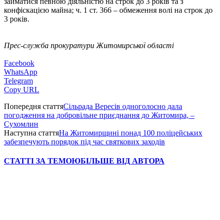
займатися певною діяльністю на строк до 3 років та з
конфіскацією майна; ч. 1 ст. 366 – обмеження волі на строк до
3 років.
Прес-служба прокуратури Житомирської області
Facebook
WhatsApp
Telegram
Copy URL
Попередня стаття
Сільрада Вересів одноголосно дала
погодження на добровільне приєднання до Житомира, –
Сухомлин
Наступна стаття
На Житомирщині понад 100 поліцейських
забезпечують порядок під час святкових заходів
СТАТТІ ЗА ТЕМОЮ
БІЛЬШЕ ВІД АВТОРА