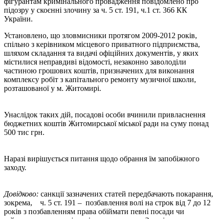
фігурантам кримінального провадження повідомлено про
підозру у скоєнні злочину за ч. 5 ст. 191, ч.1 ст. 366 КК
України.
Установлено, що зловмисники протягом 2009-2012 років,
спільно з керівником місцевого приватного підприємства,
шляхом складання та видачі офіційних документів, у яких
містилися неправдиві відомості, незаконно заволоділи
частиною грошових коштів, призначених для виконання
комплексу робіт з капітального ремонту музичної школи,
розташованої у м. Житомирі.
Унаслідок таких дій, посадові особи вчинили привласнення
бюджетних коштів Житомирської міської ради на суму понад
500 тис грн.
Наразі вирішується питання щодо обрання їм запобіжного
заходу.
Довідково:
санкції зазначених статей передбачають покарання,
зокрема, ч. 5 ст. 191 – позбавлення волі на строк від 7 до 12
років з позбавленням права обіймати певні посади чи