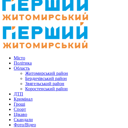
Місто
Політика
Область
Житомирський район
Бердичівський район
Звягельський район
Коростенський район
ДТП
Кримінал
Гроші
Спорт
Цікаво
Скандали
Фото/Відео