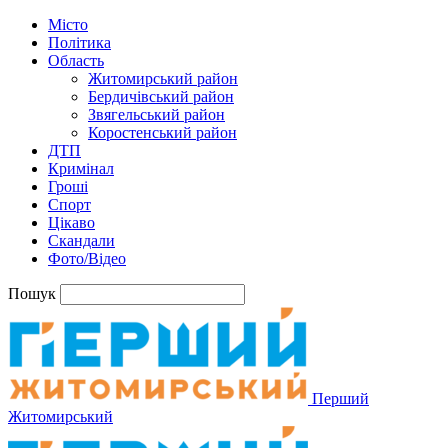
Місто
Політика
Область
Житомирський район
Бердичівський район
Звягельський район
Коростенський район
ДТП
Кримінал
Гроші
Спорт
Цікаво
Скандали
Фото/Відео
Пошук
Перший
Житомирський