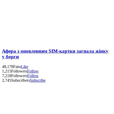
Афера з оновленням SIM-картки загнала жінку
у борги
48,178
Fans
Like
1,215
Followers
Follow
7,218
Followers
Follow
2,745
Subscribers
Subscribe