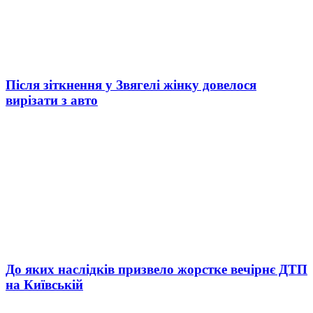
Після зіткнення у Звягелі жінку довелося
вирізати з авто
До яких наслідків призвело жорстке вечірнє ДТП
на Київській