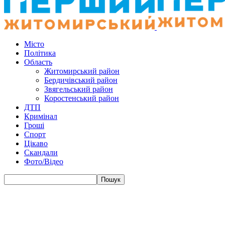
Місто
Політика
Область
Житомирський район
Бердичівський район
Звягельський район
Коростенський район
ДТП
Кримінал
Гроші
Спорт
Цікаво
Скандали
Фото/Відео