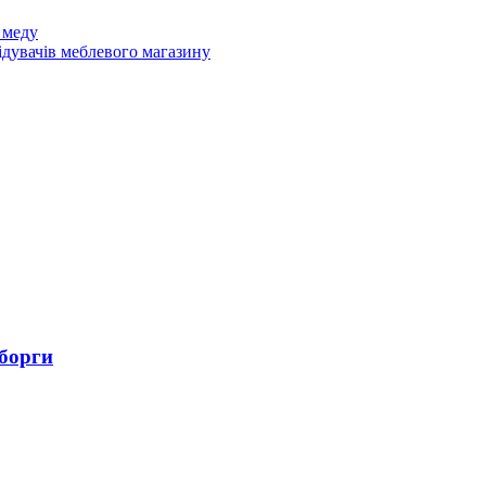
 меду
ідувачів меблевого магазину
 борги