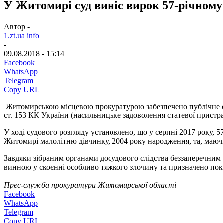
У Житомирі суд виніс вирок 57-річному
Автор -
1.zt.ua info
-
09.08.2018 - 15:14
Facebook
WhatsApp
Telegram
Copy URL
Житомирською місцевою прокуратурою забезпечено публічне об
ст. 153 КК України (насильницьке задоволення статевої пристр
У ході судового розгляду установлено, що у серпні 2017 року, 5
Житомирі малолітню дівчинку, 2004 року народження, та, маючи
Завдяки зібраним органами досудового слідства беззаперечним
винною у скоєнні особливо тяжкого злочину та призначено пока
Прес-служба прокуратури Житомирської області
Facebook
WhatsApp
Telegram
Copy URL