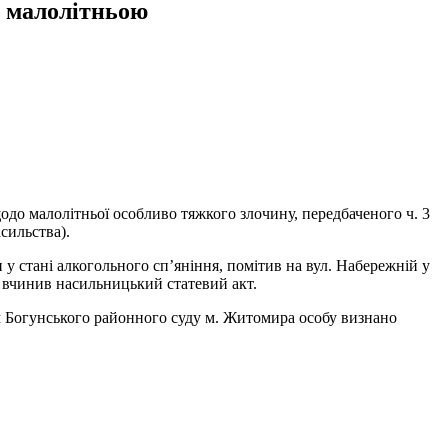
д малолітньою
о малолітньої особливо тяжкого злочину, передбаченого ч. 3
сильства).
 у стані алкогольного сп’яніння, помітив на вул. Набережній у
е вчинив насильницький статевий акт.
м Богунського районного суду м. Житомира особу визнано