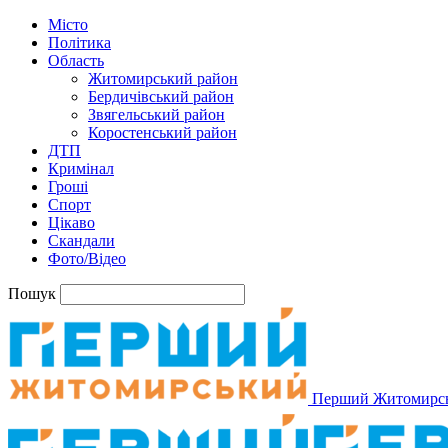
Місто
Політика
Область
Житомирський район
Бердичівський район
Звягельський район
Коростенський район
ДТП
Кримінал
Гроші
Спорт
Цікаво
Скандали
Фото/Відео
Пошук
Перший Житомирс