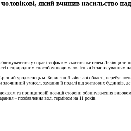
 чоловікові, який вчинив насильство на
винувачення у справі за фактом скоєння жителем Львівщини щод
асті неприродним способом щодо малолітньої із застосуванням на
7-річний уродженець м. Борислав Львівської області, перебуваючи
 злочинний умисел, заманив її подалі від житлових будинків, д
 доказам та принциповій позиції сторони обвинувачення вироко
рання – позбавлення волі терміном на 11 років.