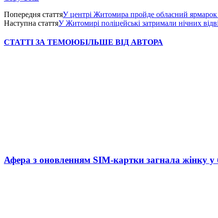
Попередня стаття
У центрі Житомира пройде обласний ярмарок
Наступна стаття
У Житомирі поліцейські затримали нічних відв
СТАТТІ ЗА ТЕМОЮ
БІЛЬШЕ ВІД АВТОРА
Афера з оновленням SIM-картки загнала жінку у