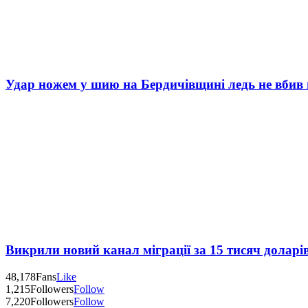
Удар ножем у шию на Бердичівщині ледь не вбив 
Викрили новий канал міграції за 15 тисяч доларі
48,178
Fans
Like
1,215
Followers
Follow
7,220
Followers
Follow