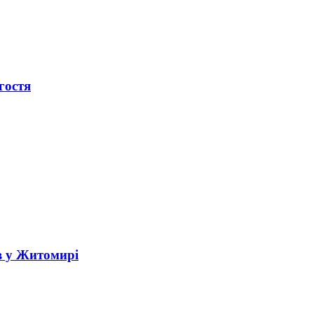
гостя
в у Житомирі