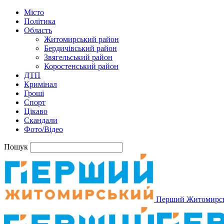
Місто
Політика
Область
Житомирський район
Бердичівський район
Звягельський район
Коростенський район
ДТП
Кримінал
Гроші
Спорт
Цікаво
Скандали
Фото/Відео
Пошук
Перший Житомирс