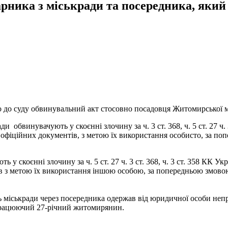
рника з міськради та посередника, який
до суду обвинувальний акт стосовно посадовця Житомирської мі
обвинувачують у скоєнні злочину за ч. 3 ст. 368, ч. 5 ст. 27 ч. 
офіційних документів, з метою їх використання особисто, за по
 скоєнні злочину за ч. 5 ст. 27 ч. 3 ст. 368, ч. 3 ст. 358 КК У
в з метою їх використання іншою особою, за попередньою змовою
 міськради через посередника одержав від юридичної особи неп
працюючий 27-річний житомирянин.