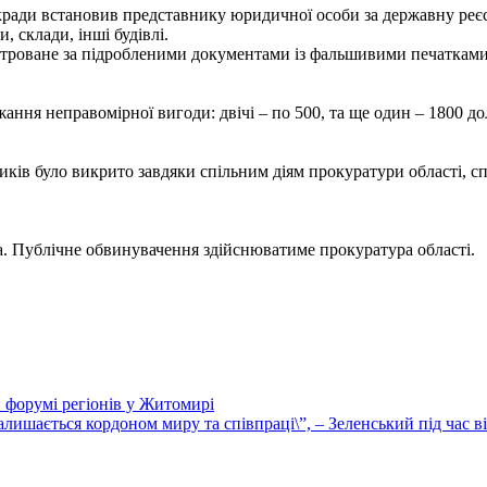
ради встановив представнику юридичної особи за державну реєст
 склади, інші будівлі.
єстроване за підробленими документами із фальшивими печатками
ння неправомірної вигоди: двічі – по 500, та ще один – 1800 
ників було викрито завдяки спільним діям прокуратури області, с
. Публічне обвинувачення здійснюватиме прокуратура області.
в форумі регіонів у Житомирі
алишається кордоном миру та співпраці\”, – Зеленський під час 