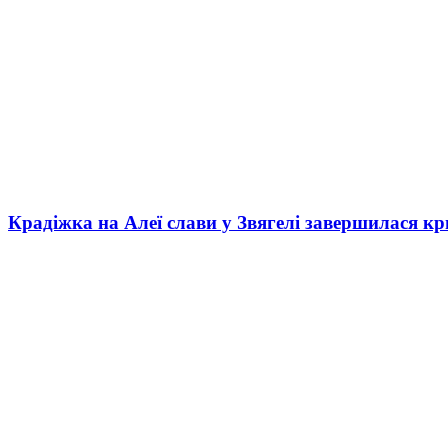
Крадіжка на Алеї слави у Звягелі завершилася к