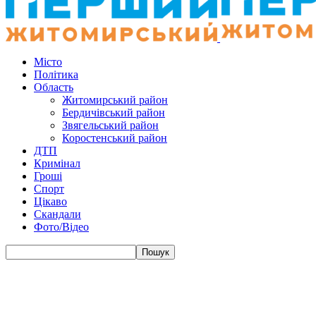
Місто
Політика
Область
Житомирський район
Бердичівський район
Звягельський район
Коростенський район
ДТП
Кримінал
Гроші
Спорт
Цікаво
Скандали
Фото/Відео