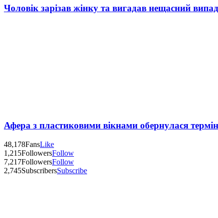
Чоловік зарізав жінку та вигадав нещасний випад
Афера з пластиковими вікнами обернулася термі
48,178
Fans
Like
1,215
Followers
Follow
7,217
Followers
Follow
2,745
Subscribers
Subscribe