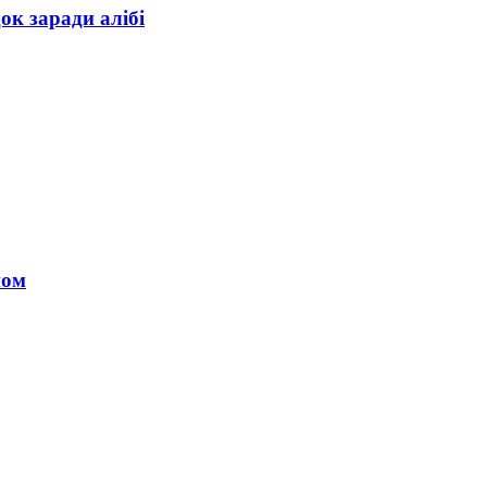
ок заради алібі
ном