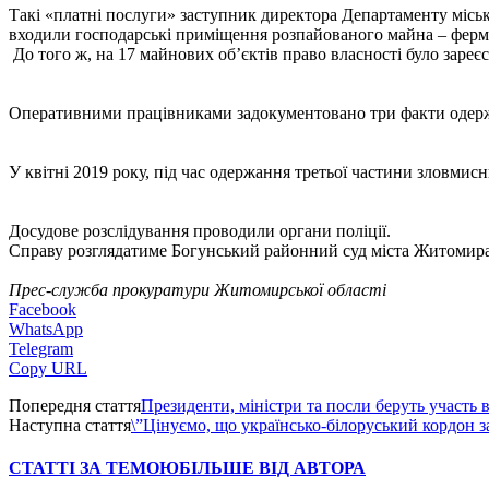
Такі «платні послуги» заступник директора Департаменту міськ
входили господарські приміщення розпайованого майна – ферми,
До того ж, на 17 майнових об’єктів право власності було заре
Оперативними працівниками задокументовано три факти одержа
У квітні 2019 року, під час одержання третьої частини зловмис
Досудове розслідування проводили органи поліції.
Справу розглядатиме Богунський районний суд міста Житомира
Прес-служба прокуратури Житомирської області
Facebook
WhatsApp
Telegram
Copy URL
Попередня стаття
Президенти, міністри та посли беруть участь 
Наступна стаття
\”Цінуємо, що українсько-білоруський кордон з
СТАТТІ ЗА ТЕМОЮ
БІЛЬШЕ ВІД АВТОРА