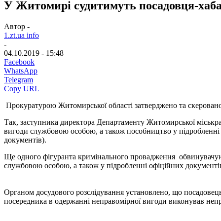
У Житомирі судитимуть посадовця-хаба
Автор -
1.zt.ua info
-
04.10.2019 - 15:48
Facebook
WhatsApp
Telegram
Copy URL
Прокуратурою Житомирської області затверджено та скеровано 
Так, заступника директора Департаменту Житомирської міськради 
вигоди службовою особою, а також пособництво у підробленні 
документів).
Ще одного фігуранта кримінального провадження обвинувачують у
службовою особою, а також у підробленні офіційних документі
Органом досудового розслідування установлено, що посадовець
посередника в одержанні неправомірної вигоди виконував не