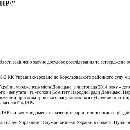
ДНР\”
асті закінчено заочне досудове розслідування та затверджено 
 258-3 КК України скеровано до Корольовського районного суду мі
країни, уродженець міста Донецька, з листопада 2014 року – до
ного «депутата» та «голови Комітету Народної ради Донецької Нар
вачений протягом тривалого часу займається публічною протипр
 ідеології «ДНР».
«ДНР», а також від імені зазначеної терористичної організації зд
ли слідчі Управління Служби безпеки України в області. Публі