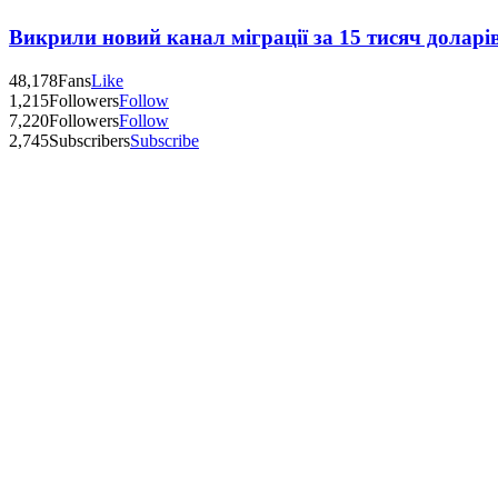
Викрили новий канал міграції за 15 тисяч доларі
48,178
Fans
Like
1,215
Followers
Follow
7,220
Followers
Follow
2,745
Subscribers
Subscribe