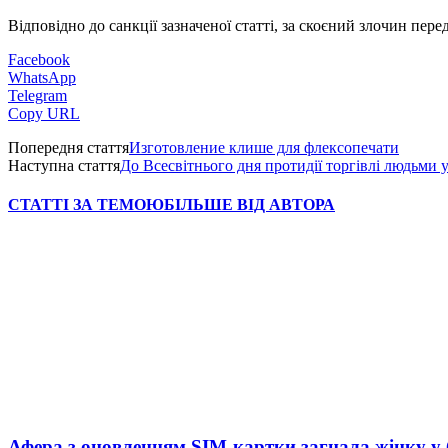
Відповідно до санкції зазначеної статті, за скоєний злочин пере
Facebook
WhatsApp
Telegram
Copy URL
Попередня стаття
Изготовление клише для флексопечати
Наступна стаття
До Всесвітнього дня протидії торгівлі людьми
СТАТТІ ЗА ТЕМОЮ
БІЛЬШЕ ВІД АВТОРА
Афера з оновленням SIM-картки загнала жінку у