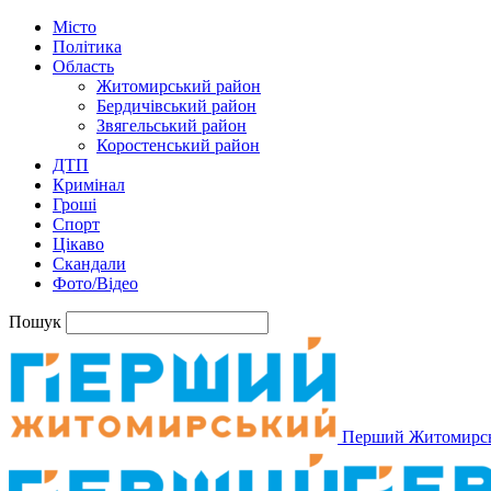
Місто
Політика
Область
Житомирський район
Бердичівський район
Звягельський район
Коростенський район
ДТП
Кримінал
Гроші
Спорт
Цікаво
Скандали
Фото/Відео
Пошук
Перший Житомирс