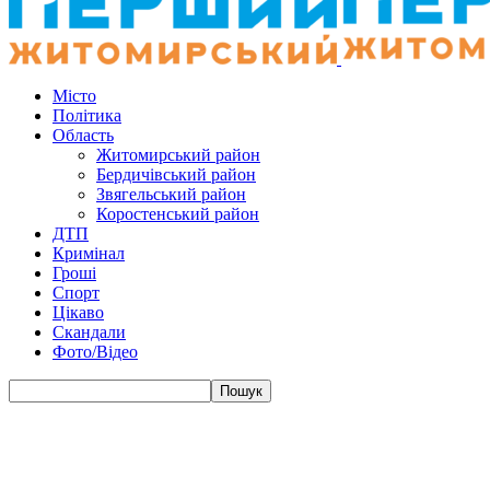
Місто
Політика
Область
Житомирський район
Бердичівський район
Звягельський район
Коростенський район
ДТП
Кримінал
Гроші
Спорт
Цікаво
Скандали
Фото/Відео