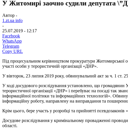
У Житомирі заочно судили депутата \”
Автор -
1.zt.ua info
-
25.07.2019 - 12:17
Facebook
WhatsApp
Telegram
Copy URL
Під процесуальним керівництвом прокуратури Житомирської обл
участі особи у терористичній організації «ДНР».
У вівторок, 23 липня 2019 року, обвинувальний акт за ч. 1 ст.
У ході досудового розслідування установлено, що громадянин У
терористичної організації «ДНР» і перебуває на посаді так зва
інформаційної політики та інформаційних технологій». Обвину
інформаційну роботу, направлену на виправдання та поширення
Крім цього, бере участь у розробці та прийнятті псевдозаконів 
Досудове розслідування у кримінальному провадженні проводи
області.