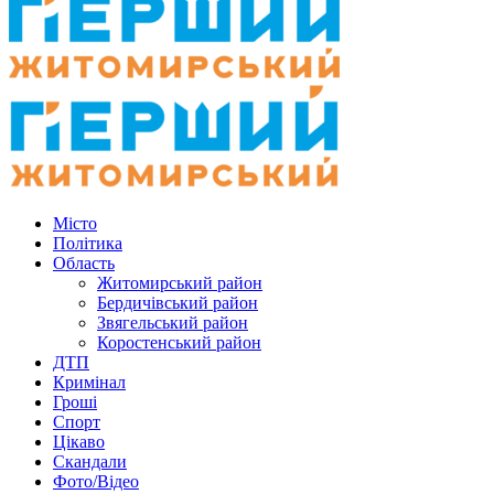
Місто
Політика
Область
Житомирський район
Бердичівський район
Звягельський район
Коростенський район
ДТП
Кримінал
Гроші
Спорт
Цікаво
Скандали
Фото/Відео