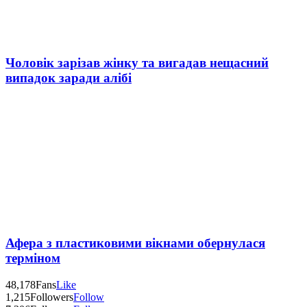
Чоловік зарізав жінку та вигадав нещасний
випадок заради алібі
Афера з пластиковими вікнами обернулася
терміном
48,178
Fans
Like
1,215
Followers
Follow