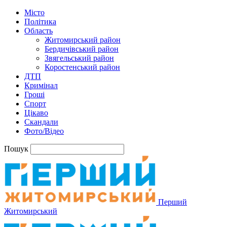
Місто
Політика
Область
Житомирський район
Бердичівський район
Звягельський район
Коростенський район
ДТП
Кримінал
Гроші
Спорт
Цікаво
Скандали
Фото/Відео
Пошук
Перший
Житомирський