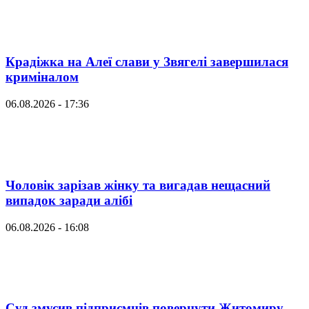
Крадіжка на Алеї слави у Звягелі завершилася
криміналом
06.08.2026 - 17:36
Чоловік зарізав жінку та вигадав нещасний
випадок заради алібі
06.08.2026 - 16:08
Суд змусив підприємців повернути Житомиру