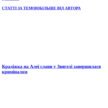
СТАТТІ ЗА ТЕМОЮ
БІЛЬШЕ ВІД АВТОРА
Крадіжка на Алеї слави у Звягелі завершилася
криміналом