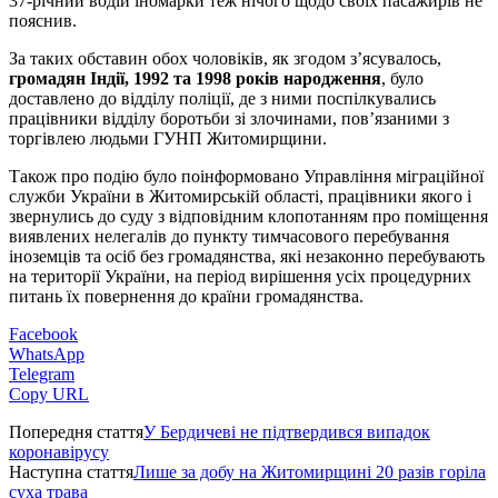
37-річний водій іномарки теж нічого щодо своїх пасажирів не
пояснив.
За таких обставин обох чоловіків, як згодом з’ясувалось,
громадян Індії, 1992 та 1998 років народження
, було
доставлено до відділу поліції, де з ними поспілкувались
працівники відділу боротьби зі злочинами, пов’язаними з
торгівлею людьми ГУНП Житомирщини.
Також про подію було поінформовано Управління міграційної
служби України в Житомирській області, працівники якого і
звернулись до суду з відповідним клопотанням про поміщення
виявлених нелегалів до пункту тимчасового перебування
іноземців та осіб без громадянства, які незаконно перебувають
на території України, на період вирішення усіх процедурних
питань їх повернення до країни громадянства.
Facebook
WhatsApp
Telegram
Copy URL
Попередня стаття
У Бердичеві не підтвердився випадок
коронавірусу
Наступна стаття
Лише за добу на Житомирщині 20 разів горіла
суха трава