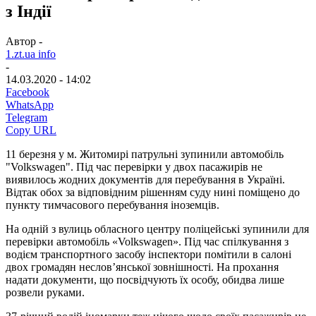
з Індії
Автор -
1.zt.ua info
-
14.03.2020 - 14:02
Facebook
WhatsApp
Telegram
Copy URL
11 березня у м. Житомирі патрульні зупинили автомобіль
"Volkswagen". Під час перевірки у двох пасажирів не
виявилось жодних документів для перебування в Україні.
Відтак обох за відповідним рішенням суду нині поміщено до
пункту тимчасового перебування іноземців.
На одній з вулиць обласного центру поліцейські зупинили для
перевірки автомобіль «Volkswagen». Під час спілкування з
водієм транспортного засобу інспектори помітили в салоні
двох громадян неслов’янської зовнішності. На прохання
надати документи, що посвідчують їх особу, обидва лише
розвели руками.