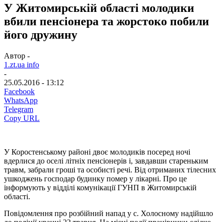
У Житомирській області молодики
вбили пенсіонера та жорстоко побили
його дружину
Автор -
1.zt.ua info
-
25.05.2016 - 13:12
Facebook
WhatsApp
Telegram
Copy URL
У Коростенському районі двоє молодиків посеред ночі
вдерлися до оселі літніх пенсіонерів і, завдавши стареньким
травм, забрали гроші та особисті речі. Від отриманих тілесних
ушкоджень господар будинку помер у лікарні. Про це
інформують у відділі комунікації ГУНП в Житомирській
області.
Повідомлення про розбійний напад у с. Холосному надійшло