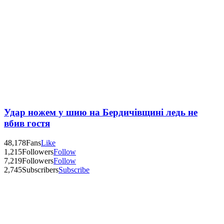
Удар ножем у шию на Бердичівщині ледь не
вбив гостя
48,178
Fans
Like
1,215
Followers
Follow
7,219
Followers
Follow
2,745
Subscribers
Subscribe