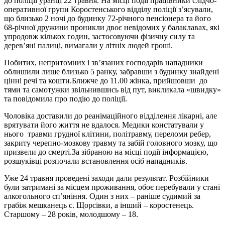
до поліції уранці 22 травня. На місці події працівники слідчо-
оперативної групи Коростенського відділу поліції з’ясували,
що близько 2 ночі до будинку 72-річного пенсіонера та його
68-річної дружини проникли двоє невідомих у балаклавах, які
упродовж кількох годин, застосовуючи фізичну силу та
дерев’яні палиці, вимагали у літніх людей гроші.
Побитих, непритомних і зв’язаних господарів нападники
облишили лише близько 5 ранку, забравши з будинку знайдені
цінні речі та кошти.Ближче до 11.00 жінка, прийшовши до
тями та самотужки звільнившись від пут, викликала «швидку»
та повідомила про подію до поліції.
Чоловіка доставили до реанімаційного відділення лікарні, але
врятувати його життя не вдалося. Медики констатували у
нього травми грудної клітини, політравму, переломи ребер,
закриту черепно-мозкову травму та забій головного мозку, що
призвели до смерті.За зібраною на місці події інформацією,
розшуківці розпочали встановлення осіб нападників.
Уже 24 травня проведені заходи дали результат. Розбійники
були затримані за місцем проживання, обоє перебували у стані
алкогольного сп’яніння. Один з них – раніше судимий за
грабіж мешканець с. Щорсівки, а інший – коростенець.
Старшому – 28 років, молодшому – 18.