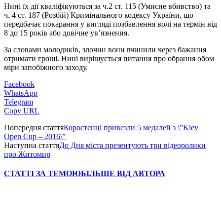
Нині їх дії кваліфікуються за ч.2 ст. 115 (Умисне вбивство) та
ч. 4 ст. 187 (Розбій) Кримінального кодексу України, що
передбачає покарання у вигляді позбавлення волі на термін від
8 до 15 років або довічне ув’язнення.
За словами молодиків, злочин вони вчинили через бажання
отримати гроші. Нині вирішується питання про обрання обом
міри запобіжного заходу.
Facebook
WhatsApp
Telegram
Copy URL
Попередня стаття
Коростенці привезли 5 медалей з \”Kiev
Open Cup – 2016\”
Наступна стаття
До Дня міста презентують три відеоролики
про Житомир
СТАТТІ ЗА ТЕМОЮ
БІЛЬШЕ ВІД АВТОРА