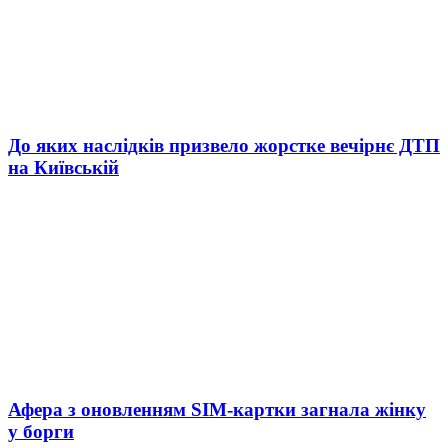
До яких наслідків призвело жорстке вечірнє ДТП
на Київській
Афера з оновленням SIM-картки загнала жінку
у борги