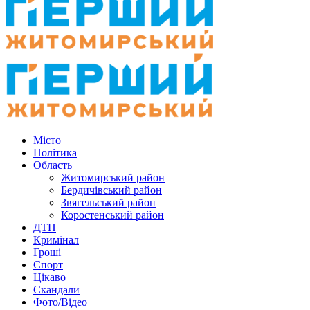
Місто
Політика
Область
Житомирський район
Бердичівський район
Звягельський район
Коростенський район
ДТП
Кримінал
Гроші
Спорт
Цікаво
Скандали
Фото/Відео