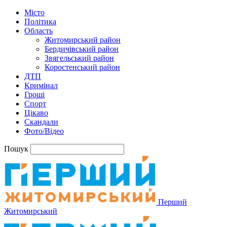
Місто
Політика
Область
Житомирський район
Бердичівський район
Звягельський район
Коростенський район
ДТП
Кримінал
Гроші
Спорт
Цікаво
Скандали
Фото/Відео
Пошук
Перший
Житомирський